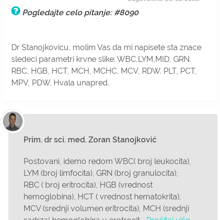
Pogledajte celo pitanje: #8090
Dr Stanojkovicu, molim Vas da mi napisete sta znace
sledeci parametri krvne slike: WBC,LYM,MID, GRN.
RBC, HGB, HCT, MCH, MCHC, MCV, RDW. PLT, PCT,
MPV, PDW. Hvala unapred.
Prim. dr sci. med. Zoran Stanojković
Postovani, idemo redom WBC( broj leukocita),
LYM (broj limfocita), GRN (broj granulocita),
RBC ( broj eritrocita), HGB (vrednost
hemoglobina), HCT ( vrednost hematokrita),
MCV (srednji volumen eritrocita), MCH (srednji