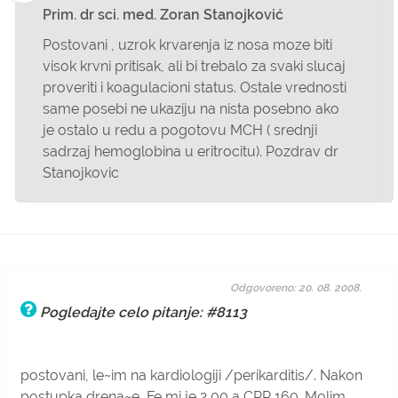
Prim. dr sci. med. Zoran Stanojković
Postovani , uzrok krvarenja iz nosa moze biti
visok krvni pritisak, ali bi trebalo za svaki slucaj
proveriti i koagulacioni status. Ostale vrednosti
same posebi ne ukaziju na nista posebno ako
je ostalo u redu a pogotovu MCH ( srednji
sadrzaj hemoglobina u eritrocitu). Pozdrav dr
Stanojkovic
Odgovoreno: 20. 08. 2008.
Pogledajte celo pitanje: #8113
postovani, le~im na kardiologiji /perikarditis/. Nakon
postupka drena~e, Fe mi je 2,00 a CPR 160. Molim