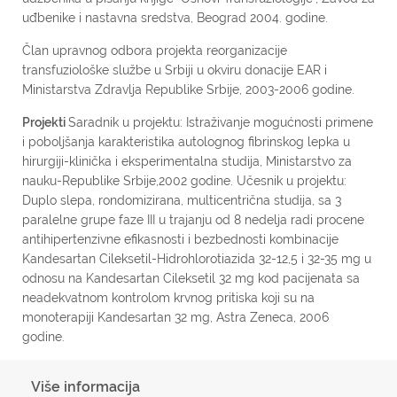
uđbenike i nastavna sredstva, Beograd 2004. godine.
Član upravnog odbora projekta reorganizacije
transfuziološke službe u Srbiji u okviru donacije EAR i
Ministarstva Zdravlja Republike Srbije, 2003-2006 godine.
Projekti
Saradnik u projektu: Istraživanje mogućnosti primene
i poboljšanja karakteristika autolognog fibrinskog lepka u
hirurgiji-klinička i eksperimentalna studija, Ministarstvo za
nauku-Republike Srbije,2002 godine. Učesnik u projektu:
Duplo slepa, rondomizirana, multicentrična studija, sa 3
paralelne grupe faze III u trajanju od 8 nedelja radi procene
antihipertenzivne efikasnosti i bezbednosti kombinacije
Kandesartan Cileksetil-Hidrohlorotiazida 32-12,5 i 32-35 mg u
odnosu na Kandesartan Cileksetil 32 mg kod pacijenata sa
neadekvatnom kontrolom krvnog pritiska koji su na
monoterapiji Kandesartan 32 mg, Astra Zeneca, 2006
godine.
Više informacija