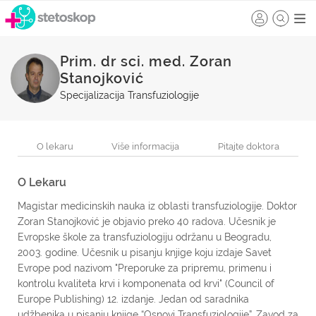
Prim. dr sci. med. Zoran
Stanojković
Specijalizacija Transfuziologije
O lekaru
Više informacija
Pitajte doktora
O Lekaru
Magistar medicinskih nauka iz oblasti transfuziologije. Doktor
Zoran Stanojković je objavio preko 40 radova. Učesnik je
Evropske škole za transfuziologiju održanu u Beogradu,
2003. godine. Učesnik u pisanju knjige koju izdaje Savet
Evrope pod nazivom "Preporuke za pripremu, primenu i
kontrolu kvaliteta krvi i komponenata od krvi" (Council of
Europe Publishing) 12. izdanje. Jedan od saradnika
udžbenika u pisanju knjige “Osnovi Transfuziologije”, Zavod za