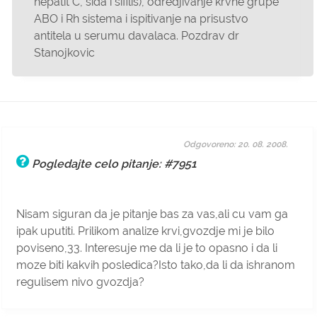
hepatit C, sida i sifilis), odredjivanje krvne grupe
ABO i Rh sistema i ispitivanje na prisustvo
antitela u serumu davalaca. Pozdrav dr
Stanojkovic
Odgovoreno: 20. 08. 2008.
Pogledajte celo pitanje: #7951
Nisam siguran da je pitanje bas za vas,ali cu vam ga
ipak uputiti. Prilikom analize krvi,gvozdje mi je bilo
poviseno,33. Interesuje me da li je to opasno i da li
moze biti kakvih posledica?Isto tako,da li da ishranom
regulisem nivo gvozdja?