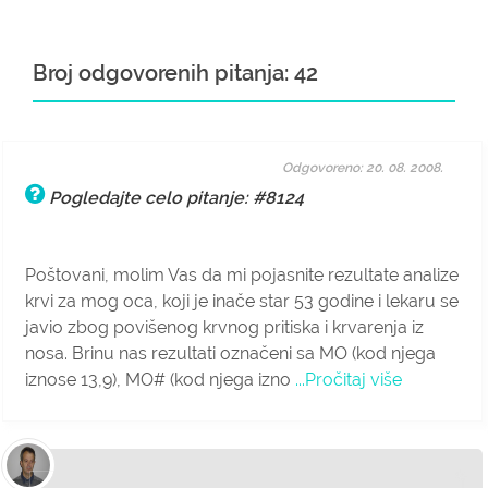
Broj odgovorenih pitanja: 42
Odgovoreno: 20. 08. 2008.
Pogledajte celo pitanje: #8124
Poštovani, molim Vas da mi pojasnite rezultate analize
krvi za mog oca, koji je inače star 53 godine i lekaru se
javio zbog povišenog krvnog pritiska i krvarenja iz
nosa. Brinu nas rezultati označeni sa MO (kod njega
iznose 13,9), MO# (kod njega izno
...Pročitaj više