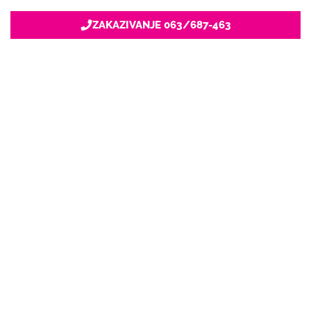
ZAKAZIVANJE 063/687-463
Nacionalni servis za zakazivanje
u privatnoj praksi.
+381 63 687 460
office@stetoskop.info
ZA PACIJENTE
Doktori
Ordinacije