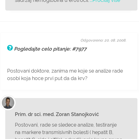
sadrzaj hemoglobina u erotrocit
...Pročitaj više
Odgovoreno: 20. 08. 2008.
Pogledajte celo pitanje: #7977
Postovani doktore, zanima me koje se analize rade
osobi koja hoce prvi put da da krv?
Prim. dr sci. med. Zoran Stanojković
Postovani, rade se sledece analize, testiranje
na markere transmisivnih bolesti ( hepatit B,