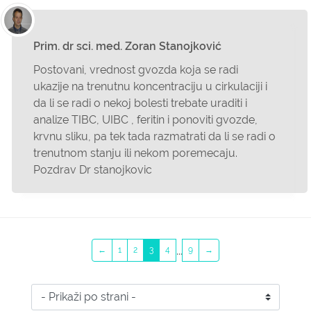
Prim. dr sci. med. Zoran Stanojković
Postovani, vrednost gvozda koja se radi
ukazije na trenutnu koncentraciju u cirkulaciji i
da li se radi o nekoj bolesti trebate uraditi i
analize TIBC, UIBC , feritin i ponoviti gvozde,
krvnu sliku, pa tek tada razmatrati da li se radi o
trenutnom stanju ili nekom poremecaju.
Pozdrav Dr stanojkovic
...
←
1
2
3
4
9
→