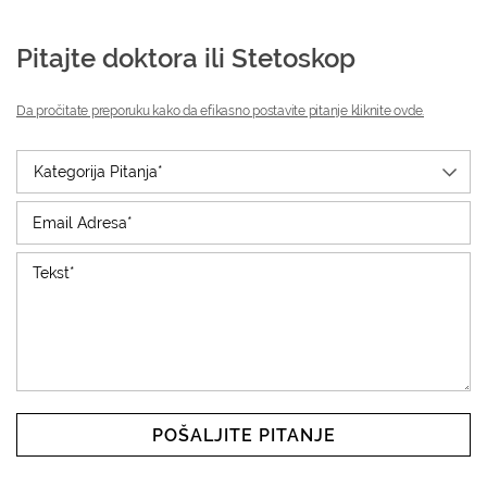
Pitajte doktora ili Stetoskop
Da pročitate preporuku kako da efikasno postavite pitanje kliknite ovde.
POŠALJITE PITANJE