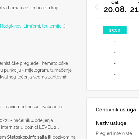
Čet
20.08.
21
ktra hematoloških bolesti koje
Hodgkinovi Limfomi
,
leukemije
...),
13:00
-
-
).
ernističke preglede i hematološke
-
alnu punkciju - mijelogram, tumačenje
-
dekvatnog lečenja veoma zahtevnih
u za aviomedicinsku evakuaciju -
Cenovnik usluga
21 - načelnik 4.odeljenja,
Naziv usluge
internista u bolnici LEVEL 2+,
Pregled interniste
utem
Stetoskop.info sajta
ili pozivom na