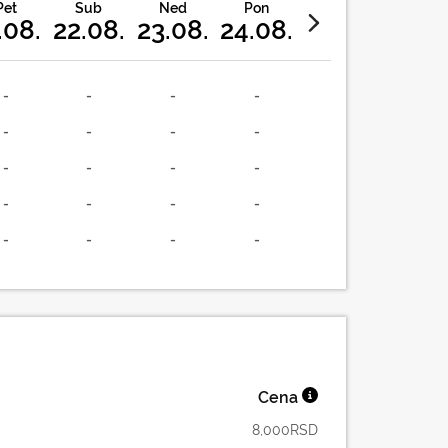
Pet
Sub
Ned
Pon
.08.
22.08.
23.08.
24.08.
-
-
-
-
-
-
-
-
-
-
-
-
-
-
-
-
-
-
-
-
Cena
8,000
RSD