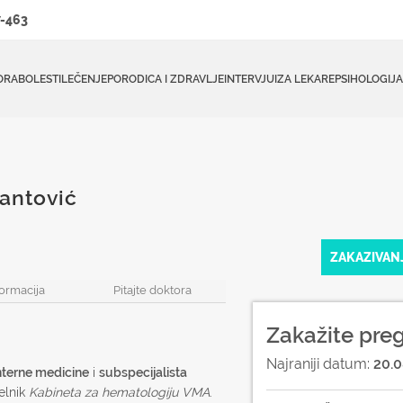
-463
ORA
BOLESTI
LEČENJE
PORODICA I ZDRAVLJE
INTERVJUI
ZA LEKARE
PSIHOLOGIJA
Pantović
ZAKAZIVAN
formacija
Pitajte doktora
Zakažite pre
Najraniji datum:
20.0
interne medicine
i
subspecijalista
elnik
Kabineta za hematologiju VMA
.