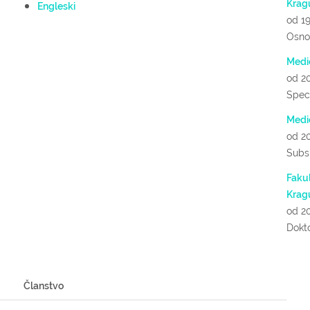
Krag
Engleski
od 19
Osnov
Medi
od 20
Speci
Medi
od 20
Subsp
Fakul
Krag
od 2
Dokto
Članstvo