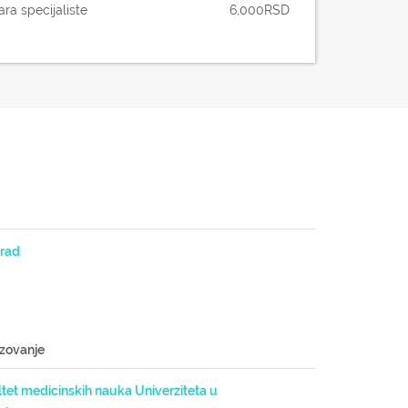
ara specijaliste
6,000
RSD
rad
zovanje
tet medicinskih nauka Univerziteta u