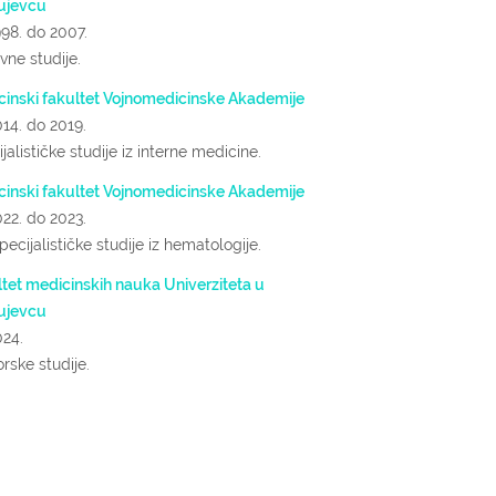
ujevcu
98.
do 2007.
ne studije.
cinski fakultet Vojnomedicinske Akademije
14.
do 2019.
jalističke studije iz interne medicine.
cinski fakultet Vojnomedicinske Akademije
22.
do 2023.
ecijalističke studije iz hematologije.
tet medicinskih nauka Univerziteta u
ujevcu
024.
rske studije.