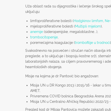
Uža oblast rada su dijagnostika i lečenje širokog spe
uključuju:
limfoproliferativne bolesti (
Hodgkinov limfom
,
Ne-
mijeloproliferativne bolesti (
Multipli mijelom
),
anemije
(sideropenijske, megaloblastne...),
trombocitopenije
,
poremećajima koagulacije (
trombofilije u trodnoći
Svakodnevno na posvećen i stručan način obavlja int
preglede, a to uključuje i biopsiju kostne srži, stern
laboratorijskih nalaza, sa ciljem pravovremenog i a
heamtoloških obojenja.
Misije na kojima je dr Pantović bio angažovan:
Misija UN u DR Kongo 2013 i 2015/16 - lekar u tim
AMET,
Privremena COVID bolnica Beogradska Arena 2020/
Misija UN u Centralno Afričkoj Republici 2022/23 - 
Pregled kod dr Miloja Pantovića možete zakazati p