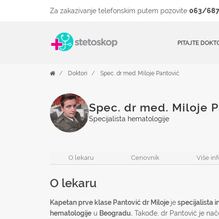
Za zakazivanje telefonskim putem pozovite
063/687
PITAJTE DOKT
Doktori
Spec. dr med. Miloje Pantović
Spec. dr med. Miloje 
Specijalista hematologije
O lekaru
Cenovnik
Više in
O lekaru
Kapetan prve klase Pantović dr Miloje
je
specijalista 
hematologije
u
Beogradu.
Takođe, dr Pantović je nač