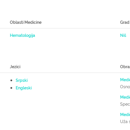
Oblasti Medicine
Grad
Hematologija
Niš
Jezici
Obra
Medic
Srpski
Osnov
Engleski
Medic
Speci
Medic
Uža s