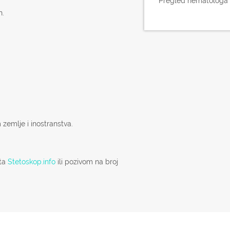
Pregled hematologa
h.
zemlje i inostranstva.
jta
Stetoskop.info
ili pozivom na broj