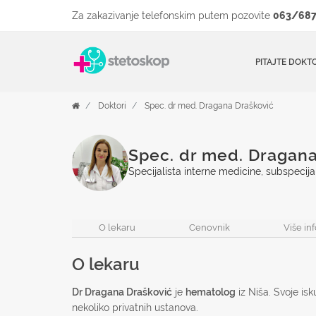
Za zakazivanje telefonskim putem pozovite
063/687
PITAJTE DOKT
Doktori
Spec. dr med. Dragana Drašković
Spec. dr med. Dragana
Specijalista interne medicine, subspecija
O lekaru
Cenovnik
Više in
O lekaru
Dr Dragana Drašković
je
hematolog
iz Niša. Svoje isk
nekoliko privatnih ustanova.