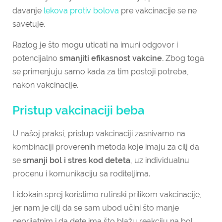
davanje
lekova protiv bolova
pre vakcinacije se ne
savetuje.
Razlog je što mogu uticati na imuni odgovor i
potencijalno
smanjiti efikasnost vakcine.
Zbog toga
se primenjuju samo kada za tim postoji potreba,
nakon vakcinacije.
Pristup vakcinaciji beba
U našoj praksi, pristup vakcinaciji zasnivamo na
kombinaciji proverenih metoda koje imaju za cilj da
se
smanji bol i stres kod deteta
, uz individualnu
procenu i komunikaciju sa roditeljima.
Lidokain sprej koristimo rutinski prilikom vakcinacije,
jer nam je cilj da se sam ubod učini što manje
neprijatnim i da dete ima što blažu reakciju na bol.