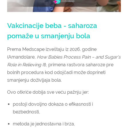
Vakcinacije beba - saharoza
pomaže u smanjenju bola
Prema Medscape izveštaju iz 2026. godine
(Amandolare,
How Babies Process Pain – and Sugar’s
Role in Relieving It
), primena rastvora saharoze pre
bolnih procedura kod odojčadi može doprineti
smanjenju doživljaja bola.
Ovo otkriće dobija sve veću pažnju jer:
postoji dovoljno dokaza o efikasnosti i
bezbednosti,
metoda je jednostavna i brza,