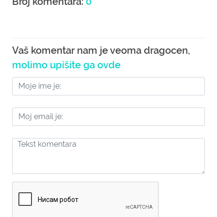
Broj komentara:
0
Vaš komentar nam je veoma dragocen,
molimo upišite ga ovde