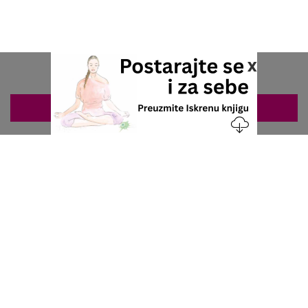
x
ZAKAZIVANJE 063/687-460
Nacionalni servis za zakazivanje
u privatnoj praksi.
+381 63 687 460
office@stetoskop.info