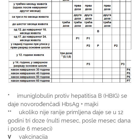
imuniglobulin protiv hepatitisa B (HBIG) se
*
daje novorođenčadi HbsAg + majki
ukoliko nije ranije primljena daje se u 12
**
godini tri doze (nulti mesec, posle mesec dana
i posle 6 meseci)
vakcinacija
V