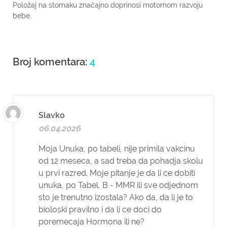
Položaj na stomaku značajno doprinosi motornom razvoju
bebe.
Broj komentara:
4
Slavko
06.04.2026
Moja Unuka, po tabeli, nije primila vakcinu
od 12 meseca, a sad treba da pohadja skolu
u prvi razred. Moje pitanje je da li ce dobiti
unuka, po Tabel, B - MMR ili sve odjednom
sto je trenutno izostala? Ako da, da li je to
bioloski pravilno i da li ce doci do
poremecaja Hormona ili ne?