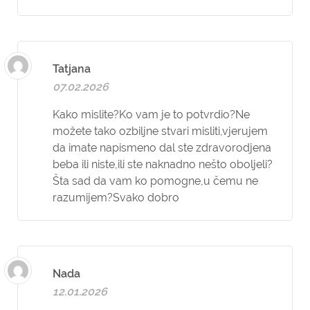
Tatjana
07.02.2026
Kako mislite?Ko vam je to potvrdio?Ne
možete tako ozbiljne stvari misliti,vjerujem
da imate napismeno dal ste zdravorodjena
beba ili niste,ili ste naknadno nešto oboljeli?
Šta sad da vam ko pomogne,u čemu ne
razumijem?Svako dobro
Nada
12.01.2026