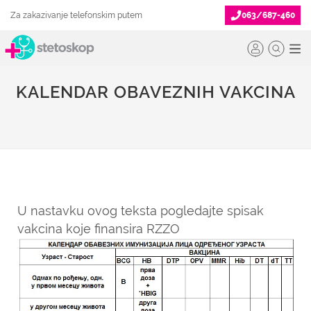
Za zakazivanje telefonskim putem
063/687-460
KALENDAR OBAVEZNIH VAKCINA
U nastavku ovog teksta pogledajte spisak
vakcina koje finansira RZZO