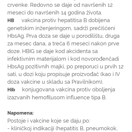
crvenke. Redovno se daje od navršenih 12
meseci do navršenih 14 godina života.
vakcina protiv hepatitisa B dobijena
HB
genetskim inženjeringom, sadrži prečišćeni
HbsAg. Prva doza se daje u porodilištu, druga
za mesec dana, a treća 6 meseci nakon prve
doze. HBIG se daje kod akcidenta sa
infektivnim materijalom i kod novorođenčadi
HbsAg pozitivnih majki, po preporuci u prvih 12
sati, u dozi koju propisuje proizvođač (kao i IV
doza vakcine u skladu sa Pravilnikom).
konjugovana vakcina protiv oboljenja
Hib
izazvanih hemofilusom influence tipa B.
Napomena:
Postoje i vakcine koje se daju po:
- kliničkoj indikaciji (hepatitis B, pneumokok,