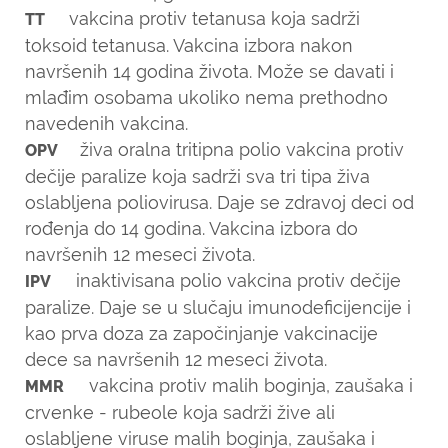
vakcina protiv tetanusa koja sadrži
TT
toksoid tetanusa. Vakcina izbora nakon
navršenih 14 godina života. Može se davati i
mlađim osobama ukoliko nema prethodno
navedenih vakcina.
živa oralna tritipna polio vakcina protiv
OPV
dečije paralize koja sadrži sva tri tipa živa
oslabljena poliovirusa. Daje se zdravoj deci od
rođenja do 14 godina. Vakcina izbora do
navršenih 12 meseci života.
inaktivisana polio vakcina protiv dečije
IPV
paralize. Daje se u slučaju imunodeficijencije i
kao prva doza za započinjanje vakcinacije
dece sa navršenih 12 meseci života.
vakcina protiv malih boginja, zaušaka i
MMR
crvenke - rubeole koja sadrži žive ali
oslabljene viruse malih boginja, zaušaka i