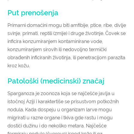
Put prenošenja
Primarni domaćini mogu biti amfibije, ptice, ribe, divlje
svinje, primati, reptili (zmije) i druge životinje. Čovek se
inficira konzumiranjem kontaminirane vode,
konzumiranjem sirovih ili nedovoljno termički
obrađenih inficiranih životinja, ili penetracijom parazita
kroz kožu.
Patološki (medicinski) značaj
Sparganoza je zoonoza koja se najčešće javlja u
istočnoj Aziji i karaktertiše se prisustvom potkožnih
nodula.
Kada dospeju u organizam larve mogu
migrirati u razne organe i tkiva gde rastu i mogu
dostići dužinu i do nekoliko metara. Najčešće
formiraju nodule (čvorove) ispod kože ili na