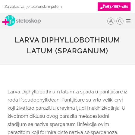
Za zakazivanje telefonskim putem
063/687-460
LARVA DIPHYLLOBOTHRIUM
LATUM (SPARGANUM)
Larva Diphyllobothrium latum-a spada u pantljičare iz
roda Pseudophyllidean. Pantljičare su vrlo veliki crvi
koji žive kao paraziti u crevima ljudi i nekih životinja. U
životnom ciklusu ovog parazita metacestodni
stadijum se naziva sparganum i infekcija ovim
parazitom koji formira ciste naziva se sparganoza.