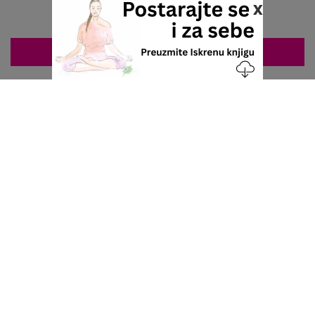
x
ZAKAZIVANJE 063/687-460
Nacionalni servis za zakazivanje
u privatnoj praksi.
+381 63 687 460
office@stetoskop.info
ZA PACIJENTE
Doktori