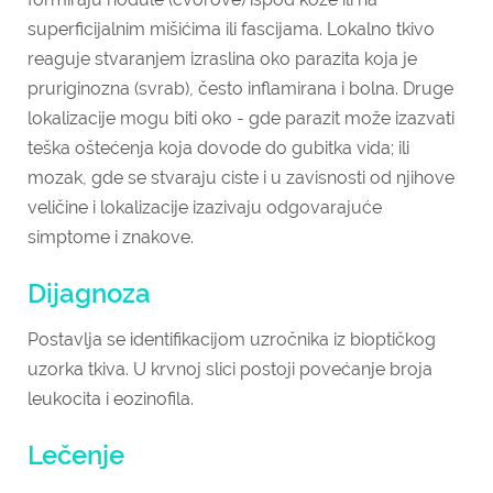
superficijalnim mišićima ili fascijama. Lokalno tkivo
reaguje stvaranjem izraslina oko parazita koja je
pruriginozna (svrab), često inflamirana i bolna. Druge
lokalizacije mogu biti oko - gde parazit može izazvati
teška oštećenja koja dovode do gubitka vida; ili
mozak, gde se stvaraju ciste i u zavisnosti od njihove
veličine i lokalizacije izazivaju odgovarajuće
simptome i znakove.
Dijagnoza
Postavlja se identifikacijom uzročnika iz bioptičkog
uzorka tkiva. U krvnoj slici postoji povećanje broja
leukocita i eozinofila.
Lečenje