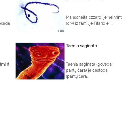
Mansonella ozzardi je helmint
ekada
(crv) iz familije Filaridie i...
Taenia saginata
lmint
Taenia saginata (goveđa
pantljičara) je cestoda
(pantljičara...