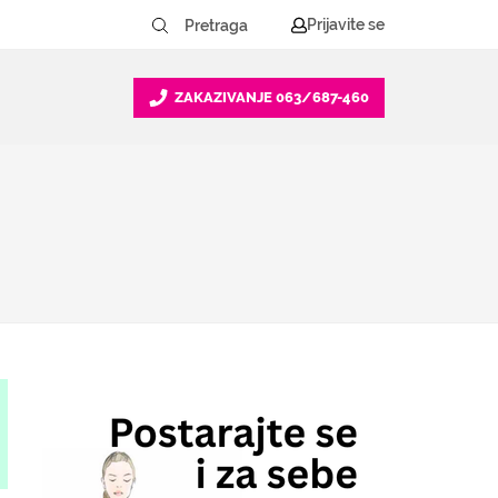
Prijavite se
ZAKAZIVANJE
063/687-460