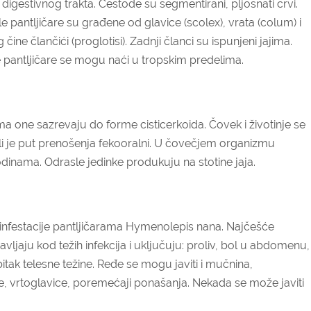
igestivnog trakta. Cestode su segmentirani, pljosnati crvi.
e pantljičare su građene od glavice (scolex), vrata (colum) i
ine člančići (proglotisi). Zadnji članci su ispunjeni jajima.
pantljičare se mogu naći u tropskim predelima.
njima one sazrevaju do forme cisticerkoida. Čovek i životinje se
 ili je put prenošenja fekooralni. U čovečjem organizmu
godinama. Odrasle jedinke produkuju na stotine jaja.
 infestacije pantljičarama Hymenolepis nana. Najčešće
avljaju kod težih infekcija i uključuju: proliv, bol u abdomenu,
itak telesne težine. Ređe se mogu javiti i mučnina,
lje, vrtoglavice, poremećaji ponašanja. Nekada se može javiti