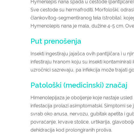
Hymenlepis nana spada u cestode (pantljičare) d
Sve cestode su hermafroditi. Morfološki, odrasl
člankovitog-segmentiranog tela (strobila), kojeg č
Hymenolepis nana je mala, dužine 4-5 cm. Ove 
Put prenošenja
Insekti ingestiraju jajašca ovih pantljičara i u 
infestiraju hranom koju su insekti kontaminirali
uzročnici sazrevaju, pa infekcija može trajati 
Patološki (medicinski) značaj
Himenolepijaza je oboljenje koje nastaje usled
infestacija prolazi asimptomatski. Simptomi se j
svrab oko anusa, nervozu, gubitak apetita i gub
povraćanje, krvave stolice, urtikarija, glavobo
dehidracija kod prolongiranih proliva.