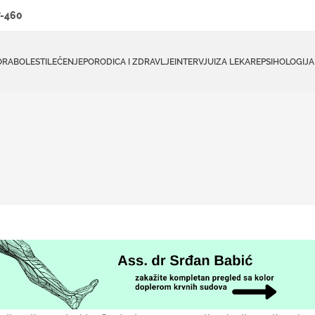
-460
ORA
BOLESTI
LEČENJE
PORODICA I ZDRAVLJE
INTERVJUI
ZA LEKARE
PSIHOLOGIJA