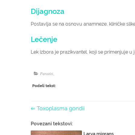
Dijagnoza
Postavlja se na osnovu anamneze, kliničke slike, 
Lečenje
Lek izbora je prazikvantel, koji se primenjuje u 
Paraziti
,
Podeli tekst:
⇐ Toxoplasma gondii
Povezani tekstovi:
Larva migrans