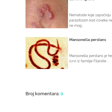
Nematode koje započinju
parazitizam kod čoveka n
ne mog...
Mansonella perstans
Mansonella perstans je he
(crv) iz familije Filaridie....
Broj komentara:
0