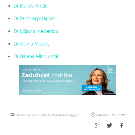
Dr Đorđe Krstić
,
Dr Predrag Majcan
,
Dr Ljiljana Medenica
,
Dr Vesna Miličić
,
Dr Biljana Mitić Krstić
.
Kožne i polne bolesti (Dermatovenerologija)
,
Objavljen: 19.11.2008