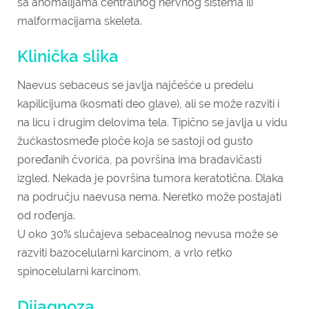
sa anomalijama centralnog nervnog sistema ili
malformacijama skeleta.
Klinička slika
Naevus sebaceus se javlja najčešće u predelu
kapilicijuma (kosmati deo glave), ali se može razviti i
na licu i drugim delovima tela. Tipično se javlja u vidu
žućkastosmeđe ploče koja se sastoji od gusto
poređanih čvorića, pa površina ima bradavičasti
izgled. Nekada je površina tumora keratotična. Dlaka
na području naevusa nema. Neretko može postajati
od rođenja.
U oko 30% slučajeva sebacealnog nevusa može se
razviti bazocelularni karcinom, a vrlo retko
spinocelularni karcinom.
Dijagnoza