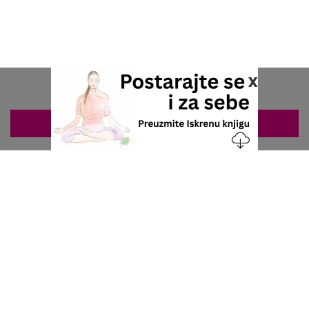
x
ZAKAZIVANJE 063/687-460
Nacionalni servis za zakazivanje
u privatnoj praksi.
+381 63 687 460
office@stetoskop.info