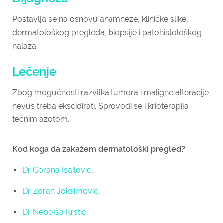
Postavlja se na osnovu anamneze, kliničke slike,
dermatološkog pregleda, biopsije i patohistološkog
nalaza.
Lečenje
Zbog mogućnosti razvitka tumora i maligne alteracije
nevus treba ekscidirati. Sprovodi se i krioterapija
tečnim azotom.
Kod koga da zakažem dermatološki pregled?
Dr Gorana Isailović
,
Dr Zoran Joksimović
,
Dr Nebojša Krstić
,