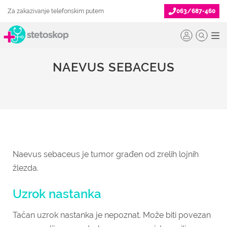
Za zakazivanje telefonskim putem
063/687-460
NAEVUS SEBACEUS
Naevus sebaceus je tumor građen od zrelih lojnih
žlezda.
Uzrok nastanka
Tačan uzrok nastanka je nepoznat. Može biti povezan