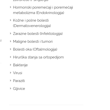
Hormonski poremećaji i poremećaji
metabolizma (Endokrinologija)
Kožne i polne bolesti
(Dermatovenerologija)
Zarazne bolesti (Infektologija)
08
Maligne bolesti i tumori
Bolesti oka (Oftalmologija)
Hirurška stanja sa ortopedijom
Bakterije
Virusi
Paraziti
Gljivice