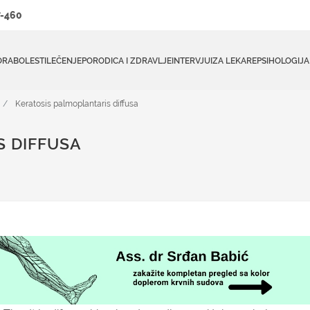
-460
ORA
BOLESTI
LEČENJE
PORODICA I ZDRAVLJE
INTERVJUI
ZA LEKARE
PSIHOLOGIJA
Keratosis palmoplantaris diffusa
S DIFFUSA