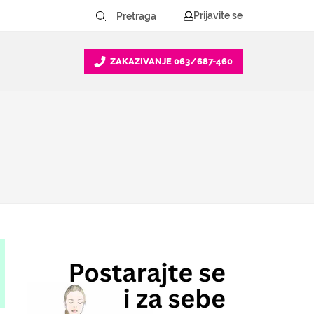
Prijavite se
ZAKAZIVANJE
063/687-460