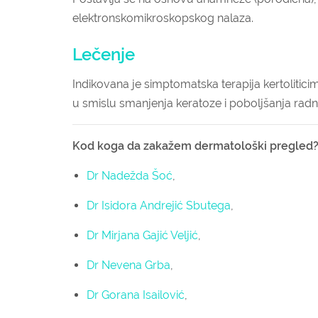
elektronskomikroskopskog nalaza.
Lečenje
Indikovana je simptomatska terapija kertoliticim
u smislu smanjenja keratoze i poboljšanja rad
Kod koga da zakažem dermatološki pregled
Dr Nadežda Šoć
,
Dr Isidora Andrejić Sbutega
,
Dr Mirjana Gajić Veljić
,
Dr Nevena Grba
,
Dr Gorana Isailović
,