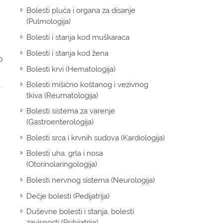
Bolesti pluća i organa za disanje
(Pulmologija)
Bolesti i stanja kod muškaraca
Bolesti i stanja kod žena
o
Bolesti krvi (Hematologija)
Bolesti mišićno koštanog i vezivnog
tkiva (Reumatologija)
Bolesti sistema za varenje
(Gastroenterologija)
Bolesti srca i krvnih sudova (Kardiologija)
Bolesti uha, grla i nosa
(Otorinolaringologija)
Bolesti nervnog sistema (Neurologija)
Dečje bolesti (Pedijatrija)
Duševne bolesti i stanja, bolesti
zavisnosti (Psihijatrija)