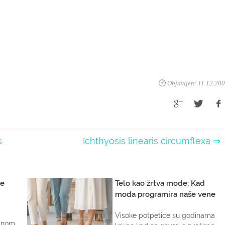
Objavljen: 11.12.20
s
Ichthyosis linearis circumflexa ⇒
je
Telo kao žrtva mode: Kad
moda programira naše vene
Visoke potpetice su godinama
ednom