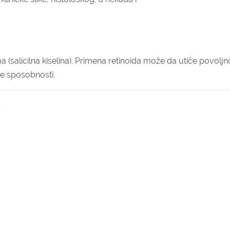
a (salicilna kiselina). Primena retinoida može da utiče povoljn
ne sposobnosti.
?