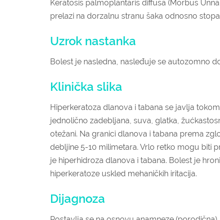
Keratosis palmoplantaris diffusa (Morbus Unna-
prelazi na dorzalnu stranu šaka odnosno stopal
Uzrok nastanka
Bolest je nasledna, nasleđuje se autozomno d
Klinička slika
Hiperkeratoza dlanova i tabana se javlja tokom 
jednolično zadebljana, suva, glatka, žućkastosm
otežani. Na granici dlanova i tabana prema zgl
debljine 5-10 milimetara. Vrlo retko mogu biti p
je hiperhidroza dlanova i tabana. Bolest je h
hiperkeratoze uskled mehaničkih iritacija.
Dijagnoza
Postavlja se na osnovu anamneze (porodična), kl