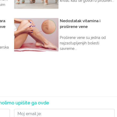
krivac kad se govori o proširen...
vim
ara
Nedostatak vitamina i
ove
proširene vene
Proširene vene su jedna od
najzastupljenijih bolesti
serska
savreme...
olimo upišite ga ovde