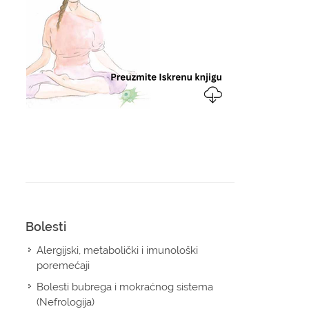
u
a
Bolesti
Alergijski, metabolički i imunološki
poremećaji
Bolesti bubrega i mokraćnog sistema
(Nefrologija)