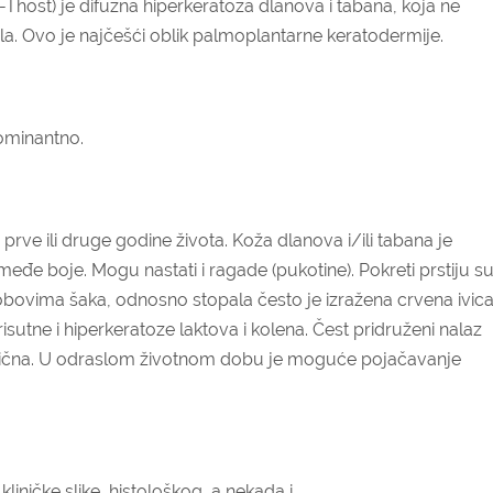
Thost) je difuzna hiperkeratoza dlanova i tabana, koja ne
a. Ovo je najčešći oblik palmoplantarne keratodermije.
ominantno.
prve ili druge godine života. Koža dlanova i/ili tabana je
eđe boje. Mogu nastati i ragade (pukotine). Pokreti prstiju s
obovima šaka, odnosno stopala često je izražena crvena ivic
risutne i hiperkeratoze laktova i kolena. Čest pridruženi nalaz
ronična. U odraslom životnom dobu je moguće pojačavanje
iničke slike, histološkog, a nekada i