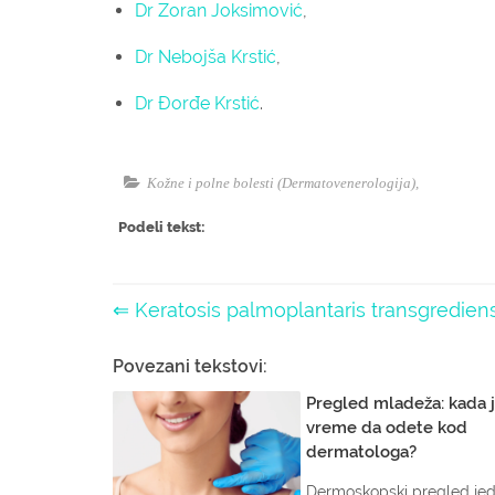
Dr Zoran Joksimović
,
Dr Nebojša Krstić
,
Dr Đorđe Krstić
.
Kožne i polne bolesti (Dermatovenerologija)
,
Podeli tekst:
⇐ Keratosis palmoplantaris transgredien
Povezani tekstovi:
Pregled mladeža: kada 
vreme da odete kod
dermatologa?
Dermoskopski pregled j