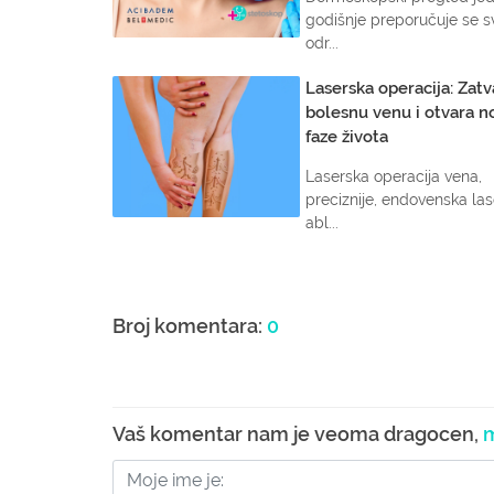
godišnje preporučuje se s
odr...
Laserska operacija: Zatv
bolesnu venu i otvara n
faze života
Laserska operacija vena,
preciznije, endovenska la
abl...
Broj komentara:
0
Vaš komentar nam je veoma dragocen,
m