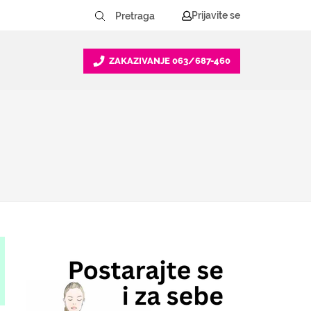
Prijavite se
ZAKAZIVANJE
063/687-460