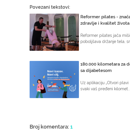
Povezani tekstovi:
Reformer pilates - znača
zdravlje i kvalitet života
Reformer pilates jača miši
poboljšava držanje tela, sm
180.000 kilometara za 
sa dijabetesom
Uz aplikaciju „Otvori plavi 
svaki vaš pređeni kilomet..
Broj komentara:
1