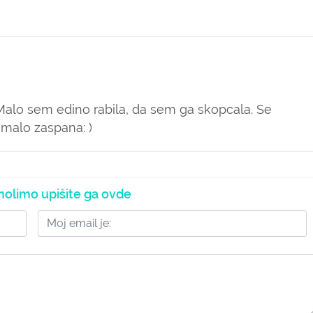
 Malo sem edino rabila, da sem ga skopcala. Se
malo zaspana: )
olimo upišite ga ovde