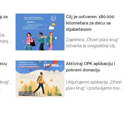
j za
Cilj je ostvaren: 180.000
kilometara za decu sa
dijabetesom
će,
Zajednica „Otvori plavi krug“
anj...
ostvarila je ovogodišnji cilj...
decu
Aktiviraj OPK aplikaciju i
pokreni donaciju
krug“,
Uključujemo aplikaciju „Otvori
.
plavi krug“ i postavljamo nov...