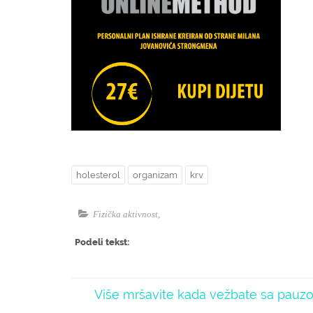
holesterol
organizam
krv
Fizička aktivnost
,
Podeli tekst:
Više mršavite kada vežbate sa pau