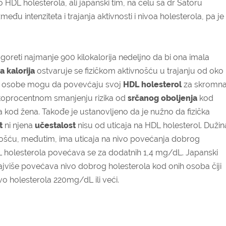
 HDL holesterola, ali japanski tim, na čelu sa dr Satoru
đu intenziteta i trajanja aktivnosti i nivoa holesterola, pa je
oreti najmanje 900 kilokalorija nedeljno da bi ona imala
a kalorija
ostvaruje se fizičkom aktivnošću u trajanju od oko
ivne osobe mogu da povevćaju svoj
HDL holesterol
za skromna
etoprocentnom smanjenju rizika od
srčanog oboljenja
kod
kod žena. Takođe je ustanovljeno da je nužno da fizička
t
ni njena
učestalost
nisu od uticaja na HDL holesterol. Dužin
nošću, međutim, ima uticaja na nivo povećanja dobrog
DL holesterola povećava se za dodatnih 1,4 mg/dL. Japanski
 najviše povećava nivo dobrog holesterola kod onih osoba čiji
ivo holesterola 220mg/dL ili veći.