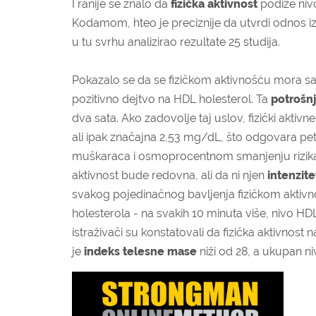
I ranije se znalo da
fizička aktivnost
podiže nivo
Kodamom, hteo je preciznije da utvrdi odnos izme
u tu svrhu analizirao rezultate 25 studija.
Pokazalo se da se fizičkom aktivnošću mora sag
pozitivno dejtvo na HDL holesterol. Ta
potrošnj
dva sata. Ako zadovolje taj uslov, fizički akt
ali ipak značajna 2,53 mg/dL, što odgovara p
muškaraca i osmoprocentnom smanjenju rizika 
aktivnost bude redovna, ali da ni njen
intenzite
svakog pojedinačnog bavljenja fizičkom aktiv
holesterola - na svakih 10 minuta više, nivo H
istraživači su konstatovali da fizička aktivnost
je
indeks telesne mase
niži od 28, a ukupan n