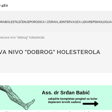
-460
ORA
BOLESTI
LEČENJE
PORODICA I ZDRAVLJE
INTERVJUI
ZA LEKARE
PSIHOLOGIJA
većava nivo "dobrog" holesterola
VA NIVO "DOBROG" HOLESTEROLA