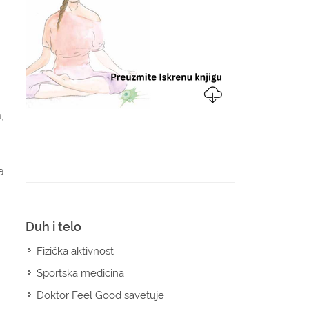
,
a
Duh i telo
Fizička aktivnost
Sportska medicina
Doktor Feel Good savetuje