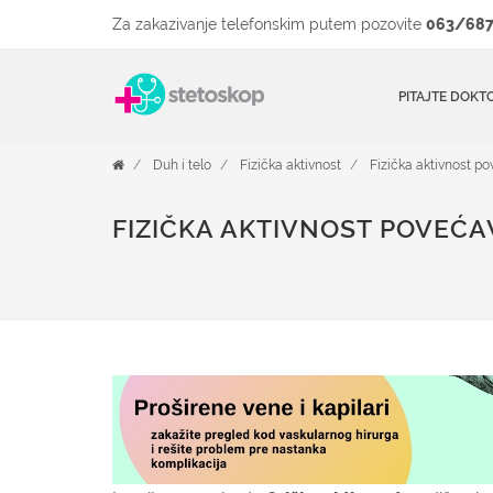
Za zakazivanje telefonskim putem pozovite
063/687
PITAJTE DOKT
Duh i telo
Fizička aktivnost
Fizička aktivnost po
FIZIČKA AKTIVNOST POVEĆA