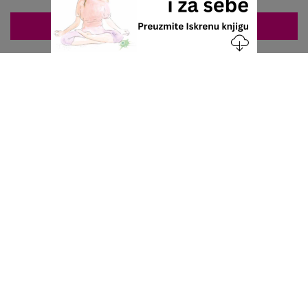
ZAKAZIVANJE 063/687-460
Nacionalni servis za zakazivanje
u privatnoj praksi.
+381 63 687 460
office@stetoskop.info
ZA PACIJENTE
Doktori
Ordinacije