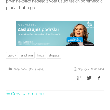
prvih nekoliko nedelja života usled teških poremećaja
pluća i bubrega.
uzrok
sindrom
koža
stopala
Dečje bolesti (Pedijatrija)
,
Objavljen: 10.05.2008
⇐ Cervikalno rebro