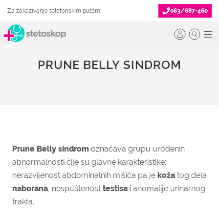
Za zakazivanje telefonskim putem
063/687-460
PRUNE BELLY SINDROM
Prune Belly sindrom
označava grupu urođenih
abnormalnosti čije su glavne karakteristike:
nerazvijenost abdominalnih mišića pa je
koža
tog dela
naborana
, nespuštenost
testisa
i anomalije urinarnog
trakta.