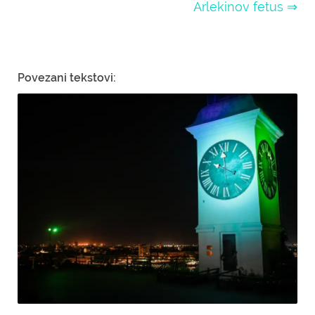
Arlekinov fetus ⇒
Povezani tekstovi: