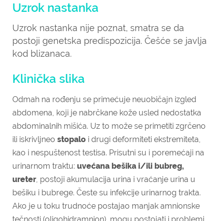
Uzrok nastanka
Uzrok nastanka nije poznat, smatra se da
postoji genetska predispozicija. Češće se javlja
kod blizanaca.
Klinička slika
Odmah na rođenju se primećuje neuobičajn izgled
abdomena, koji je nabrčkane kože usled nedostatka
abdominalnih mišića. Uz to može se primetiti zgrčeno
ili iskrivljneo
stopalo
i drugi deformiteti ekstremiteta,
kao i nespuštenost testisa. Prisutni su i poremećaji na
urinarnom traktu:
uvećana bešika i/ili bubreg,
ureter
, postoji akumulacija urina i vraćanje urina u
bešiku i bubrege. Česte su infekcije urinarnog trakta.
Ako je u toku trudnoće postajao manjak amnionske
tečnosti (oligohidramnion), mogu postojati i problemi