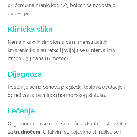
pri čemu najmanje kod 1/3 bolesnica nedostaje
ovulacija.
Klinička slika
Nema nikakvih simptoma osim menstrualnih
krvarenja koja su retka i javljaju se u intervalima
između 33 dana i 6 meseci.
Dijagnoza
Postavlja se na osnovu pregleda, testova ovulacije i
određivanja bazalnog hormonskog statusa.
Lečenje
Oligomenoreja se najčešće leči tek kada postoji želja
za
trudnoćom.
U takvim slučajevima stimuliše se i