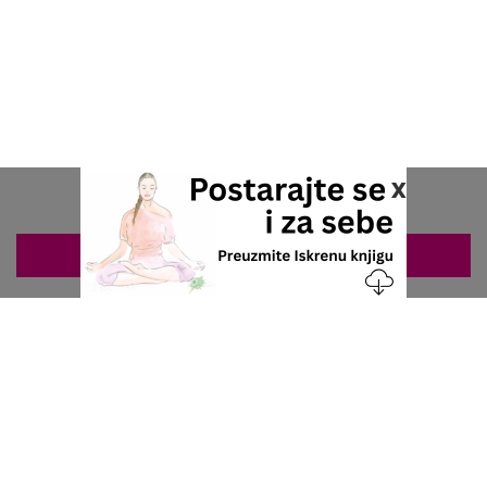
x
ZAKAZIVANJE 063/687-460
Nacionalni servis za zakazivanje
u privatnoj praksi.