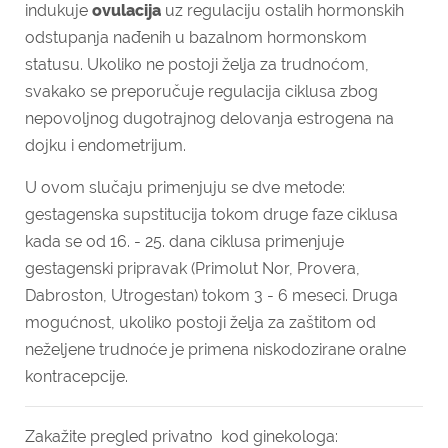
indukuje
ovulacija
uz regulaciju ostalih hormonskih
odstupanja nađenih u bazalnom hormonskom
statusu. Ukoliko ne postoji želja za trudnoćom,
svakako se preporučuje regulacija ciklusa zbog
nepovoljnog dugotrajnog delovanja estrogena na
dojku i endometrijum.
U ovom slučaju primenjuju se dve metode:
gestagenska supstitucija tokom druge faze ciklusa
kada se od 16. - 25. dana ciklusa primenjuje
gestagenski pripravak (Primolut Nor, Provera,
Dabroston, Utrogestan) tokom 3 - 6 meseci. Druga
mogućnost, ukoliko postoji želja za zaštitom od
neželjene trudnoće je primena niskodozirane oralne
kontracepcije.
Zakažite pregled privatno kod ginekologa: