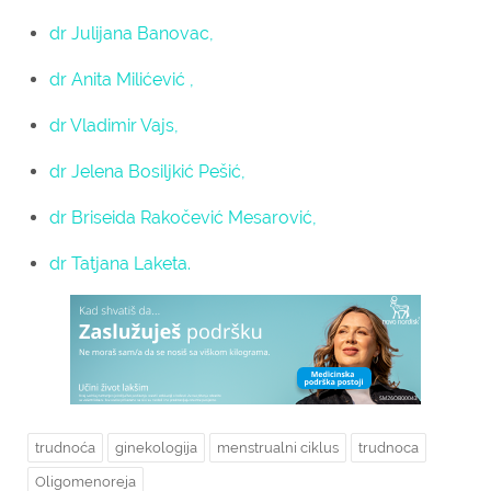
dr Julijana Banovac,
dr Anita Milićević ,
dr Vladimir Vajs,
dr Jelena Bosiljkić Pešić,
dr Briseida Rakočević Mesarović,
dr Tatjana Laketa.
trudnoća
ginekologija
menstrualni ciklus
trudnoca
Oligomenoreja