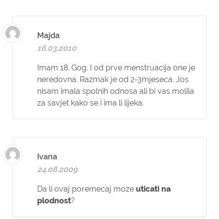
Majda
16.03.2010
Imam 18. Gog. I od prve menstruacija one je
neredovna. Razmak je od 2-3mjeseca. Jos
nisam imala spolnih odnosa ali bi vas molila
za savjet kako se i ima li lijeka.
Ivana
24.08.2009
Da li ovaj poremecaj moze
uticati na
plodnost
?