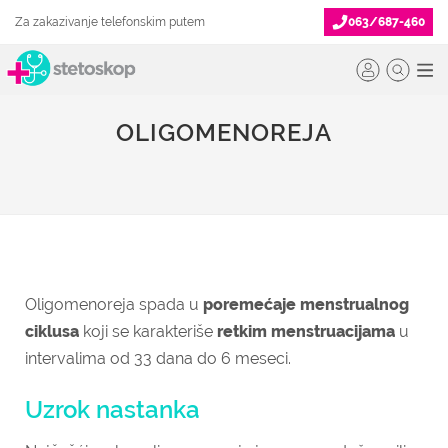
Za zakazivanje telefonskim putem
063/687-460
OLIGOMENOREJA
Oligomenoreja spada u
poremećaje menstrualnog
ciklusa
koji se karakteriše
retkim menstruacijama
u
intervalima od 33 dana do 6 meseci.
Uzrok nastanka