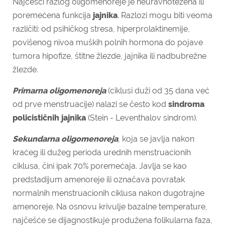
Najčešći razlog oligomenoreje je neuravnotežena ili
poremećena funkcija
jajnika
. Razlozi mogu biti veoma
različiti: od psihičkog stresa, hiperprolaktinemije,
povišenog nivoa muških polnih hormona do pojave
tumora hipofize, štitne žlezde, jajnika ili nadbubrežne
žlezde.
Primarna oligomenoreja
(ciklusi duži od 35 dana već
od prve menstruacije) nalazi se često kod
sindroma
policističnih jajnika
(Stein - Leventhalov sindrom).
Sekundarna oligomenoreja
, koja se javlja nakon
kraćeg ili dužeg perioda urednih menstruacionih
ciklusa, čini ipak 70% poremećaja. Javlja se kao
predstadijum amenoreje ili označava povratak
normalnih menstruacionih ciklusa nakon dugotrajne
amenoreje. Na osnovu krivulje bazalne temperature,
najčešće se dijagnostikuje produžena folikularna faza,