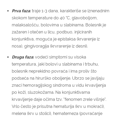
Prva faza
: traje 1-3 dana, karakteriše se iznenadnim
skokom temperature do 40 °C, glavoboljom,
malaksalošću, bolovima u slabinama. Bolesnik je
zažaren i otečen u licu, podbuo, injiciranih
konjunktiva, moguća je epistaksa (krvarenje iz
nosa), gingivoragija (krvrarenje iz desni).
Druga faza
: vodeći simptomi su visoka
temperatura, jaki bolovi u slabinama i trbuhu,
bolesnik neprekidno povraća i ima proliv što
podseća na hirurško oboljenje. Ubrzo se javljaju
znaci hemoragijskog sindroma u vidu krvavljenja
po koži, sluzokožama. Na konjunktivama
krvavljenje daje očima tzv. "fenomen zrele višnje".
Vrlo često je prisutna hematurija (krv u mokraći),
melena (krv u stolici), hematemeza (povraćanje