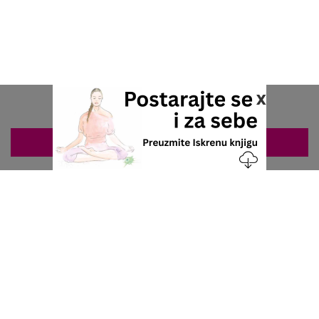
x
ZAKAZIVANJE 063/687-460
Nacionalni servis za zakazivanje
u privatnoj praksi.
+381 63 687 460