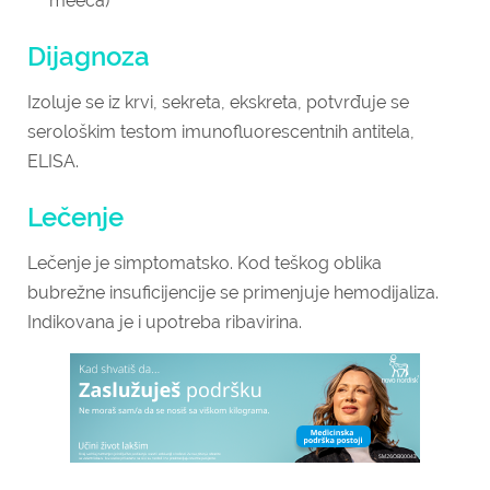
meeca)
Dijagnoza
Izoluje se iz krvi, sekreta, ekskreta, potvrđuje se
serološkim testom imunofluorescentnih antitela,
ELISA.
Lečenje
Lečenje je simptomatsko. Kod teškog oblika
bubrežne insuficijencije se primenjuje hemodijaliza.
Indikovana je i upotreba ribavirina.