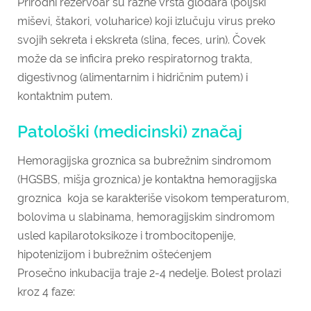
Prirodni rezervoar su razne vrsta glodara (poljski
miševi, štakori, voluharice) koji izlučuju virus preko
svojih sekreta i ekskreta (slina, feces, urin). Čovek
može da se inficira preko respiratornog trakta,
digestivnog (alimentarnim i hidričnim putem) i
kontaktnim putem.
Patološki (medicinski) značaj
Hemoragijska groznica sa bubrežnim sindromom
(HGSBS, mišja groznica) je kontaktna hemoragijska
groznica koja se karakteriše visokom temperaturom,
bolovima u slabinama, hemoragijskim sindromom
usled kapilarotoksikoze i trombocitopenije,
hipotenizijom i bubrežnim oštećenjem
Prosečno inkubacija traje 2-4 nedelje. Bolest prolazi
kroz 4 faze: