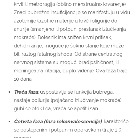
krvi) ili metroragija (obilno menstrualno krvarenje).
Znaci bubrežne insuficijencije se manifestuju u vidu
azotemije (azotne materije u krvi) i oligurije do
anurije (smanjeno ili potpuni prestanak izlučivanja
mokraće). Bolesnik ima snižen krvni pritisak,
dehidriran je, moguće je šokno stanje koje može
biti razlog fatalnog ishoda. Od strane centralnog
nervnog sistema su mogući bradipsihičnost, ili
meningealna iritacija, duplo viđenje. Ova faza traje
10 dana.
Treća faza
: uspostavlja se funkcija bubrega,
nastaje poliurija (pojačano izlučivanje mokraće),
gubi se otok lica, vraća se apetit i san.
Četvrta faza
(faza rekonvalescencije)
: karakteriše
se postepenim i potpunim oporavkom (traje 1-3