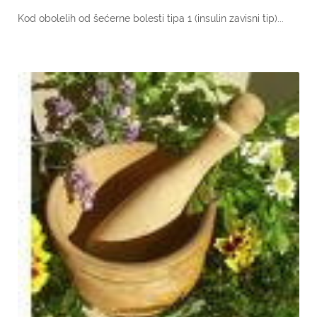
Kod obolelih od šećerne bolesti tipa 1 (insulin zavisni tip)...