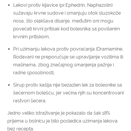
Lekovi protiv kijavice (pr.Ephedrin, Naphazolin)
sužavaju krvne sudove i smanjuju otok sluzokože
nosa, što olakšava disanje, međutim oni mogu
povećati krvni pritisak kod bolesnika sa povišenim
krvnim pritiskom,
Pri uzimanju lekova protiv povraćanja (Dramamine,
Rodavan) ne preporučuje se upravljanje vozilima ili
mašinama, zbog značajnog smanjenja pažnje i
radne sposobnosti,
Sirup protiv kašlja nije bezazlen lek za bolesnike sa
šećernom bolešću, jer većina njih su koncentrovani
rastvori šećera.
Jedno veliko istraživanje je pokazalo da šak 18%
prijema u bolnicu je bilo posledica uzimanja lekova
bez recepta.