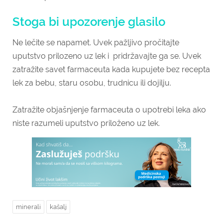
Stoga bi upozorenje glasilo
Ne lečite se napamet. Uvek pažljivo pročitajte
uputstvo prilozeno uz lek i pridržavajte ga se.
Uvek
zatražite savet farmaceuta kada kupujete bez recepta
lek za bebu, staru osobu, trudnicu ili dojilju.
Zatražite objašnjenje farmaceuta o upotrebi leka ako
niste razumeli uputstvo priloženo uz lek.
minerali
kašalj