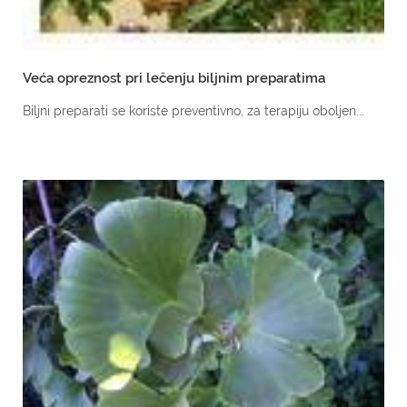
Veća opreznost pri lečenju biljnim preparatima
Biljni preparati se koriste preventivno, za terapiju oboljen...