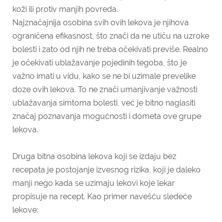
koži ili protiv manjih povreda.
Najznačajnija osobina svih ovih lekova je njihova
ograničena efikasnost, što znači da ne utiču na uzroke
bolesti i zato od njih ne treba očekivati previše. Realno
je očekivati ublažavanje pojedinih tegoba, što je
važno imati u vidu, kako se ne bi uzimale prevelike
doze ovih lekova. To ne znači umanjivanje važnosti
ublažavanja simtoma bolesti, već je bitno naglasiti
značaj poznavanja mogućnosti i dometa ove grupe
lekova.
Druga bitna osobina lekova koji se izdaju bez
recepata je postojanje izvesnog rizika, koji je daleko
manji nego kada se uzimaju lekovi koje lekar
propisuje na recept. Kao primer navešću sledeće
lekove: