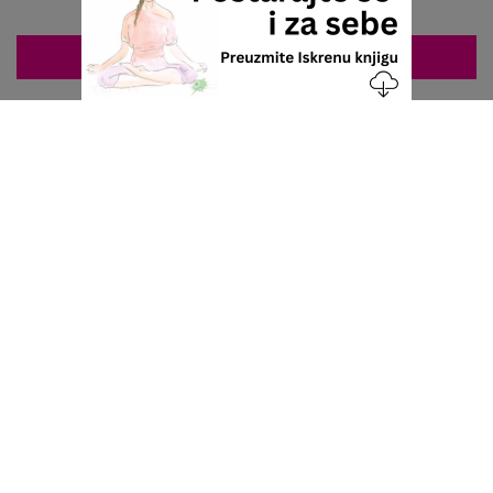
ZAKAZIVANJE 063/687-460
Nacionalni servis za zakazivanje
u privatnoj praksi.
+381 63 687 460
office@stetoskop.info
ZA PACIJENTE
Doktori
Ordinacije