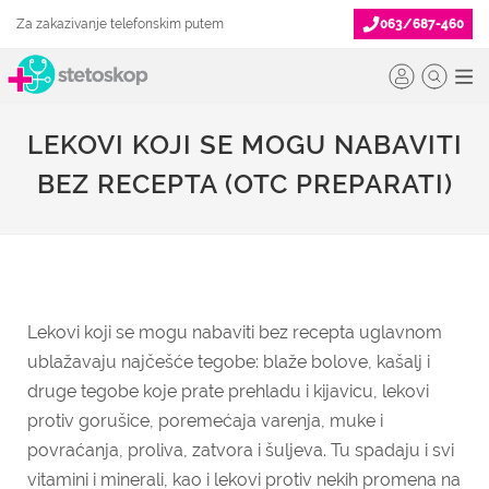
Za zakazivanje telefonskim putem
063/687-460
LEKOVI KOJI SE MOGU NABAVITI
BEZ RECEPTA (OTC PREPARATI)
Lekovi koji se mogu nabaviti bez recepta uglavnom
ublažavaju najčešće tegobe: blaže bolove, kašalj i
druge tegobe koje prate prehladu i kijavicu, lekovi
protiv gorušice, poremećaja varenja, muke i
povraćanja, proliva, zatvora i šuljeva. Tu spadaju i svi
vitamini i minerali, kao i lekovi protiv nekih promena na