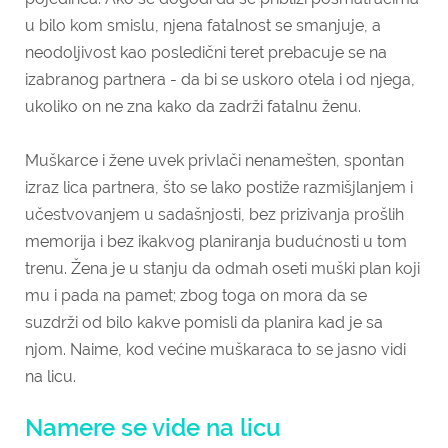
u bilo kom smislu, njena fatalnost se smanjuje, a
neodoljivost kao posledični teret prebacuje se na
izabranog partnera - da bi se uskoro otela i od njega,
ukoliko on ne zna kako da zadrži fatalnu ženu.
Muškarce i žene uvek privlači nenamešten, spontan
izraz lica partnera, što se lako postiže razmišjlanjem i
učestvovanjem u sadašnjosti, bez prizivanja prošlih
memorija i bez ikakvog planiranja budućnosti u tom
trenu. Žena je u stanju da odmah oseti muški plan koji
mu i pada na pamet; zbog toga on mora da se
suzdrži od bilo kakve pomisli da planira kad je sa
njom. Naime, kod većine muškaraca to se jasno vidi
na licu.
Namere se vide na licu