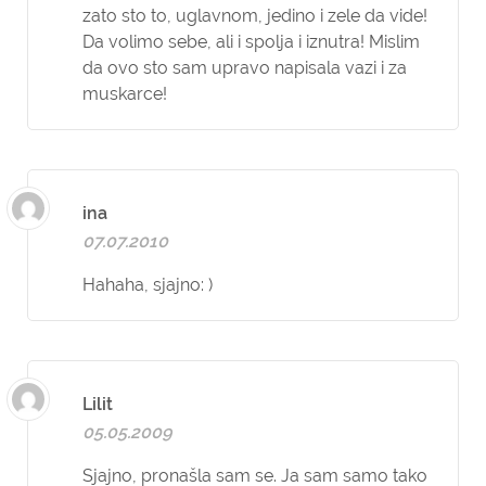
zato sto to, uglavnom, jedino i zele da vide!
Da volimo sebe, ali i spolja i iznutra! Mislim
da ovo sto sam upravo napisala vazi i za
muskarce!
ina
07.07.2010
Hahaha, sjajno: )
Lilit
05.05.2009
Sjajno, pronašla sam se. Ja sam samo tako