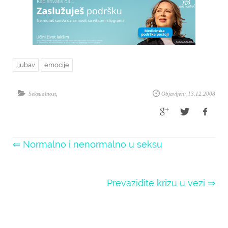
ljubav
emocije
Seksualnost
,
Objavljen: 13.12.2008
⇐ Normalno i nenormalno u seksu
Prevaziđite krizu u vezi ⇒