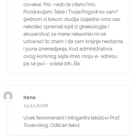
coveka). Pisi -rado te citam/mo.
Pozdravljam Tebe i Tvoje.Pogodi ko sam?
(jednom si tokom studija (zajedno smo nas
nekoliko spremali ispit iz ginekologije i
akuserstva) za mene rekao(nisi mi se
udvarao! to znam ) da sam krajnje neobicna
i puna iznenadjenja. Kod administratora
ovog korisnog sajta imas moju e- adresu
pa se javi - volela bih...Ra.
Irena
14.12.2008
Uvek fenomenalni i intrigantni tekstovi Prof.
Tosevskog. Odlican tekst.