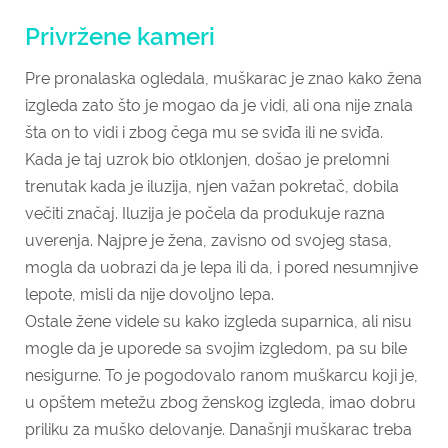
Privržene kameri
Pre pronalaska ogledala, muškarac je znao kako žena
izgleda zato što je mogao da je vidi, ali ona nije znala
šta on to vidi i zbog čega mu se sviđa ili ne sviđa.
Kada je taj uzrok bio otklonjen, došao je prelomni
trenutak kada je iluzija, njen važan pokretač, dobila
večiti značaj. Iluzija je počela da produkuje razna
uverenja. Najpre je žena, zavisno od svojeg stasa,
mogla da uobrazi da je lepa ili da, i pored nesumnjive
lepote, misli da nije dovoljno lepa.
Ostale žene videle su kako izgleda suparnica, ali nisu
mogle da je uporede sa svojim izgledom, pa su bile
nesigurne. To je pogodovalo ranom muškarcu koji je,
u opštem metežu zbog ženskog izgleda, imao dobru
priliku za muško delovanje. Današnji muškarac treba