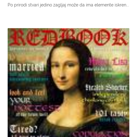
Po prirodi stvari jedino zagljaj može da ima elemente iskren...