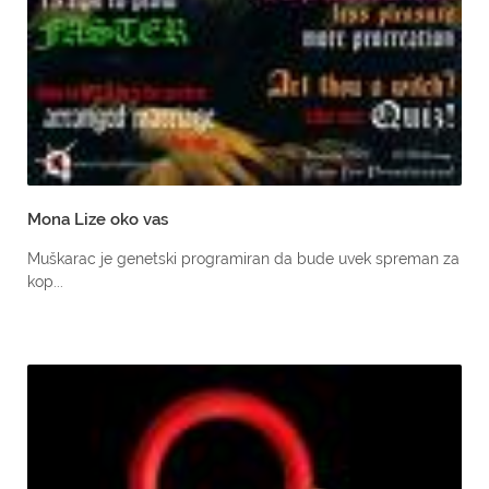
Mona Lize oko vas
Muškarac je genetski programiran da bude uvek spreman za
kop...