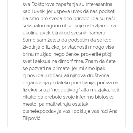
sva Doktorova zapažanja su interesantna,
kao i uvek, jer uspeva uvek da nas podseti
da smo pre svega deo prirode i da su naši
seksualni nagoni i utisci koje ostavljamo na
okolinu uvek bitniji od svesnih namera.
Samo sam želela da podsetim da se kod
životinja o fizičkoj privlačnosti mnogo više
brinu mužjaci nego ženke, proverite ptičji
svet i seksualne dimorfizme. Znam da ćete
se pozvati na primate, jer mi smo ipak
njihovi dalji rođaci, ali njihova društvena
organizacija je daleko primitivnija, počiva na
fizičkoj snazi "neodoljivog" alfa mužjaka, koji
nikako da prebole svoje inferirno biološko
mesto, pa maltretiraju ostatak
planete.pozdavlja vas i poštuje vaš rad Ana
Filipović