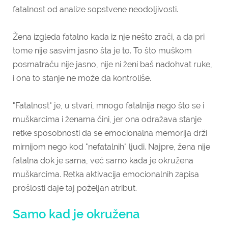
fatalnost od analize sopstvene neodoljivosti.
Žena izgleda fatalno kada iz nje nešto zrači, a da pri
tome nije sasvim jasno šta je to. To što muškom
posmatraču nije jasno, nije ni ženi baš nadohvat ruke,
i ona to stanje ne može da kontroliše.
"Fatalnost" je, u stvari, mnogo fatalnija nego što se i
muškarcima i ženama čini, jer ona odražava stanje
retke sposobnosti da se emocionalna memorija drži
mirnijom nego kod "nefatalnih" ljudi. Najpre, žena nije
fatalna dok je sama, već sarno kada je okružena
muškarcima. Retka aktivacija emocionalnih zapisa
prošlosti daje taj poželjan atribut.
Samo kad je okružena