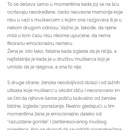
To se dešava samo u momentima kada joj se na licu
ocrtavaju neodređene, često nesvesne memorije koje
nisu u vezi s muškarcem s kojim ona razgovara ili je u
nekom drugom odnosu. Važno je, takođe, da njene
misli u tom času nisu nikome upućene, da nema
fiksiranu emocionalnu nameru.
Žena je, isto tako, fatalna kada izgleda da je ničija, a
najfatalnija je kada je u društvu muškarca koji je
umislio da je njegova, a ona to nije.
S druge strane, ženska neodoljivost dolazi i od lažnih
utisaka koje muškarci u okolini stiču i neosnovano im
se čini da njihove šanse potiču bukvalno od ženske
blizine, izgleda i ponašanja. Realno gledajući, u tim
momentima žena je emocionalno daleko od
"razuzdane gomile" i zainteresovanog muškog
pojedinca. Ako se dogodi da se približi posmatračima