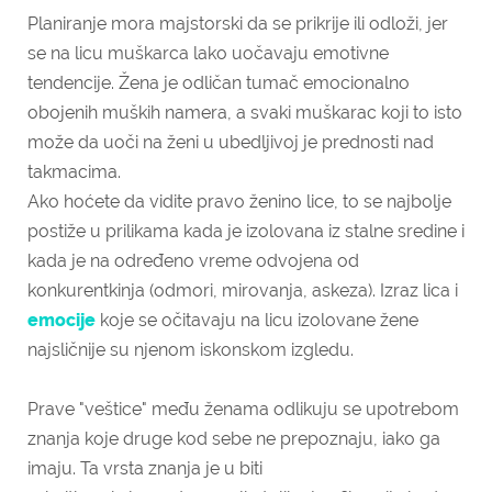
Planiranje mora majstorski da se prikrije ili odloži, jer
se na licu muškarca lako uočavaju emotivne
tendencije. Žena je odličan tumač emocionalno
obojenih muških namera, a svaki muškarac koji to isto
može da uoči na ženi u ubedljivoj je prednosti nad
takmacima.
Ako hoćete da vidite pravo ženino lice, to se najbolje
postiže u prilikama kada je izolovana iz stalne sredine i
kada je na određeno vreme odvojena od
konkurentkinja (odmori, mirovanja, askeza). Izraz lica i
emocije
koje se očitavaju na licu izolovane žene
najsličnije su njenom iskonskom izgledu.
Prave "veštice" među ženama odlikuju se upotrebom
znanja koje druge kod sebe ne prepoznaju, iako ga
imaju. Ta vrsta
znanja je u biti