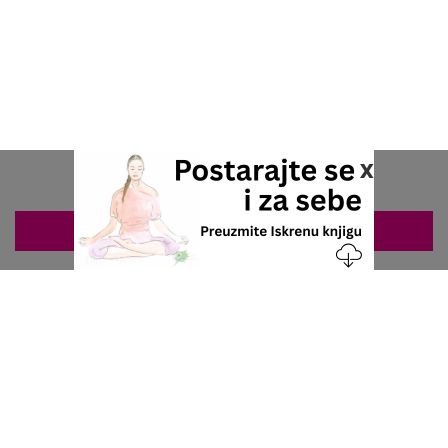
x
ZAKAZIVANJE 063/687-460
Nacionalni servis za zakazivanje
u privatnoj praksi.