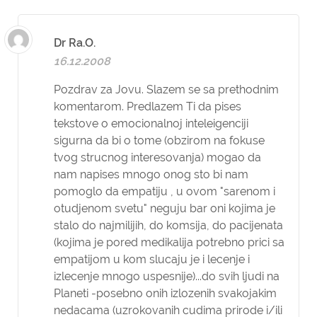
Dr Ra.O.
16.12.2008
Pozdrav za Jovu. Slazem se sa prethodnim
komentarom. Predlazem Ti da pises
tekstove o emocionalnoj inteleigenciji
sigurna da bi o tome (obzirom na fokuse
tvog strucnog interesovanja) mogao da
nam napises mnogo onog sto bi nam
pomoglo da empatiju , u ovom "sarenom i
otudjenom svetu" neguju bar oni kojima je
stalo do najmilijih, do komsija, do pacijenata
(kojima je pored medikalija potrebno prici sa
empatijom u kom slucaju je i lecenje i
izlecenje mnogo uspesnije)...do svih ljudi na
Planeti -posebno onih izlozenih svakojakim
nedacama (uzrokovanih cudima prirode i/ili