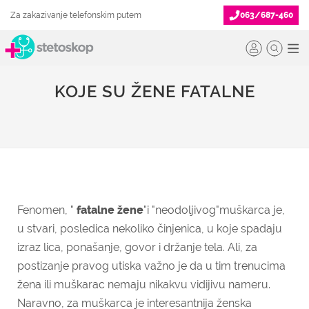
Za zakazivanje telefonskim putem
063/687-460
KOJE SU ŽENE FATALNE
Fenomen, "
fatalne žene
"i "neodoljivog"muškarca je,
u stvari, posledica nekoliko činjenica, u koje spadaju
izraz lica, ponašanje, govor i držanje tela. Ali, za
postizanje pravog utiska važno je da u tim trenucima
žena ili muškarac nemaju nikakvu vidijivu nameru.
Naravno, za muškarca je interesantnija ženska