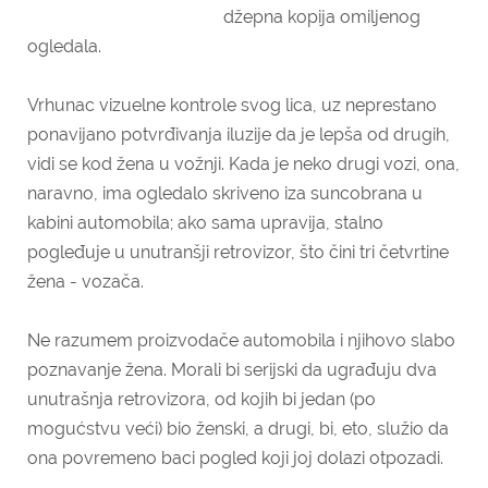
džepna kopija omiljenog
ogledala.
Vrhunac vizuelne kontrole svog lica, uz neprestano
ponavijano potvrđivanja iluzije da je lepša od drugih,
vidi se kod žena u vožnji. Kada je neko drugi vozi, ona,
naravno, ima ogledalo skriveno iza suncobrana u
kabini automobila; ako sama upravija, stalno
pogleđuje u unutranšji retrovizor, što čini tri četvrtine
žena - vozača.
Ne razumem proizvodače automobila i njihovo slabo
poznavanje žena. Morali bi serijski da ugrađuju dva
unutrašnja retrovizora, od kojih bi jedan (po
mogućstvu veći) bio ženski, a drugi, bi, eto, služio da
ona povremeno baci pogled koji joj dolazi otpozadi.