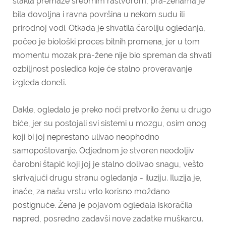
stakla premaže srebrnim rastvorom, pra-ženama je
bila dovoljna i ravna površina u nekom sudu ili
prirodnoj vodi. Otkada je shvatila čaroliju ogledanja,
počeo je biološki proces bitnih promena, jer u tom
momentu mozak pra-žene nije bio spreman da shvati
ozbiljnost posledica koje će stalno proveravanje
izgleda doneti.
Dakle, ogledalo je preko noći pretvorilo ženu u drugo
biće, jer su postojali svi sistemi u mozgu, osim onog
koji bi joj neprestano ulivao neophodno
samopoštovanje. Odjednom je stvoren neodoljiv
čarobni štapić koji joj je stalno dolivao snagu, vešto
skrivajući drugu stranu ogledanja - iluziju. Iluzija je,
inače, za našu vrstu vrlo korisno moždano
postignuće. Žena je pojavom ogledala iskoračila
napred, posredno zadavši nove zadatke muškarcu.