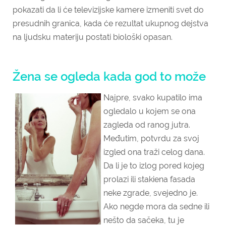
pokazati da li će televizijske kamere izmeniti svet do
presudnih granica, kada će rezultat ukupnog dejstva
na ljudsku materiju postati biološki opasan.
Žena se ogleda kada god to može
Najpre, svako kupatilo ima
ogledalo u kojem se ona
zagleda od ranog jutra.
Međutim, potvrdu za svoj
izgled ona traži celog dana.
Da li je to izlog pored kojeg
prolazi ili stakiena fasada
neke zgrade, svejedno je.
Ako negde mora da sedne ili
nešto da sačeka, tu je