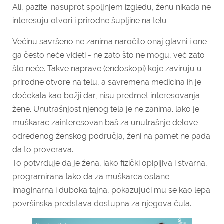
Ali, pazite: nasuprot spoljnjem izgledu, ženu nikada ne
interesuju otvori i prirodne šupljine na telu
Većinu savršeno ne zanima naročito onaj glavni i one
ga često neće videti - ne zato što ne mogu, već zato
što neće. Takve naprave (endoskopi) koje zaviruju u
prirodne otvore na telu, a savremena medicina ih je
dočekala kao božji dar, nisu predmet interesovanja
žene. Unutrašnjost njenog tela je ne zanima. lako je
muškarac zainteresovan baš za unutrašnje delove
određenog ženskog područja, ženi na pamet ne pada
da to proverava.
To potvrduje da je žena, iako fizički opipijiva i stvarna,
programirana tako da za muškarca ostane
imaginarna i duboka tajna, pokazujući mu se kao lepa
površinska predstava dostupna za njegova čula.