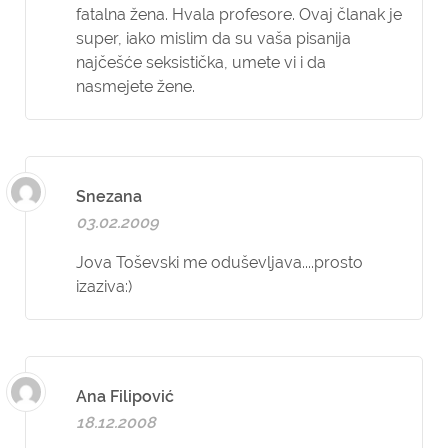
fatalna žena. Hvala profesore. Ovaj članak je
super, iako mislim da su vaša pisanija
najčešće seksistička, umete vi i da
nasmejete žene.
Snezana
03.02.2009
Jova Toševski me oduševljava....prosto
izaziva:)
Ana Filipović
18.12.2008