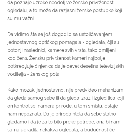
da poznaje uzroke neodoljive ženske privrženosti
ogledalu, a to može da razjasni ženske postupke koji
su mu važni.
Da vidimo šta se još dogodilo sa ustoličavanjem
jednostavnog optičkog pomagala - ogledala, čiji su
potonji naslednici, kamere svih vrsta, tako omiljeni
kod žena. Žensku privrženost kameri najbolje
potkrepljuje činjenica da je devet desetina televizijskih
voditelja - ženskog pola.
Kako mozak, jednostavno, nije predvideo mehanizam
da gleda samog sebe ili da gleda izraz i izgled lica koji
on kontroliše, namera prirode, u tom smislu, ostaje
nam nepoznata. Da je priroda htela da sebe stalno
gledamo i da je za to bilo preke potrebe, ona bi nam
sama ugradila nekakva ogledala, a budućnost će