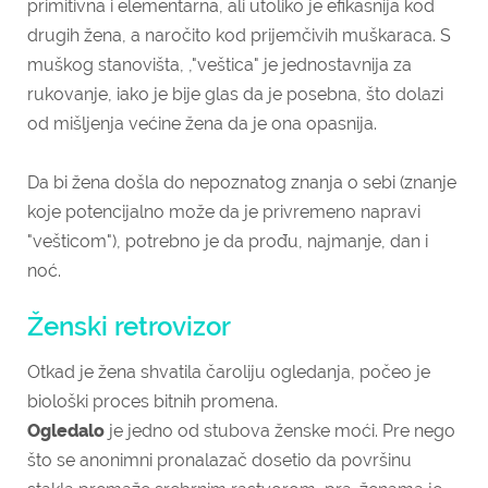
primitivna i elementarna, ali utoliko je efikasnija kod
drugih žena, a naročito kod prijemčivih muškaraca. S
muškog stanovišta, ,"veštica" je jednostavnija za
rukovanje, iako je bije glas da je posebna, što dolazi
od mišljenja većine žena da je ona opasnija.
Da bi žena došla do nepoznatog znanja o sebi (znanje
koje potencijalno može da je privremeno napravi
"vešticom"), potrebno je da prođu, najmanje, dan i
noć.
Ženski retrovizor
Otkad je žena shvatila čaroliju ogledanja, počeo je
biološki proces bitnih promena.
Ogledalo
je jedno od stubova ženske moći. Pre nego
što se anonimni pronalazač dosetio da površinu