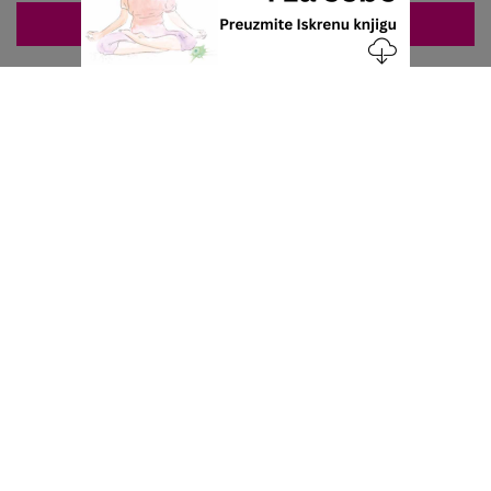
ZAKAZIVANJE 063/687-460
Nacionalni servis za zakazivanje
u privatnoj praksi.
+381 63 687 460
office@stetoskop.info
ZA PACIJENTE
Doktori
Ordinacije
Zakaži pregled