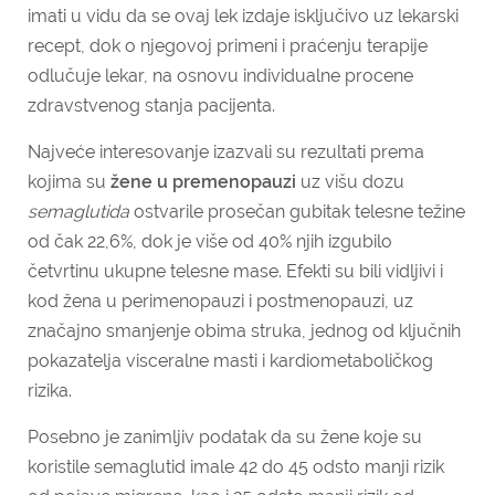
imati u vidu da se ovaj lek izdaje isključivo uz lekarski
recept, dok o njegovoj primeni i praćenju terapije
odlučuje lekar, na osnovu individualne procene
zdravstvenog stanja pacijenta.
Najveće interesovanje izazvali su rezultati prema
kojima su
žene u premenopauzi
uz višu dozu
semaglutida
ostvarile prosečan gubitak telesne težine
od čak 22,6%, dok je više od 40% njih izgubilo
četvrtinu ukupne telesne mase. Efekti su bili vidljivi i
kod žena u perimenopauzi i postmenopauzi, uz
značajno smanjenje obima struka, jednog od ključnih
pokazatelja visceralne masti i kardiometaboličkog
rizika.
Posebno je zanimljiv podatak da su žene koje su
koristile semaglutid imale 42 do 45 odsto manji rizik