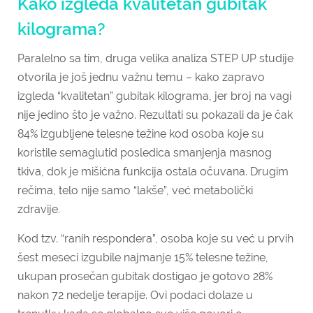
Kako izgleda kvalitetan gubitak
kilograma?
Paralelno sa tim, druga velika analiza STEP UP studije
otvorila je još jednu važnu temu – kako zapravo
izgleda “kvalitetan” gubitak kilograma, jer broj na vagi
nije jedino što je važno. Rezultati su pokazali da je čak
84% izgubljene telesne težine kod osoba koje su
koristile semaglutid posledica smanjenja masnog
tkiva, dok je mišićna funkcija ostala očuvana. Drugim
rečima, telo nije samo “lakše”, već metabolički
zdravije.
Kod tzv. “ranih respondera”, osoba koje su već u prvih
šest meseci izgubile najmanje 15% telesne težine,
ukupan prosečan gubitak dostigao je gotovo 28%
nakon 72 nedelje terapije. Ovi podaci dolaze u