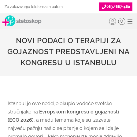
Za zakazivanje telefonskim putem
063/687-460
NOVI PODACI O TERAPIJI ZA
GOJAZNOST PREDSTAVLJENI NA
KONGRESU U ISTANBULU
Istanbul je ove nedelje okupio vodeće svetske
stručnjake na
Evropskom kongresu o gojaznosti
(ECO 2026)
, a među temama koje su izazvale
najveću pažnju našlo se pitanje o kojem se i dalje
premalo govori – kako menopauza menja zdravlje