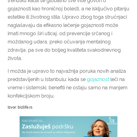
trenutku kada se globalno sve više govori o
gojaznosti kao hroničnoj bolesti, a ne isključivo pitanju
estetike ili životnog stila. Upravo zbog toga stručnjaci
naglašavaju da efikasno lečenje gojaznosti može
imati mnogo širi uticaj, od prevencije srčanog i
moždanog udara, preko očuvanja mentalnog
zdravlja, pa sve do boljeg kvaliteta svakodnevnog
života.
I možda je upravo to najvažnija poruka novih analiza
predstavljenih u Istanbulu: kada se
gojaznost
leči na
vreme i sistemski, benefiti ne ostaju samo na manjem
konfekcijskom broju.
Izvor: bizlife.rs