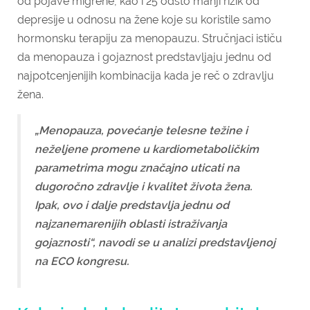
od pojave migrene, kao i 25 odsto manji rizik od
depresije u odnosu na žene koje su koristile samo
hormonsku terapiju za menopauzu. Stručnjaci ističu
da menopauza i gojaznost predstavljaju jednu od
najpotcenjenijih kombinacija kada je reč o zdravlju
žena.
„Menopauza, povećanje telesne težine i
neželjene promene u kardiometaboličkim
parametrima mogu značajno uticati na
dugoročno zdravlje i kvalitet života žena.
Ipak, ovo i dalje predstavlja jednu od
najzanemarenijih oblasti istraživanja
gojaznosti“, navodi se u analizi predstavljenoj
na ECO kongresu.