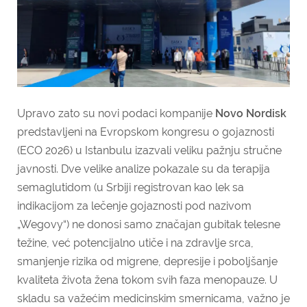
Upravo zato su novi podaci kompanije
Novo Nordisk
predstavljeni na Evropskom kongresu o gojaznosti
(ECO 2026) u Istanbulu izazvali veliku pažnju stručne
javnosti. Dve velike analize pokazale su da terapija
semaglutidom (u Srbiji registrovan kao lek sa
indikacijom za lečenje gojaznosti pod nazivom
„Wegovy“) ne donosi samo značajan gubitak telesne
težine, već potencijalno utiče i na zdravlje srca,
smanjenje rizika od migrene, depresije i poboljšanje
kvaliteta života žena tokom svih faza menopauze. U
skladu sa važećim medicinskim smernicama, važno je