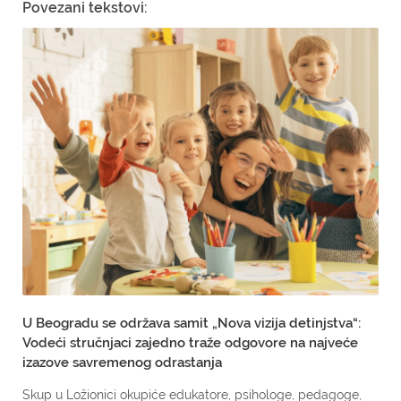
Povezani tekstovi:
U Beogradu se održava samit „Nova vizija detinjstva“:
Vodeći stručnjaci zajedno traže odgovore na najveće
izazove savremenog odrastanja
Skup u Ložionici okupiće edukatore, psihologe, pedagoge,