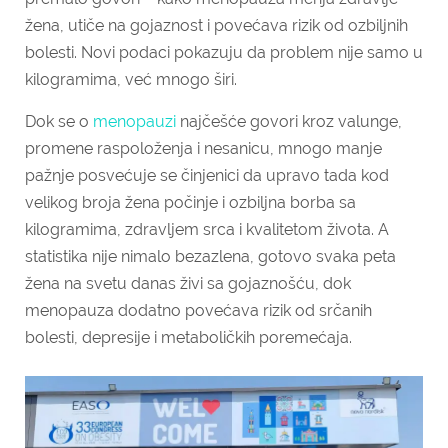
žena, utiče na gojaznost i povećava rizik od ozbiljnih
bolesti. Novi podaci pokazuju da problem nije samo u
kilogramima, već mnogo širi.
Dok se o
menopauzi
najčešće govori kroz valunge,
promene raspoloženja i nesanicu, mnogo manje
pažnje posvećuje se činjenici da upravo tada kod
velikog broja žena počinje i ozbiljna borba sa
kilogramima, zdravljem srca i kvalitetom života. A
statistika nije nimalo bezazlena, gotovo svaka peta
žena na svetu danas živi sa gojaznošću, dok
menopauza dodatno povećava rizik od srčanih
bolesti, depresije i metaboličkih poremećaja.