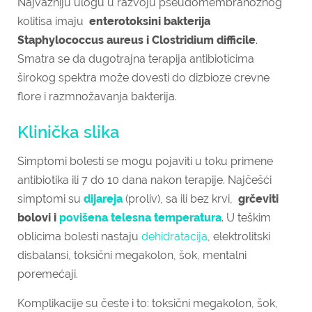
Najvažniju ulogu u razvoju pseudomembranoznog
kolitisa imaju
enterotoksini bakterija
Staphylococcus aureus i Clostridium difficile
.
Smatra se da dugotrajna terapija antibioticima
širokog spektra može dovesti do dizbioze crevne
flore i razmnožavanja bakterija.
Klinička slika
Simptomi bolesti se mogu pojaviti u toku primene
antibiotika ili 7 do 10 dana nakon terapije. Najčešći
simptomi su
dijareja
(proliv), sa ili bez krvi,
grčeviti
bolovi i
povišena telesna temperatura
. U teškim
oblicima bolesti nastaju
dehidratacija
, elektrolitski
disbalansi, toksični megakolon, šok, mentalni
poremećaji.
Komplikacije su česte i to: toksični megakolon, šok,