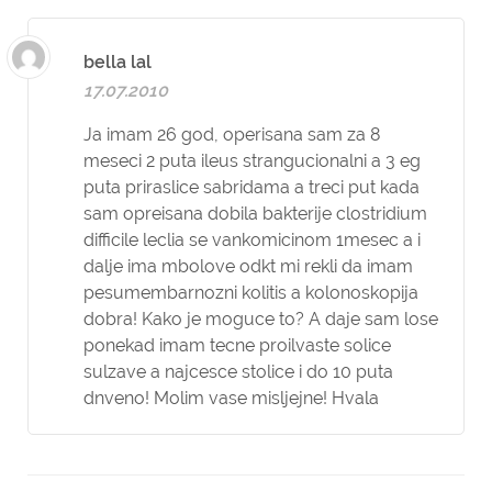
bella lal
17.07.2010
Ja imam 26 god, operisana sam za 8
meseci 2 puta ileus strangucionalni a 3 eg
puta priraslice sabridama a treci put kada
sam opreisana dobila bakterije clostridium
difficile leclia se vankomicinom 1mesec a i
dalje ima mbolove odkt mi rekli da imam
pesumembarnozni kolitis a kolonoskopija
dobra! Kako je moguce to? A daje sam lose
ponekad imam tecne proilvaste solice
sulzave a najcesce stolice i do 10 puta
dnveno! Molim vase misljejne! Hvala