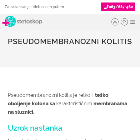
Za zakazivanje telefonskim putem
063/687-460
PSEUDOMEMBRANOZNI KOLITIS
Pseudomembranozni kolitis je retko i
teško
oboljenje kolona sa
karakterističnim
membranama
na sluznici
.
Uzrok nastanka