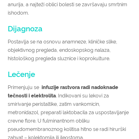
anurija, a najteži oblici bolesti se završavaju smrtnim
ishodom.
Dijagnoza
Postavlja se na osnovu anamneze, kliničke slike,
objektivnog pregleda, endoskopskog nalaza,
histološkog pregleda sluznice i koprokulture.
Lečenje
Primenjuju se
infuzije rastvora radi nadoknade
tečnosti i elektrolita
. Indikovani su lekovi za
smirivanje peristaltike, zatim vankomicin,
metronidazol, preparati laktobacila za uspostavljanje
crevne flore. U fulminantnom obliku
pseudomembranoznog kolitisa hitno se radi hirurški
zahvat – kolektomija ili ileostoma.