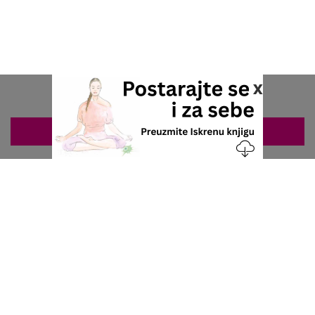
x
ZAKAZIVANJE 063/687-460
Nacionalni servis za zakazivanje
u privatnoj praksi.
+381 63 687 460
office@stetoskop.info