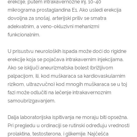
erekcije, putem intrakavernozne inj. 10-40
mikrograma prostaglandina E1. Ako usledi erekcija
dovoljna za snošaj, arterijski priliv se smatra
adekvatnim, a veno-okluzivni mehanizmi
funkcionalnim.
U prisustvu neuroloških ispada može doći do rigidne
erekcije koja se pojačava intrakavernim injekcijama.
Ako se isključi aneurizmatska bolest (brižljivom
palpacijom, ili, kod muškaraca sa kardiovaskularnim
rizikom, ultrazvučno) kod mnogih muškaraca se u toj
fazi može odlučiti na lečenje intrakavernoznim
samoubrizgavanjem.
Dalja laboratorijska ispitivanja ne moraju biti opsežna.
Pri pregledu u ordinaciji se rutinski određuju vrednosti
prolaktina, testosterona, i glikemije. Najčešća