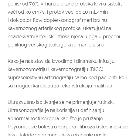
penis) od 70%, vrhunac brzine protoka krvi u sistoli ,
veći od 30 cm/s, i protok veći od 10 mL/min.
I dok color flow dopler-sonograf meri brzinu
kavernoznog arterijskog protoka, ukazujući na
neadekvatni arterijski inflow, njena uloga u proceni
penilnog venskog leakage-a je manje jasna.
Kako je naš stav da izvodimo i dinamsku infuziju,
kavernozometriju i kavernozografiju (DICC) i
supraselektivnu arteriografiju samo kod pacijenti, koji
su mogući kandidati za rekonstrukciju malih aa.
Ultrazvušno ispitivanje se ne primenjuje rutinski.
Ultrasonografija je najkorisnija u definisanju
abnormalnosti korpora kao što je pružanje
Peyroniejeve bolesti u korpora i fibroza usled injekcije
leka. Talođe se primenjuje za praćenje posle