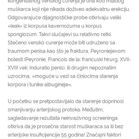
kongenitalnog venskog curenja je ona kod mladog
muškarca koji nije nikada doživeo adekvatnu erekciju.
Odgovarajuće dijagnostičke probe otkrivaju veliki
»leak« iz korpusa kavernozuma u korpus
spongiozum. Takvi slučajevi su relativno retki.
Stečeno vensko curenje može biti udruženo sa
traumom penisa kao što je fraktura, Peyroniejevom
bolesti (Peyronie, Francois de la: francuski hirurg, XVII-
XVIII vek; Induratio penis), ili drugim nepoznatim
uzrocima, »moguće u vezi sa činiocima starenja
korpora i tunike albugineje«.
U početku se pretpostavljalo da starenje doprinosi
smanjivanju arterijskog protoka. Međutim,
sagledavanje rezultata neinvazivnog screeninga
otkriva da je prosečna starost muškaraca sa ili bez
arterijske insuficijencije 55 godina! Značajni faktori