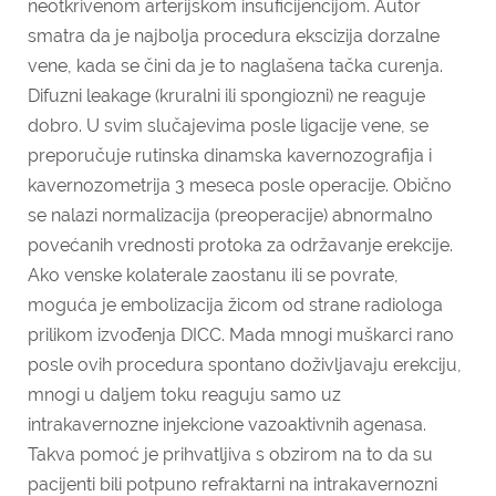
neotkrivenom arterijskom insuficijencijom. Autor
smatra da je najbolja procedura ekscizija dorzalne
vene, kada se čini da je to naglašena tačka curenja.
Difuzni leakage (kruralni ili spongiozni) ne reaguje
dobro. U svim slučajevima posle ligacije vene, se
preporučuje rutinska dinamska kavernozografija i
kavernozometrija 3 meseca posle operacije. Obično
se nalazi normalizacija (preoperacije) abnormalno
povećanih vrednosti protoka za održavanje erekcije.
Ako venske kolaterale zaostanu ili se povrate,
moguća je embolizacija žicom od strane radiologa
prilikom izvođenja DICC. Mada mnogi muškarci rano
posle ovih procedura spontano doživljavaju erekciju,
mnogi u daljem toku reaguju samo uz
intrakavernozne injekcione vazoaktivnih agenasa.
Takva pomoć je prihvatljiva s obzirom na to da su
pacijenti bili potpuno refraktarni na intrakavernozni