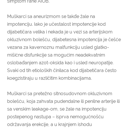
simptom rane AIOB.
Muškarci sa aneurizmom se takđe žale na
impotenciju. Iako je učestalost impotencije kod
dijabetičara velika i nekada je u vezi sa arterijskom
okluzivnom bolešću, dijabetesna impotencija je češće
vezana za kavernoznu malfunkciju usled glatko-
mišićne disfunkcije sa mogućim neadekvatnim
oslobađanjem azot-oksida kao i usled neuropatije.
Svaki od tih etioloških činilaca kod dijabetičara često
koegzistiraju u različitim kombinacijama.
Muškarci sa pretežno sitnosudovnom okluzivnom
bolešću, koja zahvata pudendalne ili penilne arterije ili
sa venskim leakage-om, se žale na impotenciju
postepenog nastupa – isprva nemogućnošću
održavanja erekcije, a u krajnjem ishodu