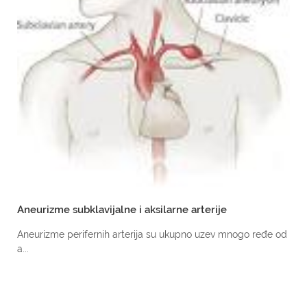
Aneurizme subklavijalne i aksilarne arterije
Aneurizme perifernih arterija su ukupno uzev mnogo ređe od
a...