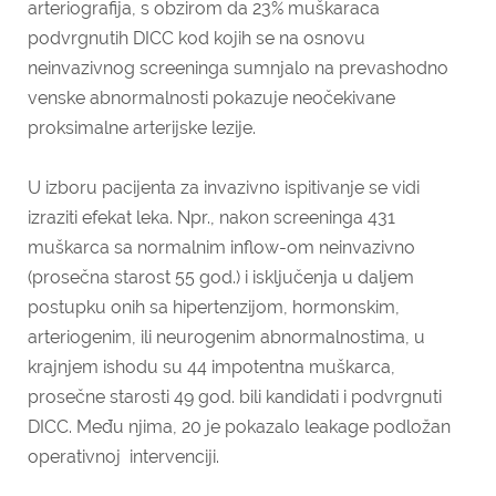
arteriografija, s obzirom da 23% muškaraca
podvrgnutih DICC kod kojih se na osnovu
neinvazivnog screeninga sumnjalo na prevashodno
venske abnormalnosti pokazuje neočekivane
proksimalne arterijske lezije.
U izboru pacijenta za invazivno ispitivanje se vidi
izraziti efekat leka. Npr., nakon screeninga 431
muškarca sa normalnim inflow-om neinvazivno
(prosečna starost 55 god.) i isključenja u daljem
postupku onih sa hipertenzijom, hormonskim,
arteriogenim, ili neurogenim abnormalnostima, u
krajnjem ishodu su 44 impotentna muškarca,
prosečne starosti 49 god. bili kandidati i podvrgnuti
DICC. Među njima, 20 je pokazalo leakage podložan
operativnoj intervenciji.