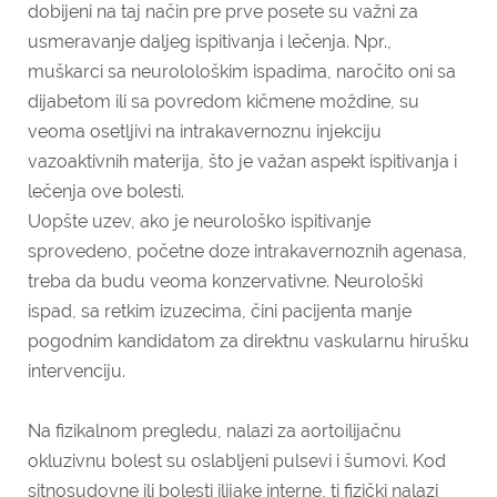
dobijeni na taj način pre prve posete su važni za
usmeravanje daljeg ispitivanja i lečenja. Npr.,
muškarci sa neurolološkim ispadima, naročito oni sa
dijabetom ili sa povredom kičmene moždine, su
veoma osetljivi na intrakavernoznu injekciju
vazoaktivnih materija, što je važan aspekt ispitivanja i
lečenja ove bolesti.
Uopšte uzev, ako je neurološko ispitivanje
sprovedeno, početne doze intrakavernoznih agenasa,
treba da budu veoma konzervativne. Neurološki
ispad, sa retkim izuzecima, čini pacijenta manje
pogodnim kandidatom za direktnu vaskularnu hirušku
intervenciju.
Na fizikalnom pregledu, nalazi za aortoilijačnu
okluzivnu bolest su oslabljeni pulsevi i šumovi. Kod
sitnosudovne ili bolesti ilijake interne, ti fizički nalazi