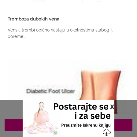
Tromboza dubokih vena
Venski trombi obično nastaju u okolnostima slabog ili
poreme...
x
ZAKAZIVANJE 063/687-460