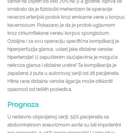
šanse na uspeh od oko 70% na 3-4 godine. Isprva se
smatralo da je fiziološki mehanizam te operacije
reverzni arterijski protok kroz emisarne vene u korpus
kavernozum. Pokazano je da je protok uglavnom
kroz cirkumfleksne veneu korpus spongiozum.
Ozbiljna i za ovu operaciju specifična komplikacij je
hiperperfuzija glansa, usled jake distalne venske
hipertenzije! U zapuštenim slučajevima je moguća
nekroza glansa i distalne uretre! Ta komplikacija je
zapažena 2 puta u autorovoj seriji od 28 pacijenata.
Hitna rana distalna venska ligacija može otkloniti
opasnost od teških posledica.
Prognoza
U nedavno objavljenoj seriji, 55% pacijenata sa
abdominalnom aneurizmom aorte su bili impotentni
pre operacije, a 95% posle operacije! U prisustvu