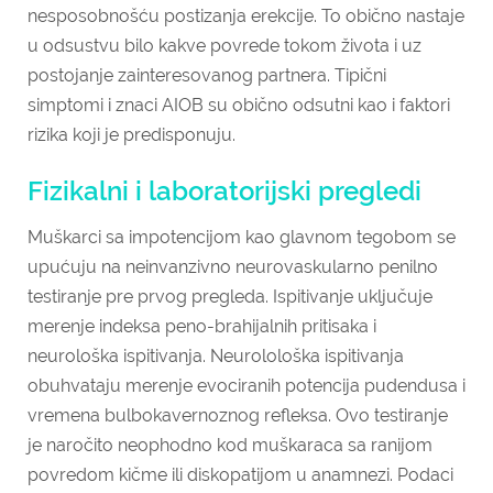
nesposobnošću postizanja erekcije. To obično nastaje
u odsustvu bilo kakve povrede tokom života i uz
postojanje zainteresovanog partnera. Tipični
simptomi i znaci AIOB su obično odsutni kao i faktori
rizika koji je predisponuju.
Fizikalni i laboratorijski pregledi
Muškarci sa impotencijom kao glavnom tegobom se
upućuju na neinvanzivno neurovaskularno penilno
testiranje pre prvog pregleda. Ispitivanje uključuje
merenje indeksa peno-brahijalnih pritisaka i
neurološka ispitivanja. Neurolološka ispitivanja
obuhvataju merenje evociranih potencija pudendusa i
vremena bulbokavernoznog refleksa. Ovo testiranje
je naročito neophodno kod muškaraca sa ranijom
povredom kičme ili diskopatijom u anamnezi. Podaci