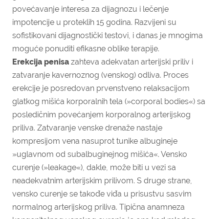
povećavanje interesa za dijagnozu i lečenje
impotencije u proteklih 15 godina. Razvijeni su
sofistikovani dijagnostički testovi, i danas je mnogima
moguće ponuditi efikasne oblike terapije.
Erekcija penisa
zahteva adekvatan arterijski priliv i
zatvaranje kavernoznog (venskog) odliva. Proces
erekcije je posredovan prvenstveno relaksacijom
glatkog mišića korporalnih tela (»corporal bodies«) sa
posledičnim povećanjem korporalnog arterijskog
priliva. Zatvaranje venske drenaže nastaje
kompresijom vena nasuprot tunike albugineje
»uglavnom od subalbuginejnog mišića«. Vensko
curenje (»leakage«), dakle, može biti u vezi sa
neadekvatnim arterijskim prilivom. S druge strane,
vensko curenje se takođe viđa u prisustvu sasvim
normalnog arterijskog priliva. Tipična anamneza