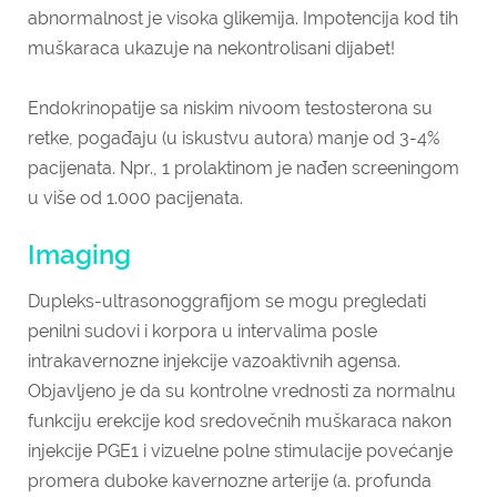
abnormalnost je visoka glikemija. Impotencija kod tih
muškaraca ukazuje na nekontrolisani dijabet!
Endokrinopatije sa niskim nivoom testosterona su
retke, pogađaju (u iskustvu autora) manje od 3-4%
pacijenata. Npr., 1 prolaktinom je nađen screeningom
u više od 1.000 pacijenata.
Imaging
Dupleks-ultrasonoggrafijom se mogu pregledati
penilni sudovi i korpora u intervalima posle
intrakavernozne injekcije vazoaktivnih agensa.
Objavljeno je da su kontrolne vrednosti za normalnu
funkciju erekcije kod sredovečnih muškaraca nakon
injekcije PGE1 i vizuelne polne stimulacije povećanje
promera duboke kavernozne arterije (a. profunda