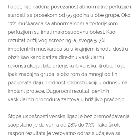
I opet, nije nađena povezanost abnormalne perfuzije i
starosti, sa prosekom od 55 godina u obe grupe. Oko
17% muškaraca sa abnormalnom arterterijskom
perfuzijom su imali makrosudovnu bolest. Kao
rezultat brižljivog screening-a, svega 5-7%
impotentnih muškaraca su u krajnjem ishodu došli u
obzir kao kandidati za direktnu vaskularnu
rekonstrukciju, bilo arterijsku ili vensku, ili obe. To je
ipak značajna grupa, s obzirom da mnogi od tih
pacijenata daju prednost rekonstrukciji u odnosu na
implant proteze. Dugoročni rezultati penilnih
vaskularnih procedura zahtevaju brižljivo praćenje...
Stopa uspešnosti venske ligacije bez premošćavanja
saopšteno je da varira od 28% do 73%. Tako širok
raspon rezultata je verovatno odraz slučajeva sa