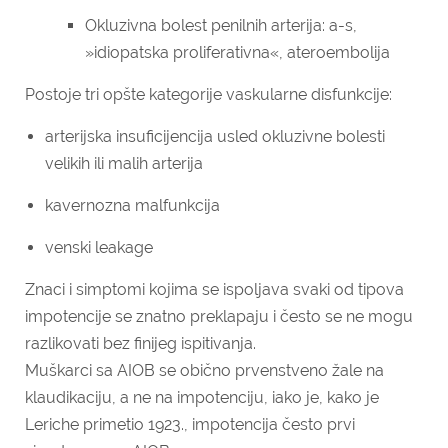
Okluzivna bolest penilnih arterija: a-s,
»idiopatska proliferativna«, ateroembolija
Postoje tri opšte kategorije vaskularne disfunkcije:
arterijska insuficijencija usled okluzivne bolesti
velikih ili malih arterija
kavernozna malfunkcija
venski leakage
Znaci i simptomi kojima se ispoljava svaki od tipova
impotencije se znatno preklapaju i često se ne mogu
razlikovati bez finijeg ispitivanja.
Muškarci sa AIOB se obično prvenstveno žale na
klaudikaciju, a ne na impotenciju, iako je, kako je
Leriche primetio 1923., impotencija često prvi