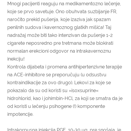
Mnogi pacijenti reaguju na medikamentozno lečenje,
koje se prvo savetuje. Ono obuhvata suzbijanje FR,
naročito prekid pušenja, koje izaziva jak spazam
penilnih sudova i kavernoznog glatkih mišića! Taj
nadražaj može biti tako intenzivan da pušenje 1-2
cigarete neposredno pre tretmana može blokirati
normalan erekcioni odgovor na intrakavernoznu
inekciju!
Kontrola dijabeta i promena antihipertenzivne terapije
na ACE-inhibitore se preporučuju (u odsustvu
kontraindikacije za ovo drugo). Lekovi za koje se
pokazalo da su od koristi su »isoxsuprine«
hidrohlorid, kao i johimbin-HCl, za koji se smatra da je
od koristi u lečenju psihogene (!) komponente
impotencije.
Intrakorpusna injekcija PGE, 10-30 μg, pre snošaja, je