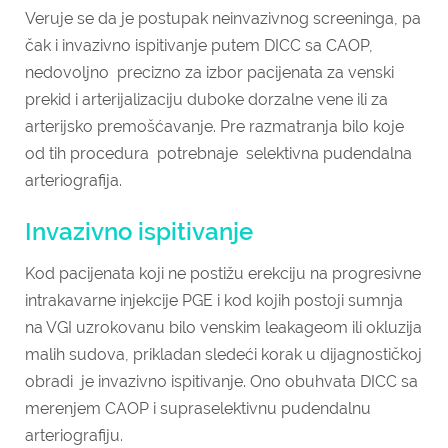
Veruje se da je postupak neinvazivnog screeninga, pa
čak i invazivno ispitivanje putem DICC sa CAOP,
nedovoljno precizno za izbor pacijenata za venski
prekid i arterijalizaciju duboke dorzalne vene ili za
arterijsko premošćavanje. Pre razmatranja bilo koje
od tih procedura potrebnaje selektivna pudendalna
arteriografija.
Invazivno ispitivanje
Kod pacijenata koji ne postižu erekciju na progresivne
intrakavarne injekcije PGE i kod kojih postoji sumnja
na VGI uzrokovanu bilo venskim leakageom ili okluzija
malih sudova, prikladan sledeći korak u dijagnostičkoj
obradi je invazivno ispitivanje. Ono obuhvata DICC sa
merenjem CAOP i supraselektivnu pudendalnu
arteriografiju.