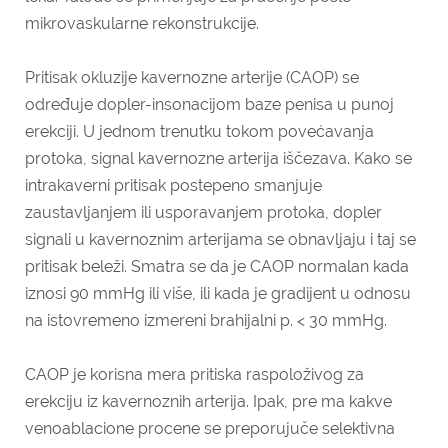
mikrovaskularne rekonstrukcije.
Pritisak okluzije kavernozne arterije (CAOP) se
određuje dopler-insonacijom baze penisa u punoj
erekciji. U jednom trenutku tokom povećavanja
protoka, signal kavernozne arterija iščezava. Kako se
intrakaverni pritisak postepeno smanjuje
zaustavljanjem ili usporavanjem protoka, dopler
signali u kavernoznim arterijama se obnavljaju i taj se
pritisak beleži. Smatra se da je CAOP normalan kada
iznosi 90 mmHg ili više, ili kada je gradijent u odnosu
na istovremeno izmereni brahijalni p. < 30 mmHg.
CAOP je korisna mera pritiska raspoloživog za
erekciju iz kavernoznih arterija. Ipak, pre ma kakve
venoablacione procene se preporujuče selektivna