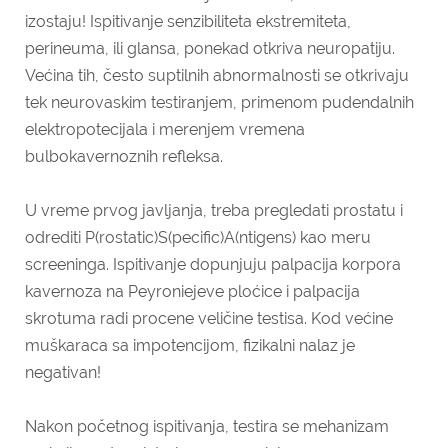
izostaju! Ispitivanje senzibiliteta ekstremiteta,
perineuma, ili glansa, ponekad otkriva neuropatiju.
Većina tih, često suptilnih abnormalnosti se otkrivaju
tek neurovaskim testiranjem, primenom pudendalnih
elektropotecijala i merenjem vremena
bulbokavernoznih refleksa.
U vreme prvog javljanja, treba pregledati prostatu i
odrediti P(rostatic)S(pecific)A(ntigens) kao meru
screeninga. Ispitivanje dopunjuju palpacija korpora
kavernoza na Peyroniejeve ploćice i palpacija
skrotuma radi procene veličine testisa. Kod većine
muškaraca sa impotencijom, fizikalni nalaz je
negativan!
Nakon početnog ispitivanja, testira se mehanizam