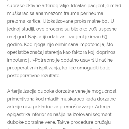
supraselektivne arteriografije. Idealan pacijent je mlad
muškarac sa anamnezom traume perineuma,
preloma karlice, ili lokalizovane proksimalne bol. U
jednoj studiji, ove procene su bile oko 70% uspešne
na 4 god. Najstariji odabrani pacijent je imao 63
godine. Kod njega nije eliminisana impotencija, što
opet ističe značaj starenja kao faktora koji doprinosi
impotenciji. »Potrebno je dodatno usavršiti načine
preoperativnih ispitivanja, koji će omogućiti bolje
postoperativne rezultate.
Arterijalizacija duboke dorzalne vene je mogućnost
primenjivana kod mlađih muškaraca kada dorzalne
arterije nisu prikladne za premošćavanje. Arterija
epigastrika inferior se našije na izolovani segment
duboke dorzalne vene. Takve procedure pružaju