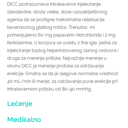
DICC podrazumeva intrakaverno injekciranje
standardne, dosta velike, doze vazoaktaktivnog
agensa da se postigne maksimalna relaksacija
kavernoznog glatkog mišića. Trenutno, mi
primenjujemo 60 mg papaverin-hidrohlorida i 2 mg
fentolamina. U korpora se uvedu 2 fine igle, jedna za
injekciranje toplog heparinizovanog slanog rastvora i
druga za merenje pritiska. Najvažnije merenje u
okviru DICC je merenje protoka za održavanje
erekcije. Smatra se da je njegova normalna vrednost
40 mL/min ili manje, za održavanje pune erekcije pri
intrakavernom pritisku od 80-90 mmHg.
Lečenje
Medikalno