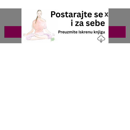
x
ZAKAZIVANJE 063/687-460
Nacionalni servis za zakazivanje
u privatnoj praksi.
+381 63 687 460
office@stetoskop.info
ZA PACIJENTE