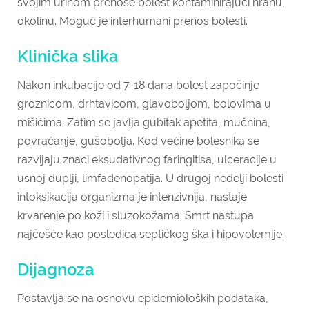
svojim urinom prenose bolest kontaminirajući hranu,
okolinu. Moguć je interhumani prenos bolesti.
Klinička slika
Nakon inkubacije od 7-18 dana bolest započinje
groznicom, drhtavicom, glavoboljom, bolovima u
mišićima. Zatim se javlja gubitak apetita, mučnina,
povraćanje, gušobolja. Kod većine bolesnika se
razvijaju znaci eksudativnog faringitisa, ulceracije u
usnoj duplji, limfadenopatija. U drugoj nedelji bolesti
intoksikacija organizma je intenzivnija, nastaje
krvarenje po koži i sluzokožama. Smrt nastupa
najčešće kao posledica septičkog ška i hipovolemije.
Dijagnoza
Postavlja se na osnovu epidemioloških podataka,