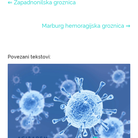
⇐ Zapadnonilska groznica
Marburg hemoragijska groznica ⇒
Povezani tekstovi: