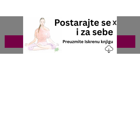
x
ZAKAZIVANJE 063/687-460
Nacionalni servis za zakazivanje
u privatnoj praksi.
+381 63 687 460
office@stetoskop.info