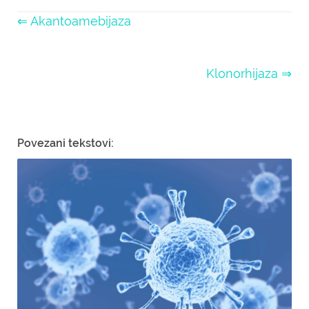
⇐ Akantoamebijaza
Klonorhijaza ⇒
Povezani tekstovi: