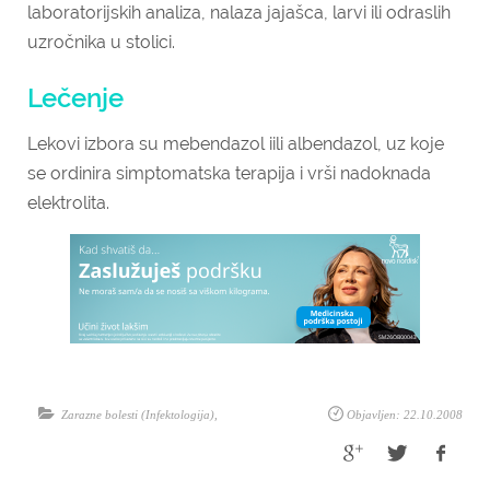
laboratorijskih analiza, nalaza jajašca, larvi ili odraslih
uzročnika u stolici.
Lečenje
Lekovi izbora su mebendazol iili albendazol, uz koje
se ordinira simptomatska terapija i vrši nadoknada
elektrolita.
Zarazne bolesti (Infektologija)
,
Objavljen: 22.10.2008