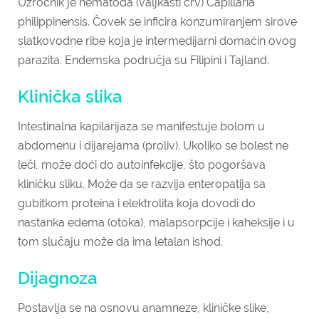
Uzročnik je nematoda (valjkasti crv) Capillaria
philippinensis. Čovek se inficira konzumiranjem sirove
slatkovodne ribe koja je intermedijarni domaćin ovog
parazita. Endemska područja su Filipini i Tajland.
Klinička slika
Intestinalna kapilarijaza se manifestuje bolom u
abdomenu i dijarejama (proliv). Ukoliko se bolest ne
leči, može doći do autoinfekcije, što pogoršava
kliničku sliku. Može da se razvija enteropatija sa
gubitkom proteina i elektrolita koja dovodi do
nastanka edema (otoka), malapsorpcije i kaheksije i u
tom slučaju može da ima letalan ishod.
Dijagnoza
Postavlja se na osnovu anamneze, kliničke slike,