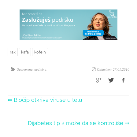
rak
kafa
kofein
Savremena medicina
,
Objavljen: 27.01.2010
⇐ Biočip otkriva viruse u telu
Dijabetes tip 2 može da se kontroliše ⇒