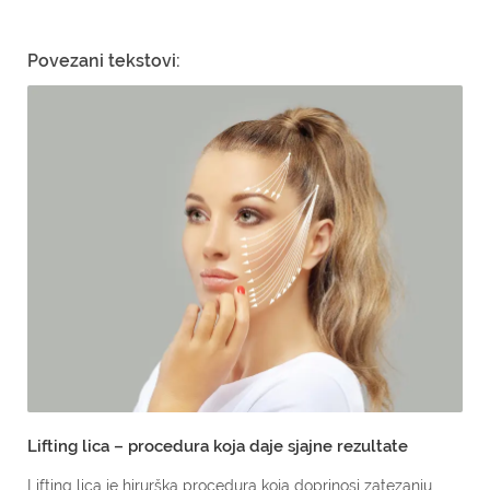
Povezani tekstovi:
Lifting lica – procedura koja daje sjajne rezultate
Lifting lica je hirurška procedura koja doprinosi zatezanju...