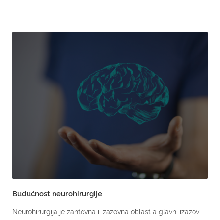
Budućnost neurohirurgije
Neurohirurgija je zahtevna i izazovna oblast a glavni izazov...