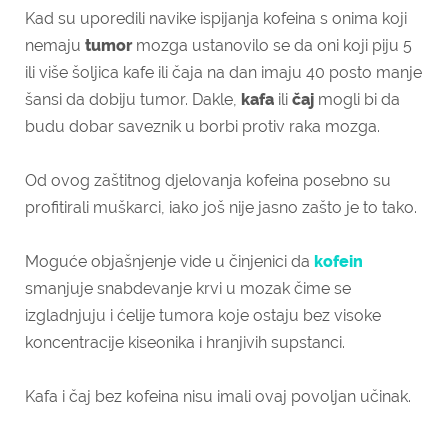
Kad su uporedili navike ispijanja kofeina s onima koji
nemaju
tumor
mozga ustanovilo se da oni koji piju 5
ili više šoljica kafe ili čaja na dan imaju 40 posto manje
šansi da dobiju tumor. Dakle,
kafa
ili
čaj
mogli bi da
budu dobar saveznik u borbi protiv raka mozga.
Od ovog zaštitnog djelovanja kofeina posebno su
profitirali muškarci, iako još nije jasno zašto je to tako.
Moguće objašnjenje vide u činjenici da
kofein
smanjuje snabdevanje krvi u mozak čime se
izgladnjuju i ćelije tumora koje ostaju bez visoke
koncentracije kiseonika i hranjivih supstanci.
Kafa i čaj bez kofeina nisu imali ovaj povoljan učinak.