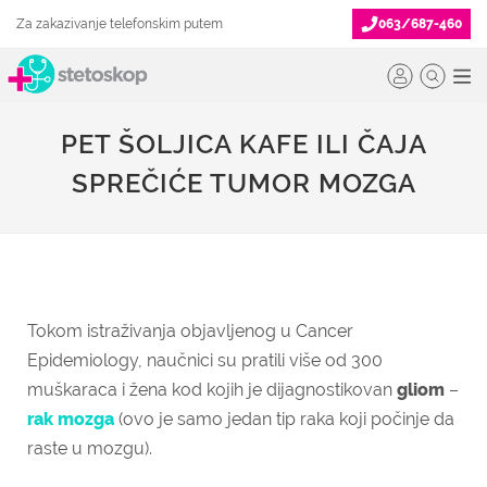
Za zakazivanje telefonskim putem
063/687-460
PET ŠOLJICA KAFE ILI ČAJA
SPREČIĆE TUMOR MOZGA
Tokom istraživanja objavljenog u Cancer
Epidemiology, naučnici su pratili više od 300
muškaraca i žena kod kojih je dijagnostikovan
gliom
–
rak mozga
(ovo je samo jedan tip raka koji počinje da
raste u mozgu).