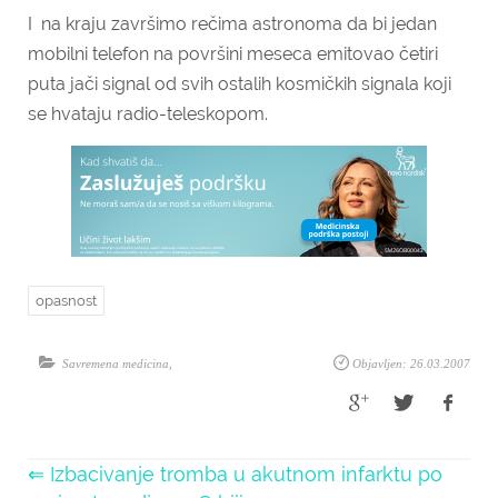
I na kraju završimo rečima astronoma da bi jedan
mobilni telefon na površini meseca emitovao četiri
puta jači signal od svih ostalih kosmičkih signala koji
se hvataju radio-teleskopom.
opasnost
Savremena medicina
,
Objavljen: 26.03.2007
⇐ Izbacivanje tromba u akutnom infarktu po