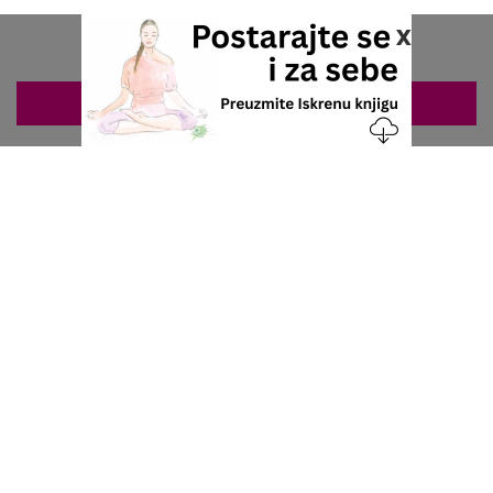
x
ZAKAZIVANJE 063/687-460
Nacionalni servis za zakazivanje
u privatnoj praksi.
+381 63 687 460
office@stetoskop.info
ZA PACIJENTE