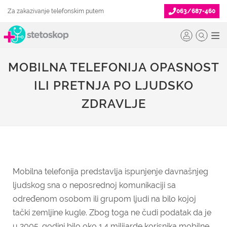
Za zakazivanje telefonskim putem
063/687-460
MOBILNA TELEFONIJA OPASNOST
ILI PRETNJA PO LJUDSKO
ZDRAVLJE
Mobilna telefonija predstavlja ispunjenje davnašnjeg
ljudskog sna o neposrednoj komunikaciji sa
određenom osobom ili grupom ljudi na bilo kojoj
tački zemljine kugle. Zbog toga ne čudi podatak da je
u 2005. godini bilo oko 1.4 milijarde korisnika mobilne