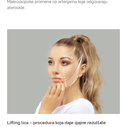
Makroskopske promene na arterijama koje odgovaraju
ateroskle...
Lifting lica – procedura koja daje sjajne rezultate