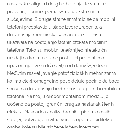
nastanak malignih i drugih oboljenja, te su mere
prevencije primenjivane samo u ekstremnim
slučajevima. S druge strane smatralo se da mobilni
telefoni predstavljaju slabe izvore zračenja, a
dosadašnja medicinska saznanja zaista i nisu
ukazivala na postojanje štetnih efekata mobilnih
telefona. Tako su mobilni telefoni jedini električni
uređaji na kojima čak ne postoji ni preventivno
upozorenje da se drže dalje od domašaja dece.
Međutim rasvetljavanje patofizioloških mehanizama
kojima elektromagnetno polje deluje počinje da baca
senku na dosadašnju bezbrižnost u upotrebi mobilnih
telefona. Naime, u eksperimentalnom modelu je
uočeno da postoji granični prag za nastanak štenih
efekata. Naknadna analiza brojnih epidemioloških
studija, potvrđuje znatno veće stope morbiditeta u
osoba koje su bile izložene jačem intenzitetu