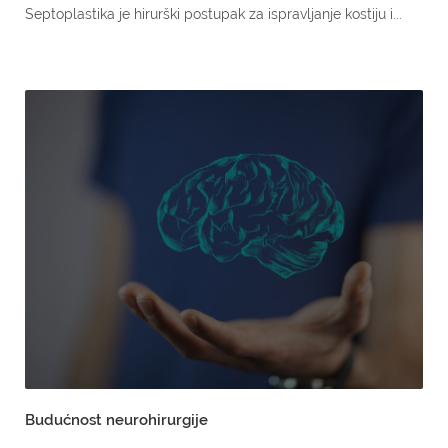
Septoplastika je hirurški postupak za ispravljanje kostiju i...
Budućnost neurohirurgije