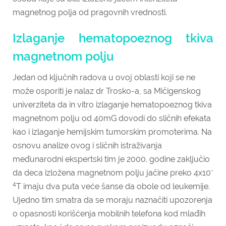
magnetnog polja od pragovnih vrednosti.
Izlaganje hematopoeznog tkiva
magnetnom polju
Jedan od ključnih radova u ovoj oblasti koji se ne
može osporiti je nalaz dr Trosko-a, sa Mičigenskog
univerziteta da in vitro izlaganje hematopoeznog tkiva
magnetnom polju od 40mG dovodi do sličnih efekata
kao i izlaganje hemijskim tumorskim promoterima. Na
osnovu analize ovog i sličnih istraživanja
međunarodni ekspertski tim je 2000. godine zaključio
-
da deca izložena magnetnom polju jačine preko 4x10
4
T imaju dva puta veće šanse da obole od leukemije.
Ujedno tim smatra da se moraju naznačiti upozorenja
o opasnosti korišćenja mobilnih telefona kod mlađih