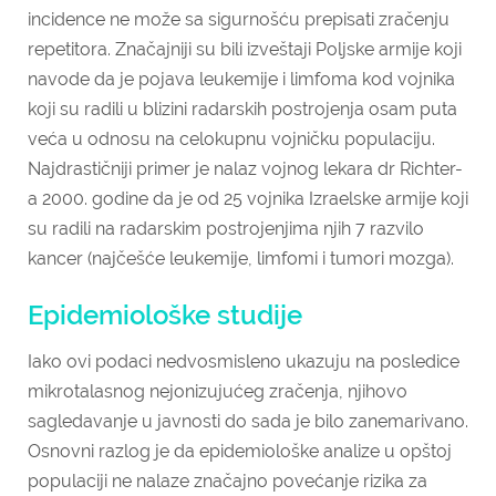
incidence ne može sa sigurnošću prepisati zračenju
repetitora. Značajniji su bili izveštaji Poljske armije koji
navode da je pojava leukemije i limfoma kod vojnika
koji su radili u blizini radarskih postrojenja osam puta
veća u odnosu na celokupnu vojničku populaciju.
Najdrastičniji primer je nalaz vojnog lekara dr Richter-
a 2000. godine da je od 25 vojnika Izraelske armije koji
su radili na radarskim postrojenjima njih 7 razvilo
kancer (najčešće leukemije, limfomi i tumori mozga).
Epidemiološke studije
Iako ovi podaci nedvosmisleno ukazuju na posledice
mikrotalasnog nejonizujućeg zračenja, njihovo
sagledavanje u javnosti do sada je bilo zanemarivano.
Osnovni razlog je da epidemiološke analize u opštoj
populaciji ne nalaze značajno povećanje rizika za