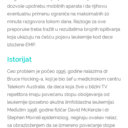
dozvole upotrebu mobilnih aparata i da njihovu
eventualnu primenu ograniče na maksimalnih 10
minuta razgovora tokom dana. Razloge za ove
preporuke treba tražiti u rezultatima brojnih ispitivanja
koja ukazuju na češću pojavu leukemije kod dece
izložene EMP.
Istorijat
Ceo problem je počeo 1995. godine nalazima dr
Bruce Hocking-a, koji je bio šef u medicinskom centru
Telekom Australia, da deca koja žive u blizini TV
repetitora imaju povećanu stopu oboljevanja od
leukemije (posebno akutna limfoblastna leukemija).
Međutim 1998. godine fizičar David McKenzie i dr
Stephen Morreli epidemiolog, negiraju ovakav nalaz,
sa obrazloženjem da se izmereno povećanje stope