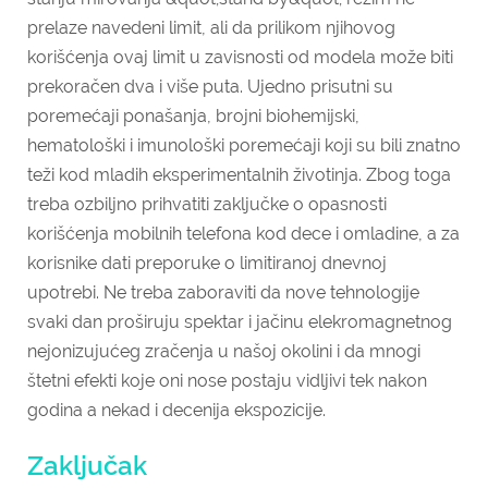
prelaze navedeni limit, ali da prilikom njihovog
korišćenja ovaj limit u zavisnosti od modela može biti
prekoračen dva i više puta. Ujedno prisutni su
poremećaji ponašanja, brojni biohemijski,
hematološki i imunološki poremećaji koji su bili znatno
teži kod mladih eksperimentalnih životinja. Zbog toga
treba ozbiljno prihvatiti zaključke o opasnosti
korišćenja mobilnih telefona kod dece i omladine, a za
korisnike dati preporuke o limitiranoj dnevnoj
upotrebi. Ne treba zaboraviti da nove tehnologije
svaki dan proširuju spektar i jačinu elekromagnetnog
nejonizujućeg zračenja u našoj okolini i da mnogi
štetni efekti koje oni nose postaju vidljivi tek nakon
godina a nekad i decenija ekspozicije.
Zaključak