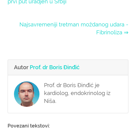
prvi put uradjen u Srbiji
Najsavremeniji tretman moždanog udara -
Fibrinoliza ⇒
Autor
Prof. dr Boris Đinđić
Prof. dr Boris Đinđić je
kardiolog, endokrinolog iz
Niša.
Povezani tekstovi: