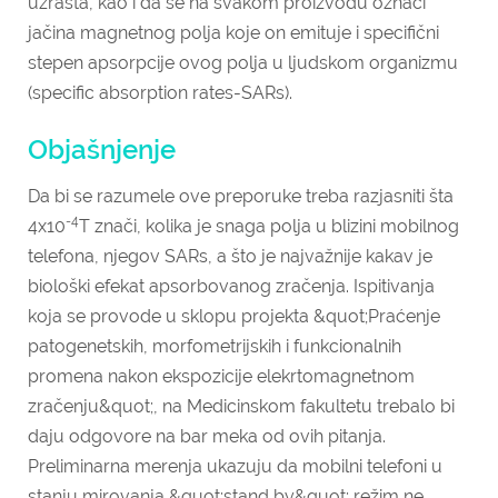
uzrasta, kao i da se na svakom proizvodu označi
jačina magnetnog polja koje on emituje i specifični
stepen apsorpcije ovog polja u ljudskom organizmu
(specific absorption rates-SARs).
Objašnjenje
Da bi se razumele ove preporuke treba razjasniti šta
-4
4x10
T znači, kolika je snaga polja u blizini mobilnog
telefona, njegov SARs, a što je najvažnije kakav je
biološki efekat apsorbovanog zračenja. Ispitivanja
koja se provode u sklopu projekta &quot;Praćenje
patogenetskih, morfometrijskih i funkcionalnih
promena nakon ekspozicije elekrtomagnetnom
zračenju&quot;, na Medicinskom fakultetu trebalo bi
daju odgovore na bar meka od ovih pitanja.
Preliminarna merenja ukazuju da mobilni telefoni u
stanju mirovanja &quot;stand by&quot; režim ne