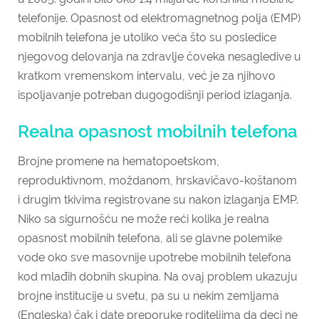
telefonije. Opasnost od elektromagnetnog polja (EMP)
mobilnih telefona je utoliko veća što su posledice
njegovog delovanja na zdravlje čoveka nesagledive u
kratkom vremenskom intervalu, već je za njihovo
ispoljavanje potreban dugogodišnji period izlaganja.
Realna opasnost mobilnih telefona
Brojne promene na hematopoetskom,
reproduktivnom, moždanom, hrskavičavo-koštanom
i drugim tkivima registrovane su nakon izlaganja EMP.
Niko sa sigurnošću ne može reći kolika je realna
opasnost mobilnih telefona, ali se glavne polemike
vode oko sve masovnije upotrebe mobilnih telefona
kod mlađih dobnih skupina. Na ovaj problem ukazuju
brojne institucije u svetu, pa su u nekim zemljama
(Engleska) čak i date preporuke roditeljima da deci ne