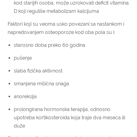
kod starijih osoba, može uzrokovati deficit vitamina
D koji reguliše metabolizam kalcijuma
Faktori koji su veoma usko povezani sa nastankom i
napredovanjem osteoporoze kod oba pola su i:
starosno doba preko 60 godina
pušenje
slaba fizička aktivnost
smanjena mišićna snaga
anoreksija
prolongirana hormonska terapija, odnosno
upotreba kortikosteroida koja traje dva meseca ili
duže