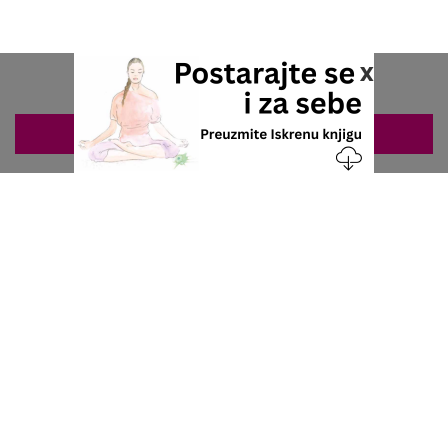
x
ZAKAZIVANJE 063/687-460
Nacionalni servis za zakazivanje
u privatnoj praksi.
+381 63 687 460
office@stetoskop.info