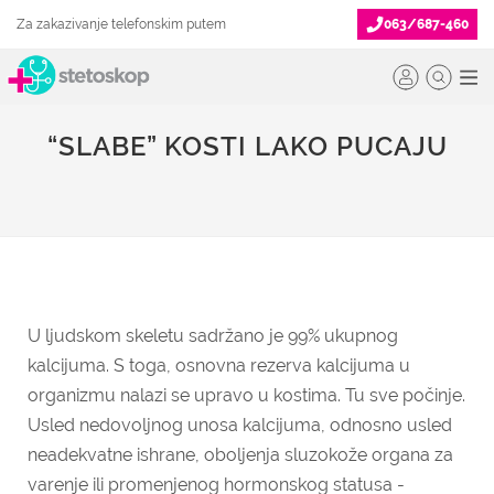
Za zakazivanje telefonskim putem
063/687-460
“SLABE” KOSTI LAKO PUCAJU
U ljudskom skeletu sadržano je 99% ukupnog
kalcijuma. S toga, osnovna rezerva kalcijuma u
organizmu nalazi se upravo u kostima. Tu sve počinje.
Usled nedovoljnog unosa kalcijuma, odnosno usled
neadekvatne ishrane, oboljenja sluzokože organa za
varenje ili promenjenog hormonskog statusa -