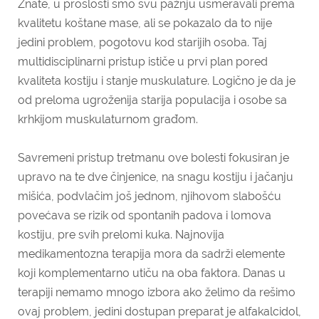
Znate, u prošlosti smo svu pažnju usmeravali prema
kvalitetu koštane mase, ali se pokazalo da to nije
jedini problem, pogotovu kod starijih osoba. Taj
multidisciplinarni pristup ističe u prvi plan pored
kvaliteta kostiju i stanje muskulature. Logično je da je
od preloma ugroženija starija populacija i osobe sa
krhkijom muskulaturnom građom.
Savremeni pristup tretmanu ove bolesti fokusiran je
upravo na te dve činjenice, na snagu kostiju i jačanju
mišića, podvlačim još jednom, njihovom slabošću
povećava se rizik od spontanih padova i lomova
kostiju, pre svih prelomi kuka. Najnovija
medikamentozna terapija mora da sadrži elemente
koji komplementarno utiču na oba faktora. Danas u
terapiji nemamo mnogo izbora ako želimo da rešimo
ovaj problem, jedini dostupan preparat je alfakalcidol,