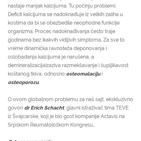
nastaje manjak kalcijuma. Tu počinju problemi.
Deficit kalcijuma se nadoknađuje iz velikih zaliha u
kostima da bi se obezbedile neophodne funkcije
organizma. Proces nadoknađivanja često traje
godinama bez ikakvih vidljivih simptoma. Za sve to
vreme dinamička ravnoteža deponovanja i
oslobadanja kalcijuma je narušena, a
demineralizacijaizaziva razmekšavanje i šupljikavost
koštanog tkiva, odnosno
osteomalaciju
i
osteoporozu
.
O ovom globalnom problemu za naš sajt, ekskluzivno
govori
dr Erich Schacht
, glavni istraživač tima TEVE
iz Švajcarske, koji je bio gost kompanije Actavis na
Srpskom Reumatološkom Kongresu..