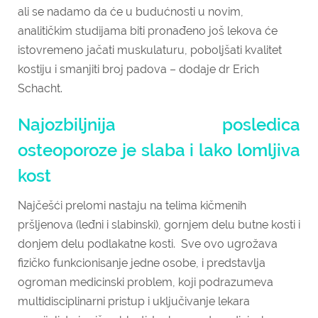
ali se nadamo da će u budućnosti u novim,
analitičkim studijama biti pronađeno još lekova će
istovremeno jačati muskulaturu, poboljšati kvalitet
kostiju i smanjiti broj padova – dodaje dr Erich
Schacht.
Najozbiljnija posledica
osteoporoze je slaba i lako lomljiva
kost
Najčešći prelomi nastaju na telima kičmenih
pršljenova (leđni i slabinski), gornjem delu butne kosti i
donjem delu podlakatne kosti. Sve ovo ugrožava
fizičko funkcionisanje jedne osobe, i predstavlja
ogroman medicinski problem, koji podrazumeva
multidisciplinarni pristup i uključivanje lekara