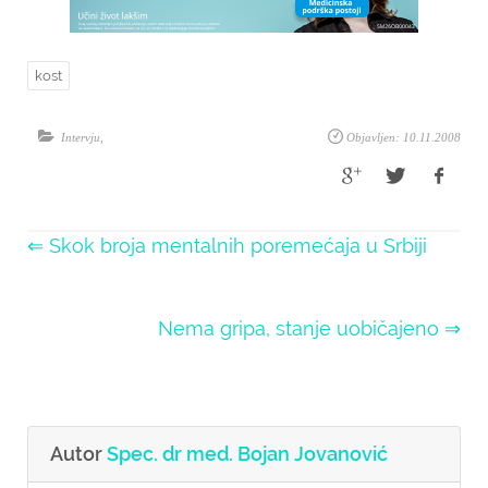
kost
Intervju
,
Objavljen: 10.11.2008
⇐ Skok broja mentalnih poremećaja u Srbiji
Nema gripa, stanje uobičajeno ⇒
Autor
Spec. dr med. Bojan Jovanović