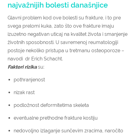
najvažnijih bolesti današnjice
Glavni problem kod ove bolesti su frakture, i to pre
svega prelomi kuka, zato što ove frakture imaju
izuzetno negativan uticaj na kvalitet života i smanjenje
životnih sposobnosti. U savremenoj reumatologiji
postoje nekoliko pristupa u tretmanu osteoporoze –
navodi dr Erich Schacht.
Faktori rizika
su:
pothranjenost
nizak rast
podložnost deformitetima skeleta
eventualne prethodne frakture kostiju
nedovoljno izlaganje sunčevim zracima, naročito