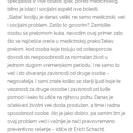
specijalista iz više oblasti. Ipak, pored medicinskog,
bitno je istaći i socijalni aspekt ove bolesti.
„Slabe“ kostiju je danas veliki, ne samo medicinski, već
i socijalni problem. Zašto to govorim? Zamislite
osobu sa prelomom kuka, navodim ovaj primer zato
što se najčešće sreće u medicinskoj praksi.Takav
prelom, kod osoba koje boluju od osteoporoze,
dovodi do nesposobnosti za normalan život u
jednom dugom vremenskom periodu, i ne samo to
već i do stvaranja zavisnosti od druge osobe –
negovatelja. I sami znate koliko se stariji ljudi boje te
vezanosti za druge oosobe i zavisnosti od tuđe
pomoći i kako to utiče na njihovu psihu. Danas je
očekivani životni vek dosta produžen, a time i radna
sposobnost osobe, što je jako dobro, pa samim tim je
ovaj problem veći i važnije je naći pravovremeno
preventivno rešenje – ističe dr Erich Schacht.