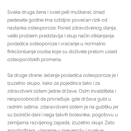
Svaka druga žena i svaki peti muškarac iznad
pedesete godine ima ozbiljno povećan rizik od
nastanka osteoporoze. Pored zdravstvenog stanja,
veliki problem predstavlja i skup način otklanjanja
posledica osteoporoze i vraćanje u normalno
finkcionisanje osoba koje su doživele prelom usled
osteoporotskih promena.
Sa druge strane, lečenje posledica osteoporoze je i
izuzetno skupo, kako za pojedinca tako i za
zdravstveni sistem jedne države. Osim invaliditeta i
nesposobnosti da privređuje, gde država gubi u
radnim satima, zdaravstveni sistem je na gubitku jer
su bolnički dani i nega takvih bolesnika, pogotovu u
zemljama razvijenog zapada, izuzetno skupi. Zato
apostrofiram, ulaganje u prevenciju i ovakve