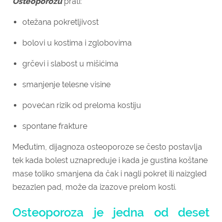
Osteoporozu
prati:
otežana pokretljivost
bolovi u kostima i zglobovima
grčevi i slabost u mišićima
smanjenje telesne visine
povećan rizik od preloma kostiju
spontane frakture
Međutim, dijagnoza osteoporoze se često postavlja
tek kada bolest uznapreduje i kada je gustina koštane
mase toliko smanjena da čak i nagli pokret ili naizgled
bezazlen pad, može da izazove prelom kosti.
Osteoporoza je jedna od deset