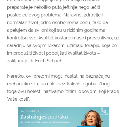
preparate je nekoliko puta jeftinije nego lečiti
posledice ovog problema. Naravno, zdravlje i
normalan život jedne osobe nema cenu, tako da
apelujem da svi oni koji su u rizičnim godinama
kontrolišu svoj kvalitet koštane mase i preventivno, uz
saradnju sa svojim lekarem, uzimaju terapiju koja će
im produžiti život i poboljšati kvalitet života –
zaključuje dr Erich Schacht.
Neretko, ovi prelomi mogu nastati na beznačajnu
mehaničku silu, pa čak i bez ikakvih tegoba. Zbog
toga ovu bolest i nazivamo "tihim lopovom, koji krade
Vaše kosti".