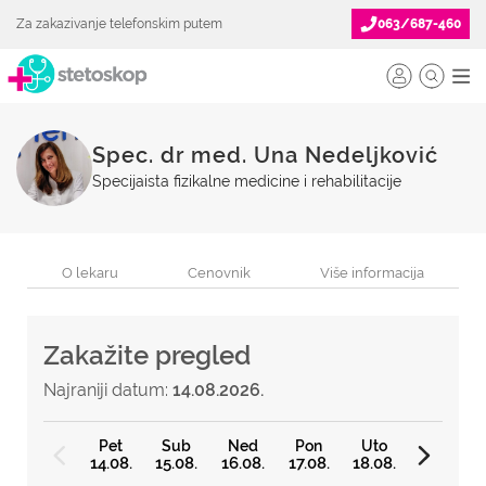
Za zakazivanje telefonskim putem
063/687-460
Spec. dr med. Una Nedeljković
Specijaista fizikalne medicine i rehabilitacije
O lekaru
Cenovnik
Više informacija
Zakažite pregled
Najraniji datum:
14.08.2026.
Pet
Sub
Ned
Pon
Uto
14.08.
15.08.
16.08.
17.08.
18.08.