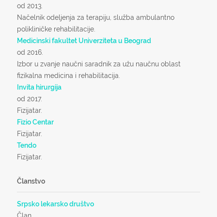
od 2013.
Načelnik odeljenja za terapiju, služba ambulantno
polikliničke rehabilitacije.
Medicinski fakultet Univerziteta u Beograd
od 2016.
Izbor u zvanje naučni saradnik za užu naučnu oblast
fizikalna medicina i rehabilitacija.
Invita hirurgija
od 2017.
Fizijatar.
Fizio Centar
Fizijatar.
Tendo
Fizijatar.
Članstvo
Srpsko lekarsko društvo
Član.