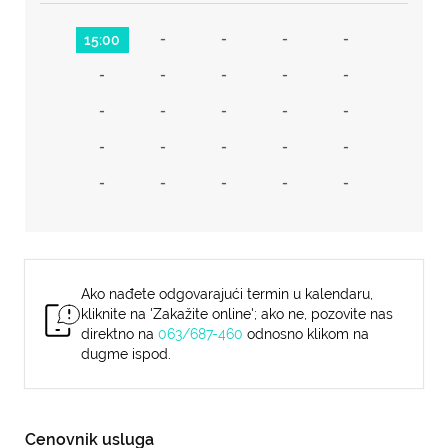
-
-
-
-
15:00
-
-
-
-
-
-
-
-
-
-
-
-
-
-
-
-
-
-
-
-
Ako nađete odgovarajući termin u kalendaru,
kliknite na 'Zakažite online'; ako ne, pozovite nas
direktno na
063/687-460
odnosno klikom na
dugme ispod.
Cenovnik usluga