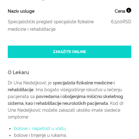
Naziv usluge
Cena
Specijalistički pregled specijaliste fizikalne
6,500
RSD
medicine i rehabilitacije
ZAKAŽITE ONLINE
O Lekaru
Dr Una Nedeljković je
specijalista fizikalne medicine i
rehabilitacije
. Ima bogato višegodišnje iskustvo u lečenju
pacijenata sa
povredama i oboljenjima mišićno skeletnog
sistema, kao i rehabilitacije neuroloških pacijenata.
Kod dr
Une Nedeljković možete zakazati ukoliko imate sledeće
simptome:
bolove i napetost u vratu,
bolove i trnjenje u rukama,