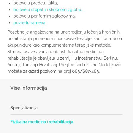
bolove u predelu lakta,
bolove u stopalu i skočnom zglobu,
bolove u perifernim zglobovima,
povredu ramena.
Posebno je angažovana na unapredjenju lečenja hroničnih
bolnih stanja primenom shockwave terapije, kao i primenom
akupunkture kao komplementarne terapijske metode.
Stručna usavršavanja u oblasti fizikalne medicine i
rehabilitacije je obavljala u zemlji i u inostranstvu, Berlinu,
Austriji, Turskoj i Hrvatskoj. Pregled kod dr Une Nedeljković
možete zakazati pozivom na broj
063/687-463.
Više informacija
Specijalizacija
Fizikalna medicina i rehabilitacija