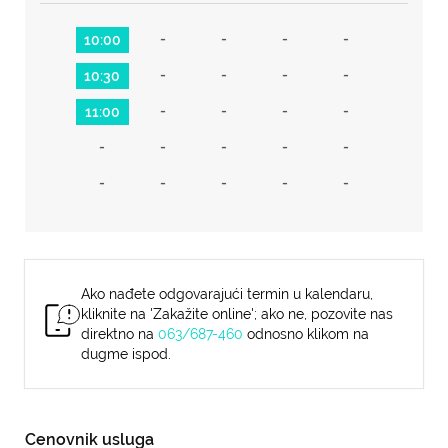
-
-
-
-
10:00
-
-
-
-
10:30
-
-
-
-
11:00
-
-
-
-
-
-
-
-
-
-
Ako nađete odgovarajući termin u kalendaru,
kliknite na 'Zakažite online'; ako ne, pozovite nas
direktno na
063/687-460
odnosno klikom na
dugme ispod.
Cenovnik usluga