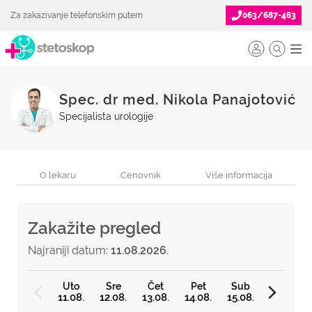
Za zakazivanje telefonskim putem
063/687-463
Spec. dr med. Nikola Panajotović
Specijalista urologije
O lekaru
Cenovnik
Više informacija
Zakažite pregled
Najraniji datum:
11.08.2026.
Uto
Sre
Čet
Pet
Sub
11.08.
12.08.
13.08.
14.08.
15.08.