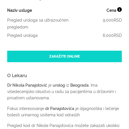
Naziv usluge
Cena
Pregled urologa sa ultrazvučnim
9,000
RSD
pregledom
Pregled urologa
6,000
RSD
ZAKAŽITE ONLINE
O Lekaru
Dr Nikola Panajotović
je
urolog
iz
Beograda
. Ima
višedecenijsko iskustvo u radu sa pacijentima u državnim i
privatnim ustanovama.
Fokus interesovanje
dr Panajotovića
je dijagnostika i lečenje
bolesti urinarnog sisitema kod odraslih.
Pregled kod dr Nikole Panajotovića možete zakazati ukoliko: