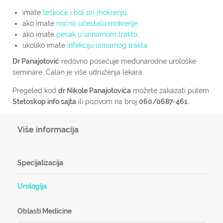
imate
teškoće i bol pri mokrenju,
ako imate
noćno učestalo mokrenje,
ako imate
pesak u urinarnom traktu,
ukoliko imate
infekciju urinarnog trakta.
Dr Panajotović
redovno posećuje međunarodne urološke
seminare. Čalan je više udruženja lekara.
Pregeled kod
dr Nikole Panajotovića
možete zakazati putem
Stetoskop.info sajta
ili pozivom na broj
060/0687-461.
Više informacija
Specijalizacija
Urologija
Oblasti Medicine