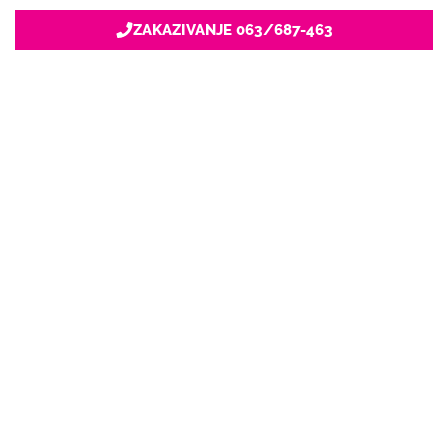
ZAKAZIVANJE 063/687-463
Nacionalni servis za zakazivanje
u privatnoj praksi.
+381 63 687 460
office@stetoskop.info
ZA PACIJENTE
Doktori
Ordinacije