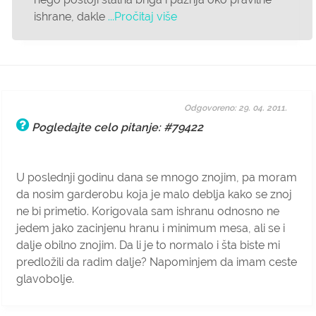
ishrane, dakle
...Pročitaj više
Odgovoreno: 29. 04. 2011.
Pogledajte celo pitanje: #79422
U poslednji godinu dana se mnogo znojim, pa moram
da nosim garderobu koja je malo deblja kako se znoj
ne bi primetio. Korigovala sam ishranu odnosno ne
jedem jako zacinjenu hranu i minimum mesa, ali se i
dalje obilno znojim. Da li je to normalo i šta biste mi
predložili da radim dalje? Napominjem da imam ceste
glavobolje.