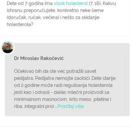
Dete od 7 godina ima
visok holesterol
(7. 16). Kakvu
ishranu preporučujete, konkretno neke šeme
(doručak, ručak, večera) i nešto za skidanje
holesterola?
Dr Miroslav Rakočević
Očekivao bih da ste već potražili savet
pedijatra. Pedijatra nemojte zaobići. Dete starije
od 2 godine može radi regulisanja holesterola
jesti kao i odrasli - dakle: mlečni proizvodi sa
minimalnom masnoćom, krto meso, piletina i
riba, integralni proi
...Pročitaj više