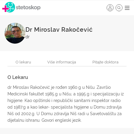
Dr Miroslav Rakočević
dr
O lekaru
Više informacija
Pitajte doktora
O Lekaru
dr Miroslav Rakočević je rođen 1960.g u Nišu. Završio
Medicinski fakultet 1985.g u Nišu, a 1995.g i specijalizaciju iz
higijene. Kao opštinski i republički sanitarni inspektor radio
od 1987.g a kao lekar- specijalista higijene u Domu zdravlja
Niš od 2002.g. U Domu zdravlja Niš radi u Savetovalištu za
dijetalnu ishranu. Govori engleski jezik.