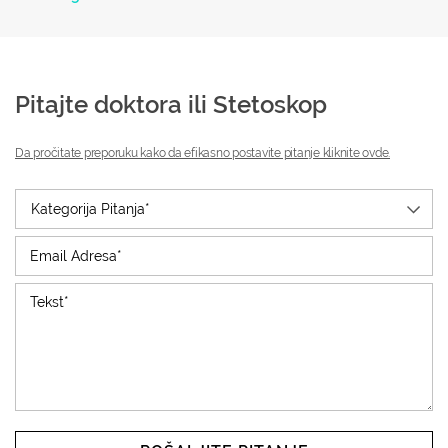
Pitajte doktora ili Stetoskop
Da pročitate preporuku kako da efikasno postavite pitanje kliknite ovde.