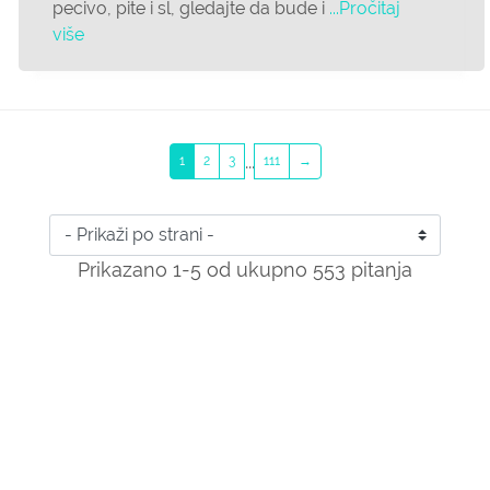
pecivo, pite i sl, gledajte da bude i
...Pročitaj
više
...
1
2
3
111
→
Prikazano 1-5 od ukupno 553 pitanja