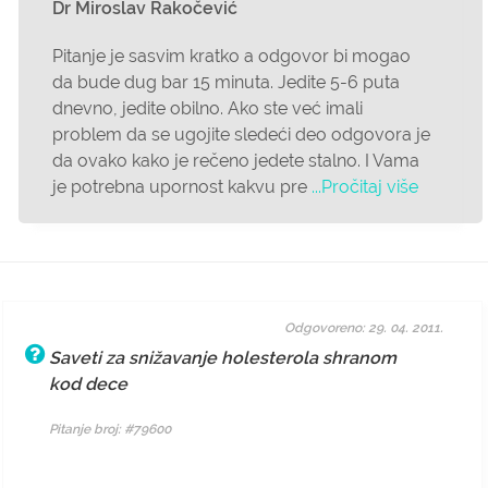
Dr Miroslav Rakočević
Pitanje je sasvim kratko a odgovor bi mogao
da bude dug bar 15 minuta. Jedite 5-6 puta
dnevno, jedite obilno. Ako ste već imali
problem da se ugojite sledeći deo odgovora je
da ovako kako je rečeno jedete stalno. I Vama
je potrebna upornost kakvu pre
...Pročitaj više
Odgovoreno: 29. 04. 2011.
Saveti za snižavanje holesterola shranom
kod dece
Pitanje broj: #79600