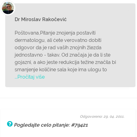
Dr Miroslav Rakočević
Poštovana,Pitanje znojenja postaviti
dermatologu, ali ćete verovatno dobiti
odgovor da je rad vaših znojnih žlezda
jednostavno - takav. Od značaja je da li ste
gojazni, a ako jeste redukcija težine značila bi
smanjenje količine sala koje ima ulogu to
...Pročitaj više
Odgovoreno: 29. 04. 2011.
Pogledajte celo pitanje: #79421