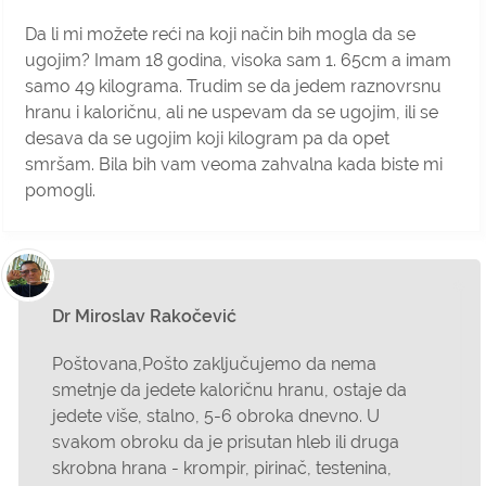
Da li mi možete reći na koji način bih mogla da se
ugojim? Imam 18 godina, visoka sam 1. 65cm a imam
samo 49 kilograma. Trudim se da jedem raznovrsnu
hranu i kaloričnu, ali ne uspevam da se ugojim, ili se
desava da se ugojim koji kilogram pa da opet
smršam. Bila bih vam veoma zahvalna kada biste mi
pomogli.
Dr Miroslav Rakočević
Poštovana,Pošto zaključujemo da nema
smetnje da jedete kaloričnu hranu, ostaje da
jedete više, stalno, 5-6 obroka dnevno. U
svakom obroku da je prisutan hleb ili druga
skrobna hrana - krompir, pirinač, testenina,