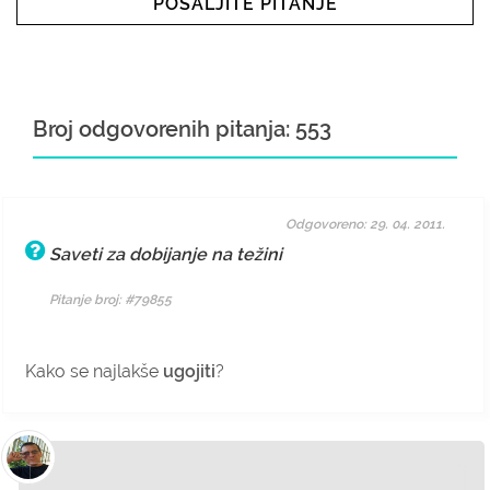
POŠALJITE PITANJE
Broj odgovorenih pitanja: 553
Odgovoreno: 29. 04. 2011.
Saveti za dobijanje na težini
Pitanje broj: #79855
Kako se najlakše
ugojiti
?