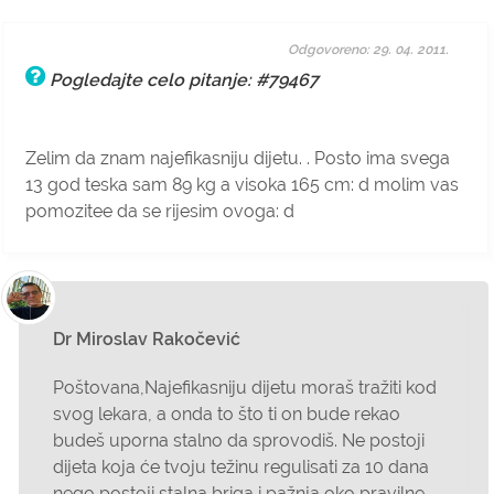
Odgovoreno: 29. 04. 2011.
Pogledajte celo pitanje: #79467
Zelim da znam najefikasniju dijetu. . Posto ima svega
13 god teska sam 89 kg a visoka 165 cm: d molim vas
pomozitee da se rijesim ovoga: d
Dr Miroslav Rakočević
Poštovana,Najefikasniju dijetu moraš tražiti kod
svog lekara, a onda to što ti on bude rekao
budeš uporna stalno da sprovodiš. Ne postoji
dijeta koja će tvoju težinu regulisati za 10 dana
nego postoji stalna briga i pažnja oko pravilne