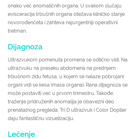
onako već anomaličnih organa. U svakom slučaju
evisceracija trbušnih organa otežava kliničko stanje
novorođenčeta i zahteva najurgentniji operativni
tretman.
Dijagnoza
Ultrazvukom pomenuta promena se odlično vidi. Na
ultrazvuku na preseku abdomena na prednjem
trbušnom zidu fetusa, u kojem se nalaze pobrojani
organi vidi se kesa (masa organa). Rana dijagnoza se
može postaviti već u prvom trimestru. Takođe,
traženje pridruženih anomalija je obavezni deo
prenatalnog pregleda. Tri D ultrazvuk i Color Dopller
daju fantastičnu vizuelizaciju.
Lečenje