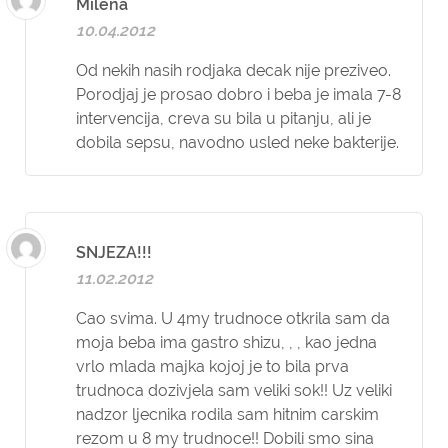
Milena
10.04.2012
Od nekih nasih rodjaka decak nije preziveo.
Porodjaj je prosao dobro i beba je imala 7-8
intervencija, creva su bila u pitanju, ali je
dobila sepsu, navodno usled neke bakterije.
SNJEZA!!!
11.02.2012
Cao svima. U 4my trudnoce otkrila sam da
moja beba ima gastro shizu, , , kao jedna
vrlo mlada majka kojoj je to bila prva
trudnoca dozivjela sam veliki sok!! Uz veliki
nadzor ljecnika rodila sam hitnim carskim
rezom u 8 my trudnoce!! Dobili smo sina