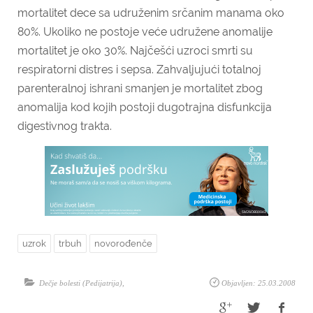
mortalitet dece sa udruženim srčanim manama oko
80%. Ukoliko ne postoje veće udružene anomalije
mortalitet je oko 30%. Najčešći uzroci smrti su
respiratorni distres i sepsa. Zahvaljujući totalnoj
parenteralnoj ishrani smanjen je mortalitet zbog
anomalija kod kojih postoji dugotrajna disfunkcija
digestivnog trakta.
uzrok
trbuh
novorođenče
Dečje bolesti (Pedijatrija)
,
Objavljen: 25.03.2008