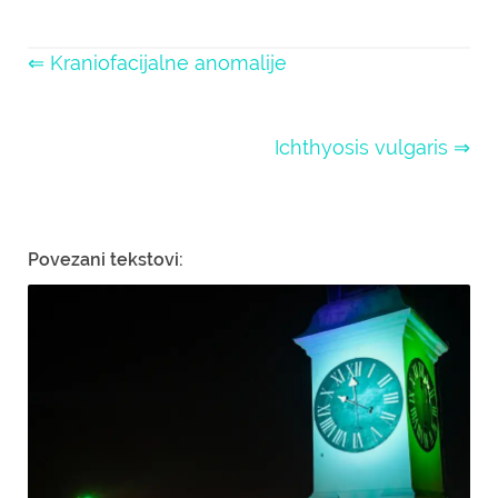
⇐ Kraniofacijalne anomalije
Ichthyosis vulgaris ⇒
Povezani tekstovi: