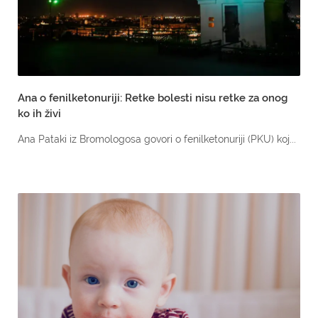
Ana o fenilketonuriji: Retke bolesti nisu retke za onog
ko ih živi
Ana Pataki iz Bromologosa govori o fenilketonuriji (PKU) koj...