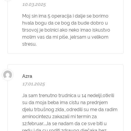
10.03.2025
Moj sin ima 5 operacija i dalje se borimo
hvala bogu da ce bog da bude dobro u
tirsovoj je bolnici ako neko imao iskustvo
molim vas da mi piše, jelrsam u velikom
stresu.
Azra
17.01.2025
Ja sam trenutno trudnica u 14 nedelji,otkrili
su da moja beba ima cistu na prednjem
djelu trbušnog zida,,odredili su me da radim
aminocintezu zakazali mi termin za
12.februar...Ja se nadam da ce sve biti u
redu i da cu roditi zdravog dječaka bez