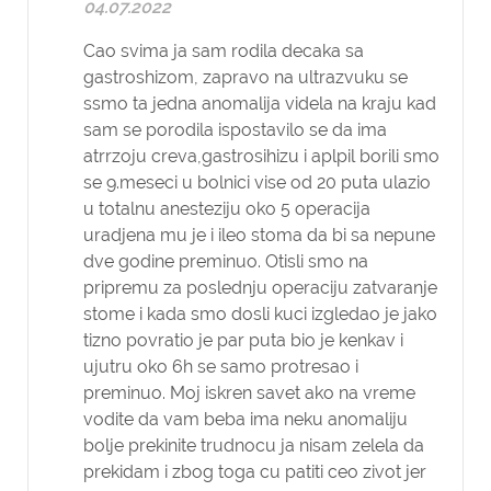
04.07.2022
Cao svima ja sam rodila decaka sa
gastroshizom, zapravo na ultrazvuku se
ssmo ta jedna anomalija videla na kraju kad
sam se porodila ispostavilo se da ima
atrrzoju creva,gastrosihizu i aplpil borili smo
se 9.meseci u bolnici vise od 20 puta ulazio
u totalnu anesteziju oko 5 operacija
uradjena mu je i ileo stoma da bi sa nepune
dve godine preminuo. Otisli smo na
pripremu za poslednju operaciju zatvaranje
stome i kada smo dosli kuci izgledao je jako
tizno povratio je par puta bio je kenkav i
ujutru oko 6h se samo protresao i
preminuo. Moj iskren savet ako na vreme
vodite da vam beba ima neku anomaliju
bolje prekinite trudnocu ja nisam zelela da
prekidam i zbog toga cu patiti ceo zivot jer