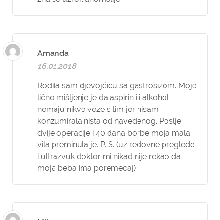
Amanda
16.01.2018
Rodila sam djevojčicu sa gastrosizom. Moje
lično mišljenje je da aspirin ili alkohol
nemaju nikve veze s tim jer nisam
konzumirala nista od navedenog. Poslje
dvije operacije i 40 dana borbe moja mala
vila preminula je. P. S. (uz redovne preglede
i ultrazvuk doktor mi nikad nije rekao da
moja beba ima poremecaj)