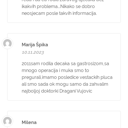
ikakvih problema...Nikako se dobro
neosjecam posle takvih informacija.
Marija Špika
10.11.2023
2011sam rodila decaka sa gastrosizom,sa
mnogo operacija i muka smo to
pregurali,imamo posledice vestackih pluca
ali smo sada ok mogu samo da zahvalim
najboljoj doktorki Dragani Vujovic
Milena