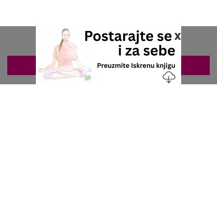
x
ZAKAZIVANJE 063/687-460
Nacionalni servis za zakazivanje
u privatnoj praksi.
+381 63 687 460
office@stetoskop.info