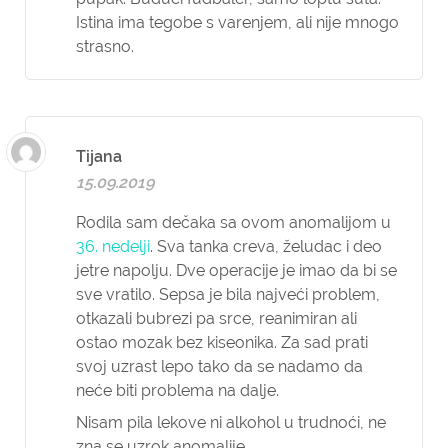
Istina ima tegobe s varenjem, ali nije mnogo
strasno.
Tijana
15.09.2019
Rodila sam dečaka sa ovom anomalijom u
36. nedelji
. Sva tanka creva, želudac i deo
jetre napolju. Dve operacije je imao da bi se
sve vratilo. Sepsa je bila najveći problem,
otkazali bubrezi pa srce, reanimiran ali
ostao mozak bez kiseonika. Za sad prati
svoj uzrast lepo tako da se nadamo da
neće biti problema na dalje.
Nisam pila lekove ni alkohol u trudnoći, ne
zna se uzrok anomalije.