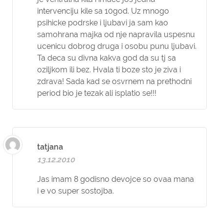
intervenciju kile sa 10god. Uz mnogo
psihicke podrske i ljubavi ja sam kao
samohrana majka od nje napravila uspesnu
ucenicu dobrog druga i osobu punu ljubavi.
Ta deca su divna kakva god da su tj sa
oziljkom ili bez. Hvala ti boze sto je ziva i
zdrava! Sada kad se osvrnem na prethodni
period bio je tezak ali isplatio se!!!
tatjana
13.12.2010
Jas imam 8 godisno devojce so ovaa mana
i e vo super sostojba.