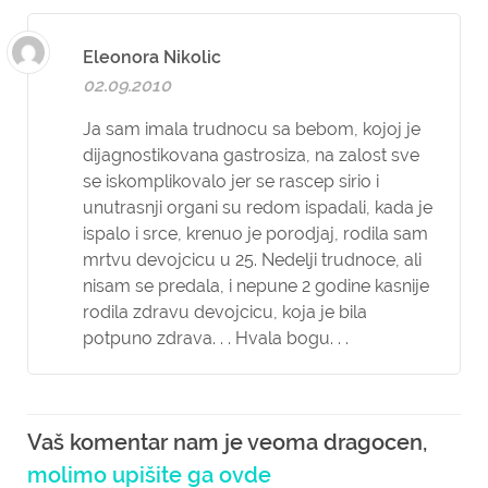
Eleonora Nikolic
02.09.2010
Ja sam imala trudnocu sa bebom, kojoj je
dijagnostikovana gastrosiza, na zalost sve
se iskomplikovalo jer se rascep sirio i
unutrasnji organi su redom ispadali, kada je
ispalo i srce, krenuo je porodjaj, rodila sam
mrtvu devojcicu u 25. Nedelji trudnoce, ali
nisam se predala, i nepune 2 godine kasnije
rodila zdravu devojcicu, koja je bila
potpuno zdrava. . . Hvala bogu. . .
Vaš komentar nam je veoma dragocen,
molimo upišite ga ovde