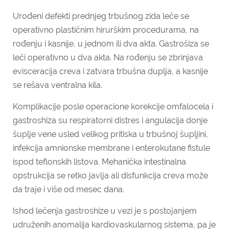
Urođeni defekti prednjeg trbušnog zida leče se
operativno plastičnim hirurškim procedurama, na
rođenju i kasnije, u jednom ili dva akta. Gastrošiza se
leči operativno u dva akta. Na rođenju se zbrinjava
evisceracija creva i zatvara trbušna duplja, a kasnije
se rešava ventralna kila.
Komplikacije posle operacione korekcije omfalocela i
gastroshiza su respiratorni distres i angulacija donje
šuplje vene usled velikog pritiska u trbušnoj šupljini,
infekcija amnionske membrane i enterokutane fistule
ispod teflonskih listova. Mehanička intestinalna
opstrukcija se retko javlja ali disfunkcija creva može
da traje i više od mesec dana.
Ishod lečenja gastroshize u vezi je s postojanjem
udruženih anomalija kardiovaskularnog sistema, pa je