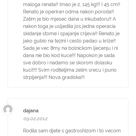
maloga renata!! Imao je 2, 145 kg!!! I 45 cm!!
Renato je operiran odma nakon poroda!!
Zatim je bio mjesec dana u inkubatoru!! A
nakon toga je usljedila jos jedna operacia
skidanje stome i spajanje crijeva!! Renato je
jako gubio na tezini i cesto padao u krize!!
Sada je vec 8my na bolnickom ljecenju i ni
dana nie bio kod kuce!!! Napokon je sada
sve dobro i nadamo se skorom dolasku
kuci!!!! Svim roditeljima zelim srecu i puno
strpljenja!!! Nova gradiska!!!
dajana
09.02.2012
Rodila sam djete s gastroshizom i to vecom