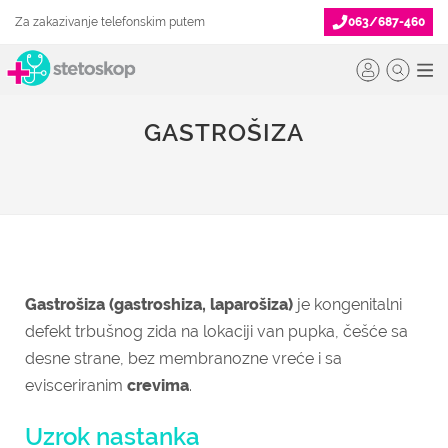
Za zakazivanje telefonskim putem
063/687-460
GASTROŠIZA
Gastrošiza (gastroshiza, laparošiza)
je kongenitalni
defekt trbušnog zida na lokaciji van pupka, češće sa
desne strane, bez membranozne vreće i sa
evisceriranim
crevima
.
Uzrok nastanka