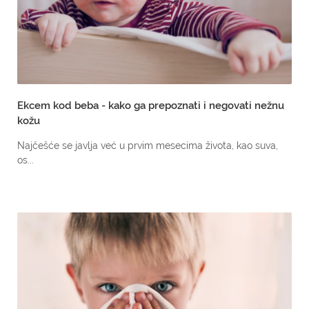
Ekcem kod beba - kako ga prepoznati i negovati nežnu
kožu
Najčešće se javlja već u prvim mesecima života, kao suva,
os...