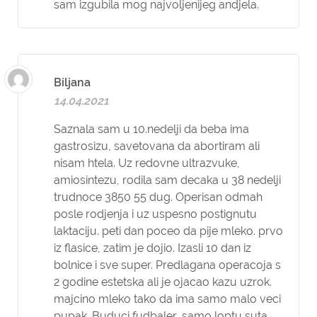
sam izgubila mog najvoljenijeg andjela.
Biljana
14.04.2021
Saznala sam u 10.nedelji da beba ima
gastrosizu, savetovana da abortiram ali
nisam htela. Uz redovne ultrazvuke,
amiosintezu, rodila sam decaka u 38 nedelji
trudnoce 3850 55 dug. Operisan odmah
posle rodjenja i uz uspesno postignutu
laktaciju. peti dan poceo da pije mleko. prvo
iz flasice, zatim je dojio. Izasli 10 dan iz
bolnice i sve super. Predlagana operacoja s
2 godine estetska ali je ojacao kazu uzrok.
majcino mleko tako da ima samo malo veci
pupak. Buduci fudbaler, samo loptu suta.