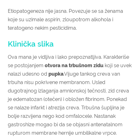
Etiopatogeneza nije jasna. Povezuje se sa ženama
koje su uzimale aspirin, zloupotrom alkohola i
teratogeno nekim pesticidima.
Klinička slika
Ova mana je vidljiva i lako prepoznatljiva. Karakteriše
se postojanjem
otvora na trbušnom zidu
koji se uvek
nalazi udesno od
pupka
.Vijuge tankog creva van
trbuha nisu pokrivene membranom. Usled
dugotrajnog izlaganja amnionskoj tečnosti, zid creva
je edematozan (otečen) i obložen fibrinom. Ponekad
se nalaze infarkt i atrezija creva. Trbušna šupljina je
bolje razvijena nego kod omfalocele. Nastanak
gastroshize mogao bi da se objasni antenatalnom
rupturom membrane hernije umbilikalne vrpce.