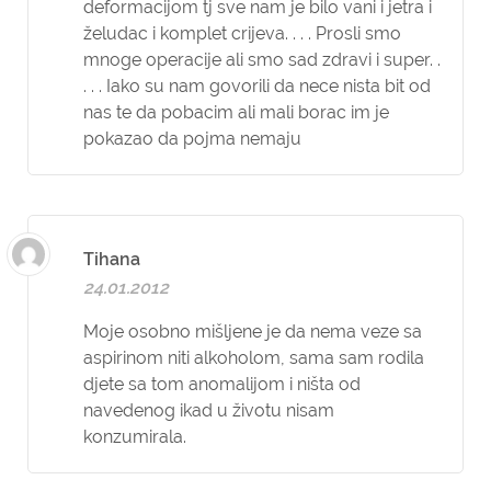
deformacijom tj sve nam je bilo vani i jetra i
želudac i komplet crijeva. . . . Prosli smo
mnoge operacije ali smo sad zdravi i super. .
. . . Iako su nam govorili da nece nista bit od
nas te da pobacim ali mali borac im je
pokazao da pojma nemaju
Tihana
24.01.2012
Moje osobno mišljene je da nema veze sa
aspirinom niti alkoholom, sama sam rodila
djete sa tom anomalijom i ništa od
navedenog ikad u životu nisam
konzumirala.