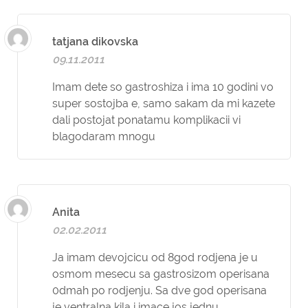
tatjana dikovska
09.11.2011
Imam dete so gastroshiza i ima 10 godini vo
super sostojba e, samo sakam da mi kazete
dali postojat ponatamu komplikacii vi
blagodaram mnogu
Anita
02.02.2011
Ja imam devojcicu od 8god rodjena je u
osmom mesecu sa gastrosizom operisana
0dmah po rodjenju. Sa dve god operisana
je ventralna kila i imace jos jednu