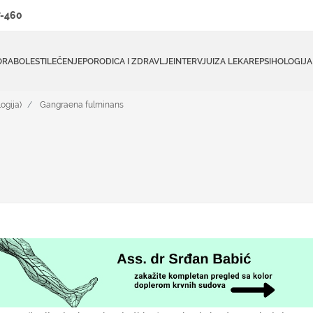
-460
ORA
BOLESTI
LEČENJE
PORODICA I ZDRAVLJE
INTERVJUI
ZA LEKARE
PSIHOLOGIJA
ogija)
Gangraena fulminans