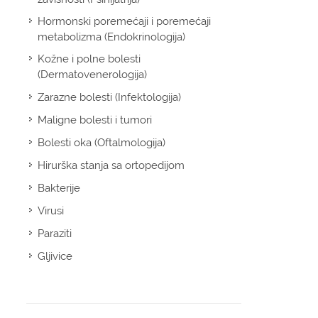
Hormonski poremećaji i poremećaji
metabolizma (Endokrinologija)
Kožne i polne bolesti
(Dermatovenerologija)
Zarazne bolesti (Infektologija)
Maligne bolesti i tumori
Bolesti oka (Oftalmologija)
Hirurška stanja sa ortopedijom
Bakterije
Virusi
Paraziti
Gljivice