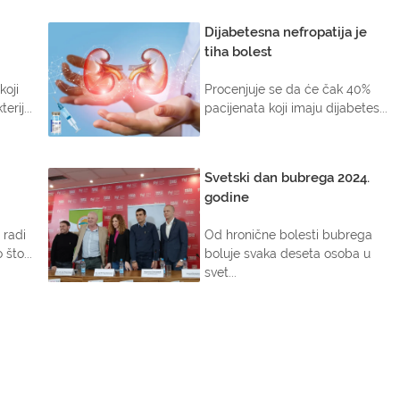
Dijabetesna nefropatija je
tiha bolest
koji
Procenjuje se da će čak 40%
rij...
pacijenata koji imaju dijabetes...
Svetski dan bubrega 2024.
godine
 radi
Od hronične bolesti bubrega
što...
boluje svaka deseta osoba u
svet...