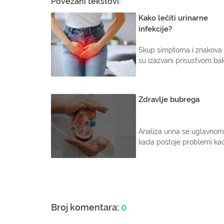
Povezani tekstovi:
Kako lečiti urinarne
infekcije?
Skup simptoma i znakova 
su izazvani prisustvom bakte
Zdravlje bubrega
Analiza urina se uglavnom
kada postoje problemi kao 
Broj komentara:
0