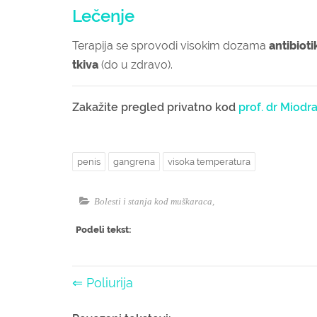
Lečenje
Terapija se sprovodi visokim dozama
antibioti
tkiva
(do u zdravo).
Zakažite pregled privatno kod
prof. dr Miodr
penis
gangrena
visoka temperatura
Bolesti i stanja kod muškaraca
,
Podeli tekst:
⇐ Poliurija