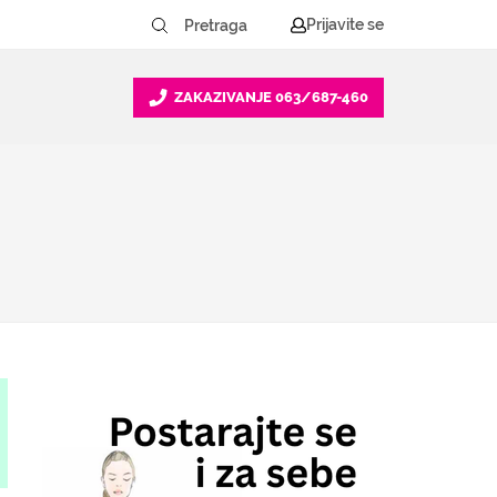
Prijavite se
ZAKAZIVANJE
063/687-460