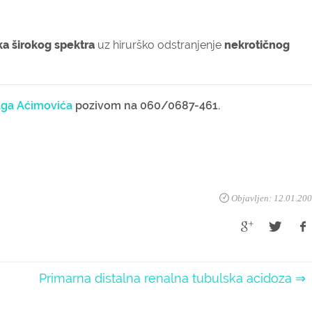
ka širokog spektra
uz hirurško odstranjenje
nekrotičnog
aga Aćimovića
pozivom na 060/0687-461.
Objavljen: 12.01.20
Primarna distalna renalna tubulska acidoza ⇒