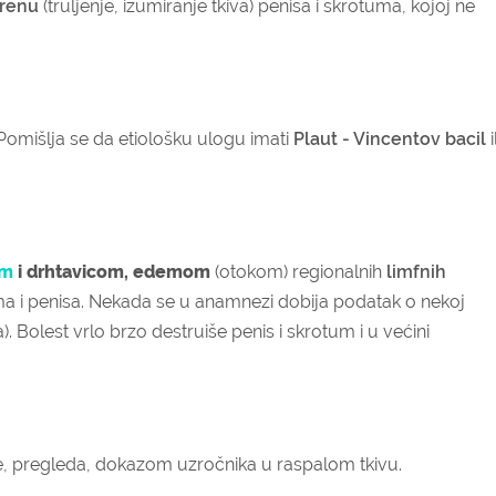
renu
(truljenje, izumiranje tkiva) penisa i skrotuma, kojoj ne
Pomišlja se da etiološku ulogu imati
Plaut - Vincentov bacil
i
om
i drhtavicom, edemom
(otokom) regionalnih
limfnih
a i penisa. Nekada se u anamnezi dobija podatak o nekoj
a). Bolest vrlo brzo destruiše penis i skrotum i u većini
ke, pregleda, dokazom uzročnika u raspalom tkivu.