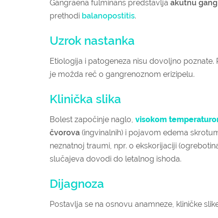
Gangraena fulminans predstavlja
akutnu gang
prethodi
balanopostitis
.
Uzrok nastanka
Etiologija i patogeneza nisu dovoljno poznate. 
je možda reč o gangrenoznom erizipelu.
Klinička slika
Bolest započinje naglo,
visokom temperatur
čvorova
(ingvinalnih) i pojavom edema skrotum
neznatnoj traumi, npr. o ekskorijaciji (ogrebotin
slučajeva dovodi do letalnog ishoda.
Dijagnoza
Postavlja se na osnovu anamneze, kliničke sli