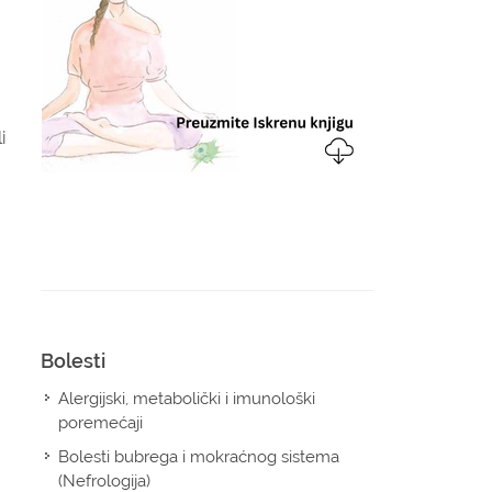
li
Bolesti
Alergijski, metabolički i imunološki
poremećaji
Bolesti bubrega i mokraćnog sistema
(Nefrologija)