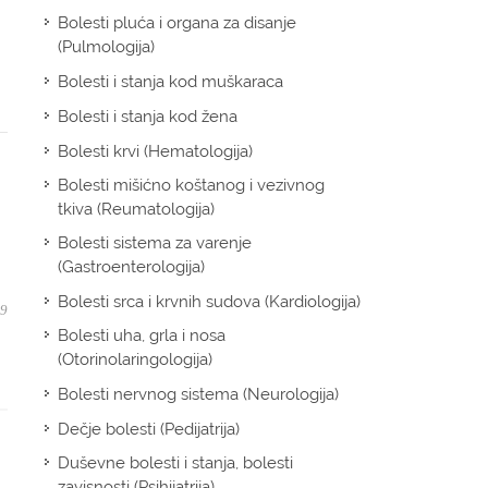
Bolesti pluća i organa za disanje
(Pulmologija)
Bolesti i stanja kod muškaraca
Bolesti i stanja kod žena
Bolesti krvi (Hematologija)
Bolesti mišićno koštanog i vezivnog
tkiva (Reumatologija)
Bolesti sistema za varenje
(Gastroenterologija)
Bolesti srca i krvnih sudova (Kardiologija)
09
Bolesti uha, grla i nosa
(Otorinolaringologija)
Bolesti nervnog sistema (Neurologija)
Dečje bolesti (Pedijatrija)
Duševne bolesti i stanja, bolesti
zavisnosti (Psihijatrija)