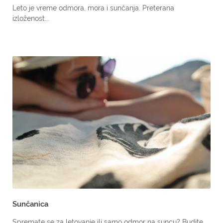
Leto je vreme odmora, mora i sunčanja. Preterana
izloženost...
Sunčanica
Spremate se za letovanje ili samo odmor na suncu? Budite