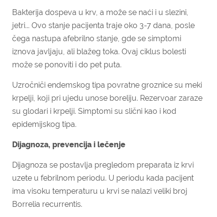
Bakterija dospeva u krv, a može se naći i u slezini,
jetri... Ovo stanje pacijenta traje oko 3-7 dana, posle
čega nastupa afebrilno stanje, gde se simptomi
iznova javljaju, ali blažeg toka. Ovaj ciklus bolesti
može se ponoviti i do pet puta.
Uzročniči endemskog tipa povratne groznice su meki
krpelji, koji pri ujedu unose boreliju. Rezervoar zaraze
su glodari i krpelji. Simptomi su slični kao i kod
epidemijskog tipa.
Dijagnoza, prevencija i lečenje
Dijagnoza se postavlja pregledom preparata iz krvi
uzete u febrilnom periodu. U periodu kada pacijent
ima visoku temperaturu u krvi se nalazi veliki broj
Borrelia recurrentis.