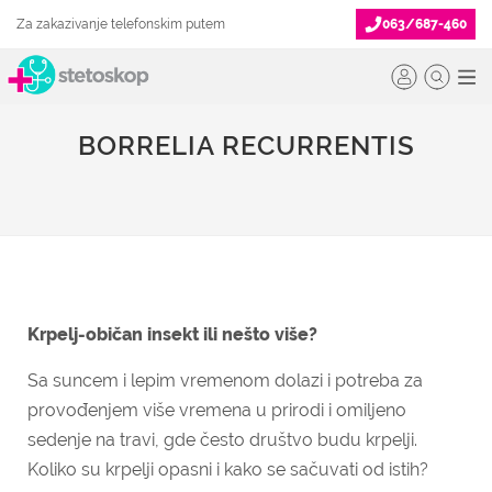
Za zakazivanje telefonskim putem
063/687-460
BORRELIA RECURRENTIS
Krpelj-običan insekt ili nešto više?
Sa suncem i lepim vremenom dolazi i potreba za
provođenjem više vremena u prirodi i omiljeno
sedenje na travi, gde često društvo budu krpelji.
Koliko su krpelji opasni i kako se sačuvati od istih?