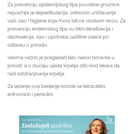
Za prevenciju epidemijskog tipa povratne groznice
najvažnija je depedikulacija, odnosno uništavanje
vaši, kao i higijena koja mora biti na visokom nivou. Za
prevenciju endemskog tipa su bitni deratizacija i
dezinsekcija, kao i upotreba zaštitne odeće pri
odlasku u prirodu.
Veoma važno je pregledati telo nakon boravka u
prirodi, a u slučaju ujeda krpelja otići kod lekara da
radi odstranjivanja krpelja.
Za lečenje ove bakterije koriste se tetraciklini,
eritromicin i penicilini.