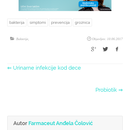
bakterija
simptomi
prevencija
groznica
Bakterije
,
Objavljen: 10.06.2017
⇐ Urinarne infekcije kod dece
Probiotik ⇒
Autor
Farmaceut Anđela Čolović