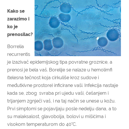
Kako se
zarazimo i
ko je
prenosilac?
Borrelia
recurrentis
je izazivač epidemijskog tipa povratne groznice, a
prenosi je bela vaš. Borelije se nalaze u hemolimfi
(telesna tečnost koja cirkuliše kroz sudove i
međutkivne prostore) inficirane vaši. Infekcija nastaje
kada se, zbog
svraba pri ujedu vaši, češanjem i
trljanjem zgnječi vaš, i na taj način se unese u kožu.
Prvi simptomi se pojavljaju posle nedelju dana, a to
su malaksalost, glavobolja, bolovi u mišićima i
visokom temperaturom do 40°C.