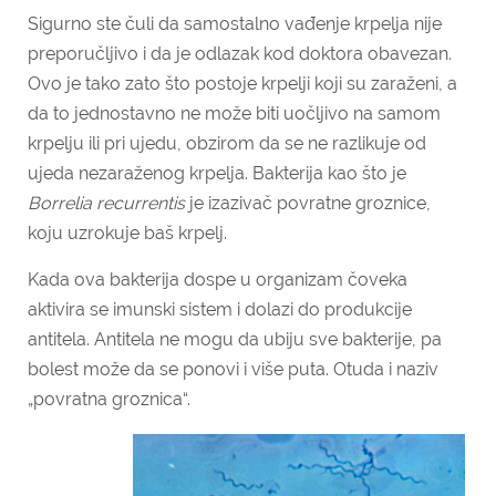
Sigurno ste čuli da samostalno vađenje krpelja nije
preporučljivo i da je odlazak kod doktora obavezan.
Ovo je tako zato što postoje krpelji koji su zaraženi, a
da to jednostavno ne može biti uočljivo na samom
krpelju ili pri ujedu, obzirom da se ne razlikuje od
ujeda nezaraženog krpelja. Bakterija kao što je
Borrelia recurrentis
je izazivač povratne groznice,
koju uzrokuje baš krpelj.
Kada ova bakterija dospe u organizam čoveka
aktivira se imunski sistem i dolazi do produkcije
antitela. Antitela ne mogu da ubiju sve bakterije, pa
bolest može da se ponovi i više puta. Otuda i naziv
„povratna groznica“.