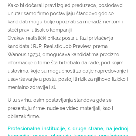
Kako bi dočarali pravi izgled preduzeća, poslodavci
unutar same firme postavljaju štandove gde se
kandidati mogu bolje upoznati sa menadžmentom i
steći pravi utisak o kompaniji.
Ovakav realistički prikaz posla u fazi privlačenja
kandidata ( RJP, Realistic Job Preview, prema
Wanous,1973.), omogućava kandidatima precizne
informacije o tome šta bi trebalo da rade, pod kojim
uslovima, koje su mogućnosti za dalje napredovanje i
usavršavanje u poslu, postoji li rizik za njihovo fizičko i
mentalno zdravlje i sl.
U tu svrhu, osim postavljanja štandova gde se
prezentuju firme, nude se video materijali, kao i
obilazak firme.
Profesionalne institucije, s druge strane, na jednoj
humanijoj osnovi planiraju kampanju upražnjenog