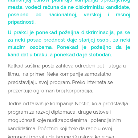
mesta, vodeći računa da ne diskriminišu kandidate,
posebno po nacionalnoj, verskoj i rasnoj
pripadnosti.
U praksi je ponekad poželjna diskriminacija, pa se
za neki posao prednost daje starijoj osobi, za neki
mladim osobama. Ponekad je poželjno da je
kandidat u braku, a ponekad da je slobodan.
Katkad suština posla zahteva određeni pol - uloga u
filmu, na primer. Neke kompanije samostalno
predstavljaju svoj program. Preko interneta se
prezentuje ogroman broj korporacija.
Jedna od takvih je kompanija Nestlé, koja predstavlja
program za razvoj diplomaca, druge uslove i
mogućnosti koje nudi zaposlenima i potencijalnim
kandidatima. Početnici koji žele da rade u ovoj
kompaniji moraju da ispune 13 uslova koje ova