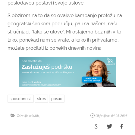
poslodavcu postavi i svoje uslove.
S obzirom na to da se ovakve kampanje protežu na
geografski širokom području, pa i na našem, naši
stručnjaci, “lako se ulove“. Mi ostajemo bez njih vrlo
lako, ponekad nam se vrate, a kako ih prihvatamo,
možete pročitati iz ponekih dnevnih novina.
sposobnosti
stres
posao
Zdravlje mladih
,
Objavljen: 04.05.2008