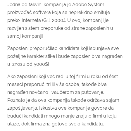
Jedna od takvih kompanija je Adobe System-
proizvođač softvera koja se neprekidno emituje
preko interneta (Gill, 2000.). U ovoj kompaniji je
razvijen sistem preporuke od strane zaposlenih u
samoj kompaniji.
Zaposleni preporučilac kandidata koji ispunjava sve
poželjne karakteristike i bude zaposlen biva nagrađen
u iznosu od 5000$!
Ako zaposleni koji već radi u toj firmi u roku od šest
meseci preporuči tri ili više osoba, takođe biva
nagrađen novčano i vaučerom za putovanje.
Poznato je da ova kompanija takođe održava sajam
zapošljavanja. Iskustva ove kompanije govore da
budući kandidati mnogo manje znaju o firmi u koju
ulaze, dok firma zna gotovo sve o kandidatu.