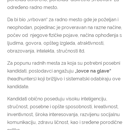
određeno radno mesto.
Da bi bio „vrbovan“ za radno mesto gde je poželjan i
neophodan, pojedinac je proveravan na razne načine,
počev od njegove fizičke pojave, načina ophođenja s
ljudima, govora, opšteg izgleda, atraktivnosti,
obrazovanja, intelekta, stručnosti itd.
Za popunu radnih mesta za koja su potrebni posebni
kandidati, poslodavci angažuju
„lovce na glave“
(headhunters) koji brižljivo i sistematski odabiraju ove
kandidate.
Kandidati obično poseduju visoku inteligenciju,
stručnost, posebne i opšte sposobnosti, kreativnost,
inventivnost, široka interesovanja, razvijenu socijalnu
komunikaciju, zdravu ličnost, kao i sređene porodične