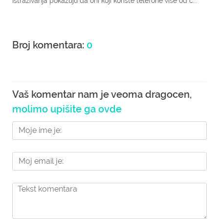
Istraživanja pokazuju da oni koji koriste telefone više od č...
Broj komentara:
0
Vaš komentar nam je veoma dragocen,
molimo upišite ga ovde