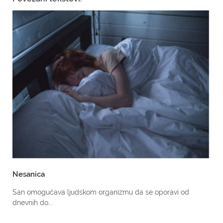
Nesanica
San omogućava ljudskom organizmu da se oporavi od
dnevnih do...