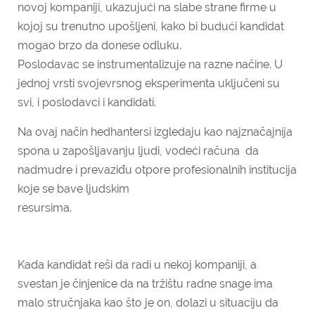
novoj kompaniji, ukazujući na slabe strane firme u
kojoj su trenutno upošljeni, kako bi budući kandidat
mogao brzo da donese odluku.
Poslodavac se instrumentalizuje na razne načine. U
jednoj vrsti svojevrsnog eksperimenta uključeni su
svi, i poslodavci i kandidati.
Na ovaj način hedhantersi izgledaju kao najznačajnija
spona u
zapošljavanju ljudi, vodeći računa da
nadmudre i prevaziđu otpore profesionalnih institucija
koje se bave ljudskim
resursima
Kada kandidat reši da radi u nekoj kompaniji, a
svestan je činjenice da na tržištu radne snage ima
malo stručnjaka kao što je on, dolazi u situaciju da