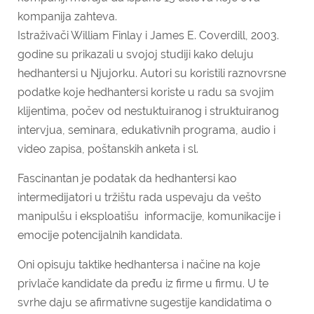
kompanija zahteva.
Istraživači William Finlay i James E. Coverdill, 2003.
godine su prikazali u svojoj studiji kako deluju
hedhantersi u Njujorku. Autori su koristili raznovrsne
podatke koje hedhantersi koriste u radu sa svojim
klijentima, počev od nestuktuiranog i struktuiranog
intervjua, seminara, edukativnih programa, audio i
video zapisa, poštanskih anketa i sl.
Fascinantan je podatak da hedhantersi kao
intermedijatori u tržištu rada uspevaju da vešto
manipulšu i eksploatišu informacije, komunikacije i
emocije potencijalnih kandidata.
Oni opisuju taktike hedhantersa i načine na koje
privlače kandidate da pređu iz firme u firmu. U te
svrhe daju se afirmativne sugestije kandidatima o