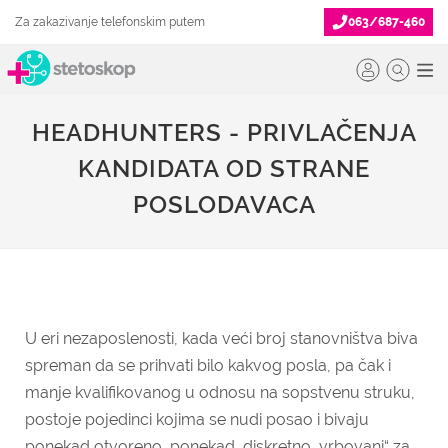
Za zakazivanje telefonskim putem
063/687-460
HEADHUNTERS - PRIVLAČENJA
KANDIDATA OD STRANE
POSLODAVACA
U eri nezaposlenosti, kada veći broj stanovništva biva
spreman da se prihvati bilo kakvog posla, pa čak i
manje kvalifikovanog u odnosu na sopstvenu struku,
postoje pojedinci kojima se nudi posao i bivaju
ponekad otvoreno, ponekad diskretno „vrbovani“ za