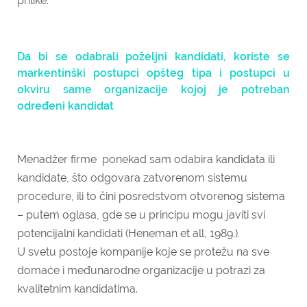
prilike.
Da bi se odabrali poželjni kandidati, koriste se
markentinški postupci opšteg tipa i postupci u
okviru same organizacije kojoj je potreban
određeni kandidat
Menadžer firme ponekad sam odabira kandidata ili
kandidate, što odgovara zatvorenom sistemu
procedure, ili to čini posredstvom otvorenog sistema
– putem oglasa, gde se u principu mogu javiti svi
potencijalni kandidati (Heneman et all, 1989.).
U svetu postoje kompanije koje se protežu na sve
domaće i međunarodne organizacije u potrazi za
kvalitetnim kandidatima.