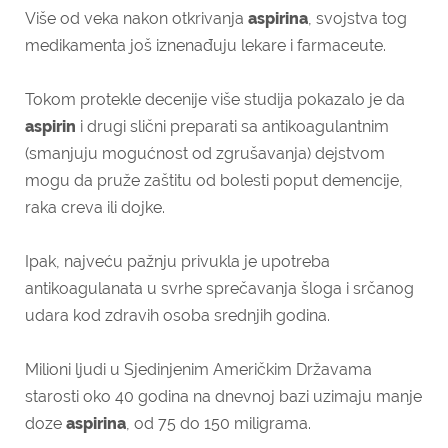
Više od veka nakon otkrivanja
aspirina
, svojstva tog
medikamenta još iznenađuju lekare i farmaceute.
Tokom protekle decenije više studija pokazalo je da
aspirin
i drugi slični preparati sa antikoagulantnim
(smanjuju mogućnost od zgrušavanja) dejstvom
mogu da pruže zaštitu od bolesti poput demencije,
raka creva ili dojke.
Ipak, najveću pažnju privukla je upotreba
antikoagulanata u svrhe sprečavanja šloga i srčanog
udara kod zdravih osoba srednjih godina.
Milioni ljudi u Sjedinjenim Američkim Državama
starosti oko 40 godina na dnevnoj bazi uzimaju manje
doze
aspirina
, od 75 do 150 miligrama.