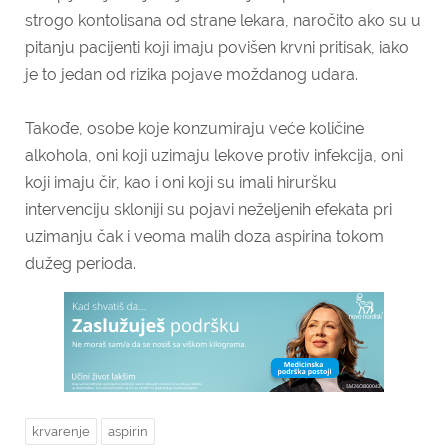
strogo kontolisana od strane lekara, naročito ako su u
pitanju pacijenti koji imaju povišen krvni pritisak, iako
je to jedan od rizika pojave moždanog udara.
Takođe, osobe koje konzumiraju veće količine
alkohola, oni koji uzimaju lekove protiv infekcija, oni
koji imaju čir, kao i oni koji su imali hiruršku
intervenciju skloniji su pojavi neželjenih efekata pri
uzimanju čak i veoma malih doza aspirina tokom
dužeg perioda.
krvarenje
aspirin