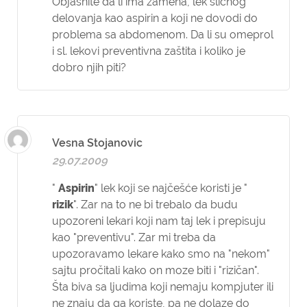
Objasnite da li ima zamena, lek sličnog
delovanja kao aspirin a koji ne dovodi do
problema sa abdomenom. Da li su omeprol
i sl. lekovi preventivna zaštita i koliko je
dobro njih piti?
Vesna Stojanovic
29.07.2009
"
Aspirin
" lek koji se najčešće koristi je "
rizik
". Zar na to ne bi trebalo da budu
upozoreni lekari koji nam taj lek i prepisuju
kao "preventivu". Zar mi treba da
upozoravamo lekare kako smo na "nekom"
sajtu pročitali kako on moze biti i "rizičan".
Šta biva sa ljudima koji nemaju kompjuter ili
ne znaju da ga koriste, pa ne dolaze do