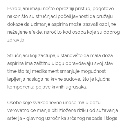
Evropljani imaju nešto oprezniji pristup, pogotovo
nakon što su stručnjaci počeli javnosti da pružaju
dokaze da uzimanje aspirina može izazvati ozbiljne
neželjene efekte, naročito kod osoba koje su dobrog
zdravlja.
Stručnjaci koji zastupaju stanovište da mala doza
aspirina ima zaštitnu ulogu opravdavaju svoj stav
time što taj medikament smanjuje mogućnost
lepljenja naslaga na krvne sudove, što je ključna
komponenta pojave krvnih ugrušaka.
Osobe koje svakodnevno unose malu dozu
verovatno će manje biti izložene riziku od sužavanja
arterija - glavnog uzročnika srčanog napada i šloga.