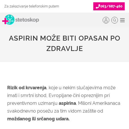
Za zakazivanje telefonskim putem
063/687-460
ASPIRIN MOŽE BITI OPASAN PO
ZDRAVLJE
Rizik od krvarenja
, koje u nekim slučajevima može
imati i smrtni ishod, Evropljane čini opreznijim pri
preventivnom uzimanju
aspirina
. Milioni Amerikanaca
svakodnevno posežu za tim vidom zaštite od
moždanog ili srčanog udara.