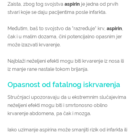
Zaista, zbog tog svojstva
aspirin
je jedna od prvih
stvari koje se daju pacijentima posle infarkta.
Međutim, baš to svojstvo da "razređuje" krv,
aspirin
,
čak i u malim dozama, čini potencijalno opasnim jer
može izazvati krvarenje.
Najblaži neželjeni efekti mogu biti krvarenje iz nosa ili
iz manje rane nastale tokom brijanja.
Opasnost od fatalnog iskrvarenja
Stručnjaci upozoravaju da u ekstremnim slučajevima
neželjeni efekti mogu biti i smrtonosno obilno
krvarenje abdomena, pa čak i mozga.
Iako uzimanje aspirina može smanjiti rizik od infarkta ili