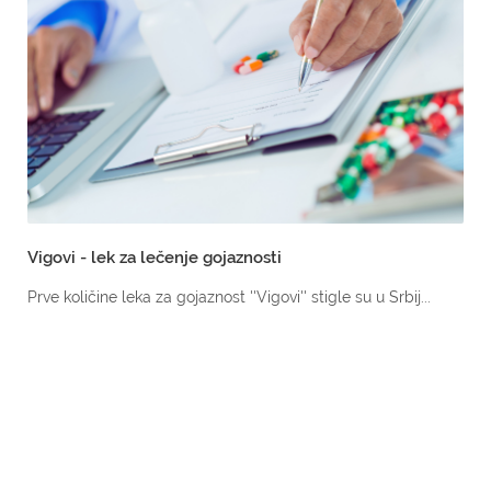
Vigovi - lek za lečenje gojaznosti
Prve količine leka za gojaznost ''Vigovi'' stigle su u Srbij...