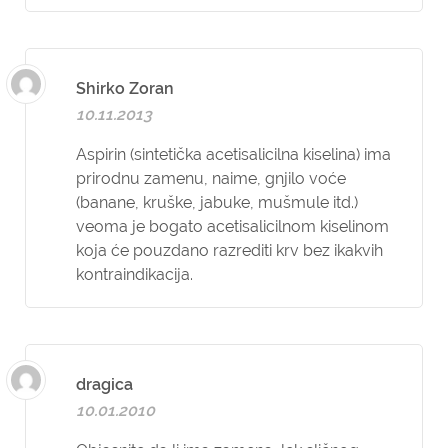
Shirko Zoran
10.11.2013
Aspirin (sintetička acetisalicilna kiselina) ima
prirodnu zamenu, naime, gnjilo voće
(banane, kruške, jabuke, mušmule itd.)
veoma je bogato acetisalicilnom kiselinom
koja će pouzdano razrediti krv bez ikakvih
kontraindikacija.
dragica
10.01.2010