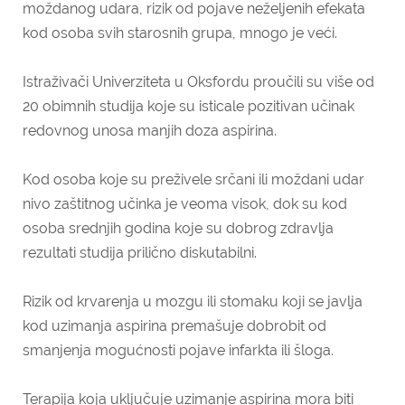
moždanog udara, rizik od pojave neželjenih efekata
kod osoba svih starosnih grupa, mnogo je veći.
Istraživači Univerziteta u Oksfordu proučili su više od
20 obimnih studija koje su isticale pozitivan učinak
redovnog unosa manjih doza aspirina.
Kod osoba koje su preživele srčani ili moždani udar
nivo zaštitnog učinka je veoma visok, dok su kod
osoba srednjih godina koje su dobrog zdravlja
rezultati studija prilično diskutabilni.
Rizik od krvarenja u mozgu ili stomaku koji se javlja
kod uzimanja aspirina premašuje dobrobit od
smanjenja mogućnosti pojave infarkta ili šloga.
Terapija koja uključuje uzimanje aspirina mora biti