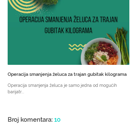
Operacija smanjenja želuca za trajan gubitak kilograma
Operacija smanjenja želuca je samo jedna od mogućih
barijatr...
Broj komentara:
10