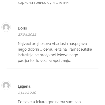
корисни толико су и штетни.
Boris
27.04.2022
Najveci broj lekova vise losih nuspojava
nego dobrih.U cemu je tajna.Framaceutska
industrija ne proiyvodi lekove nego
pacijente. To vec i vrapci znaju.
Ljiljana
13.12.2020
Po savetu lekara godinama sam kao