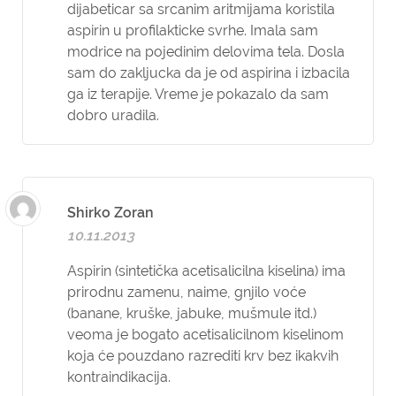
dijabeticar sa srcanim aritmijama koristila
aspirin u profilakticke svrhe. Imala sam
modrice na pojedinim delovima tela. Dosla
sam do zakljucka da je od aspirina i izbacila
ga iz terapije. Vreme je pokazalo da sam
dobro uradila.
Shirko Zoran
10.11.2013
Aspirin (sintetička acetisalicilna kiselina) ima
prirodnu zamenu, naime, gnjilo voće
(banane, kruške, jabuke, mušmule itd.)
veoma je bogato acetisalicilnom kiselinom
koja će pouzdano razrediti krv bez ikakvih
kontraindikacija.