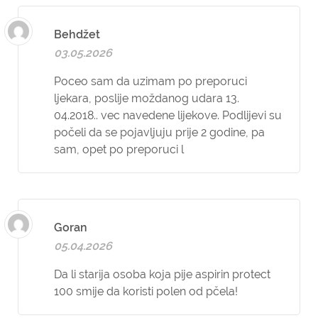
Behdžet
03.05.2026
Poceo sam da uzimam po preporuci
ljekara, poslije moždanog udara 13.
04.2018.. vec navedene lijekove. Podlijevi su
počeli da se pojavljuju prije 2 godine, pa
sam, opet po preporuci l
Goran
05.04.2026
Da li starija osoba koja pije aspirin protect
100 smije da koristi polen od pčela!