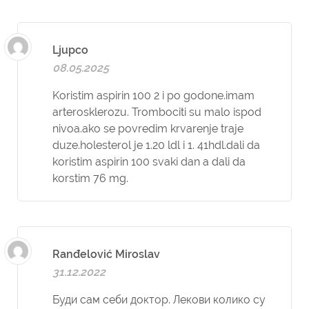
Ljupco
08.05.2025
Koristim aspirin 100 2 i po godone.imam
arterosklerozu. Trombociti su malo ispod
nivoa.ako se povredim krvarenje traje
duze.holesterol je 1.20 ldl i 1. 41hdl.dali da
koristim aspirin 100 svaki dan a dali da
korstim 76 mg.
Ranđelović Miroslav
31.12.2022
Буди сам себи доктор. Лекови колико су