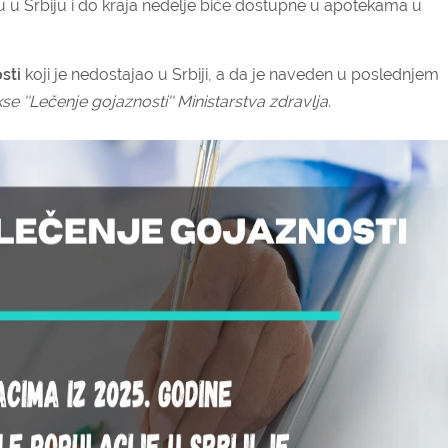
e su u Srbiju i do kraja nedelje biće dostupne u apotekama u
sti
koji je nedostajao u Srbiji, a da je naveden u poslednjem
 ''Lečenje gojaznosti'' Ministarstva zdravlja.