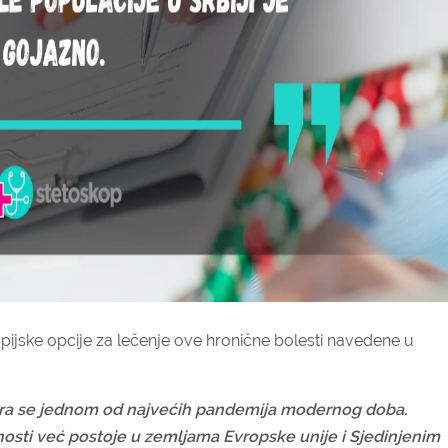
jske opcije za lečenje ove hronične bolesti navedene u
matra se jednom od najvećih pandemija modernog doba.
znosti već postoje u zemljama Evropske unije i Sjedinjenim