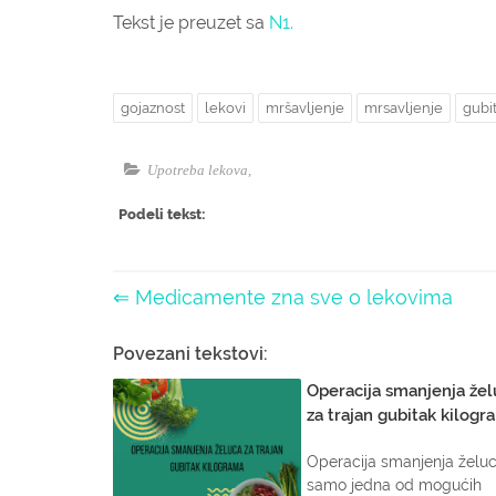
Tekst je preuzet sa
N1.
gojaznost
lekovi
mršavljenje
mrsavljenje
gubi
Upotreba lekova
,
Podeli tekst:
⇐ Medicamente zna sve o lekovima
Povezani tekstovi:
Operacija smanjenja žel
za trajan gubitak kilogr
Operacija smanjenja želuc
samo jedna od mogućih