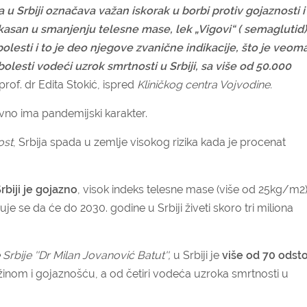
 Srbiji označava važan iskorak u borbi protiv gojaznosti i
ikasan u smanjenju telesne mase, lek „Vigovi“ ( semaglutid)
olesti i to je deo njegove zvanične indikacije, što je veom
olesti vodeći uzrok smrtnosti u Srbiji, sa više od 50.000
prof. dr Edita Stokić, ispred
Kliničkog centra Vojvodine.
no ima pandemijski karakter.
ost
, Srbija spada u zemlje visokog rizika kada je procenat
rbiji je gojazno
, visok indeks telesne mase (više od 25kg/m2
e se da će do 2030. godine u Srbiji živeti skoro tri miliona
 Srbije ''Dr Milan Jovanović Batut'',
u Srbiji je
više od 70 odst
om i gojaznošću, a od četiri vodeća uzroka smrtnosti u