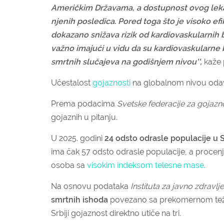
Američkim Državama, a dostupnost ovog leka u
njenih posledica. Pored toga što je visoko ef
dokazano snižava rizik od kardiovaskularnih b
važno imajući u vidu da su kardiovaskularne b
smrtnih slučajeva na godišnjem nivou'',
kaže 
Učestalost
gojaznosti
na globalnom nivou odav
Prema podacima
Svetske federacije za gojazn
gojaznih u pitanju.
U 2025. godini
24 odsto odrasle populacije u S
ima čak 57 odsto odrasle populacije, a procenjuj
osoba sa
visokim indeksom telesne mase.
Na osnovu podataka
Instituta za javno zdravlje
smrtnih ishoda
povezano sa prekomernom težin
Srbiji gojaznost direktno utiče na tri.