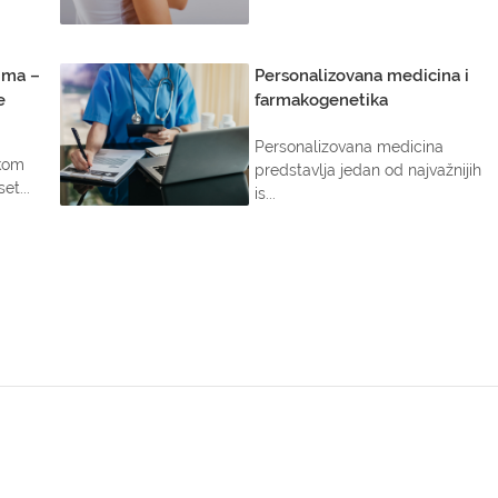
vima –
Personalizovana medicina i
e
farmakogenetika
Personalizovana medicina
ekom
predstavlja jedan od najvažnijih
et...
is...