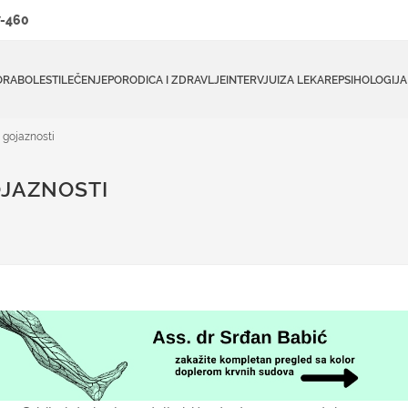
-460
ORA
BOLESTI
LEČENJE
PORODICA I ZDRAVLJE
INTERVJUI
ZA LEKARE
PSIHOLOGIJA
e gojaznosti
OJAZNOSTI