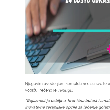
Njegovim uvođenjem kompletirane su sve terapi
vodiču, rečeno je
Tanjugu.
"Gojaznost je ozbiljna, hronična bolest i s
Inovativne terapijske opcije za lečenje goja