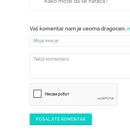
Kako moze da se naraca?
Vaš komentar nam je veoma dragocen,
m
POŠALJITE KOMENTAR