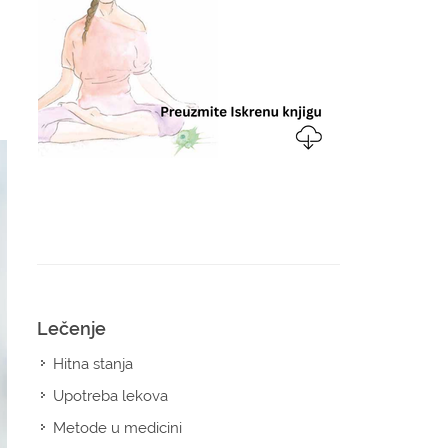
Lečenje
Hitna stanja
Upotreba lekova
Metode u medicini