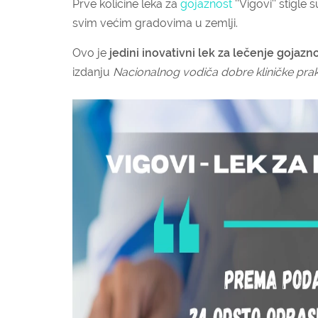
Prve količine leka za
gojaznost
''Vigovi'' stigl
svim većim gradovima u zemlji.
Ovo je
jedini inovativni lek za lečenje gojazno
izdanju
Nacionalnog vodiča dobre kliničke prakse