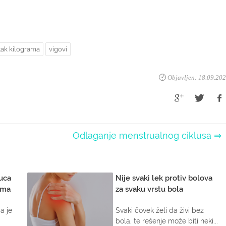
tak kilograma
vigovi
Objavljen: 18.09.20
Odlaganje menstrualnog ciklusa ⇒
uca
Nije svaki lek protiv bolova
ama
za svaku vrstu bola
a je
Svaki čovek želi da živi bez
bola, te rešenje može biti neki...