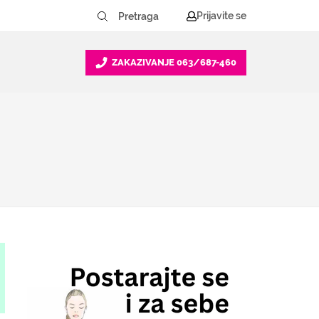
Prijavite se
ZAKAZIVANJE
063/687-460