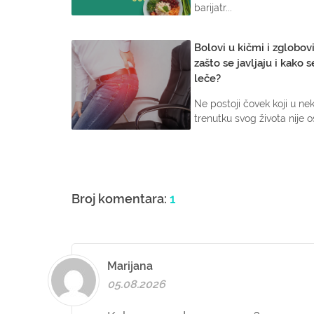
barijatr...
Bolovi u kičmi i zglobo
zašto se javljaju i kako s
leče?
Ne postoji čovek koji u n
trenutku svog života nije os
Broj komentara:
1
Marijana
05.08.2026