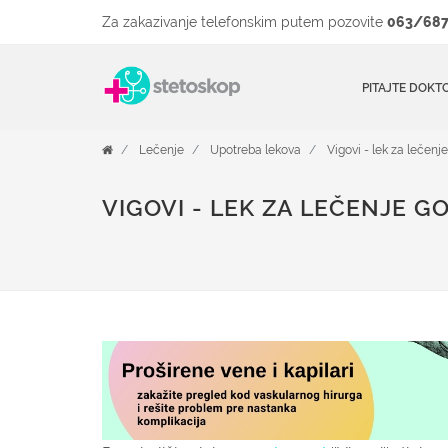
Za zakazivanje telefonskim putem pozovite
063/687
PITAJTE DOKT
Lečenje
Upotreba lekova
Vigovi - lek za lečenj
VIGOVI - LEK ZA LEČENJE G