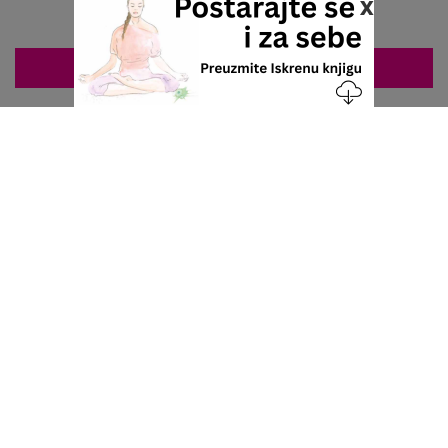
x
ZAKAZIVANJE 063/687-460
Nacionalni servis za zakazivanje
u privatnoj praksi.
+381 63 687 460
office@stetoskop.info
ZA PACIJENTE
Doktori