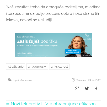
'Naši rezultati treba da omoguće roditeljima, mladima
i terapeutima da bolje procene dobre i loše strane tih
lekova', navodi se u studiji.
istraživanje
antidepresivi
anksioznost
Upotreba lekova
,
Objavljen: 24.04.2007
⇐ Novi lek protiv HIV-a ohrabrujuće efikasan