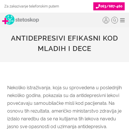
Za zakazivanje telefonskim putem
063/687-460
ANTIDEPRESIVI EFIKASNI KOD
MLADIH I DECE
Nekoliko istraživanja, koja su sprovedena u poslednjih
nekoliko godina, pokazala su da antidepresivni lekovi
povećavaju samoubilačke misli kod pacijenata. Na
osnovu tih rezultata, američko ministarstvo zdravlja je
izdalo naredbu da se na kutijama tih lekova navedu
jasno sve opasnosti od uzimanja antidepresiva.