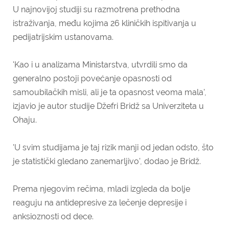
U najnovijoj studiji su razmotrena prethodna
istraživanja, među kojima 26 kliničkih ispitivanja u
pedijatrijskim ustanovama.
'Kao i u analizama Ministarstva, utvrdili smo da
generalno postoji povećanje opasnosti od
samoubilačkih misli, ali je ta opasnost veoma mala',
izjavio je autor studije Džefri Bridž sa Univerziteta u
Ohaju.
'U svim studijama je taj rizik manji od jedan odsto, što
je statistički gledano zanemarljivo', dodao je Bridž.
Prema njegovim rečima, mladi izgleda da bolje
reaguju na antidepresive za lečenje depresije i
anksioznosti od dece.