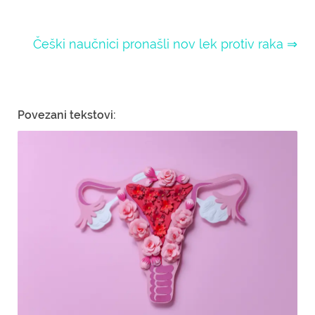
Češki naučnici pronašli nov lek protiv raka ⇒
Povezani tekstovi: