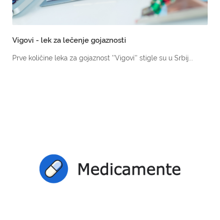
Vigovi - lek za lečenje gojaznosti
Prve količine leka za gojaznost ''Vigovi'' stigle su u Srbij...