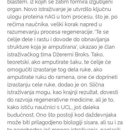
blastem, iz kojih se zatim formira izgubljeni
organ. Novo istraživanje je utvrdilo ključnu
ulogu proteina nAG u tom procesu, što je, po
rečima naučnika, veliki korak napred u
razumevanju procesa regeneracije. 'Te se
ćelije dele i rastu i dovode do obnavljanja
strukture koja je amputirana', ukazao je član
istraživačkog tima Džeremi Broks. Tako,
teoretski, ako amputirate šaku, te ćelije će
omogućiti izrastanje tog dela ruke, ako
amputirate ruku do ramena, one će doprineti
izrastanju cele ruke, dodao je on. Slična
istraživanja mogu, kao krajnji rezultat, dovesti
do razvoja regenerativne medicine, ali je to,
kako ističu naučnici s UCL, još daleka
budućnost. Ono što postoji kod daždevnjaka
može biti prilagodjeno biologiji sisara, ali su i za
to neophodna još mnoga istraživanja, naglasili