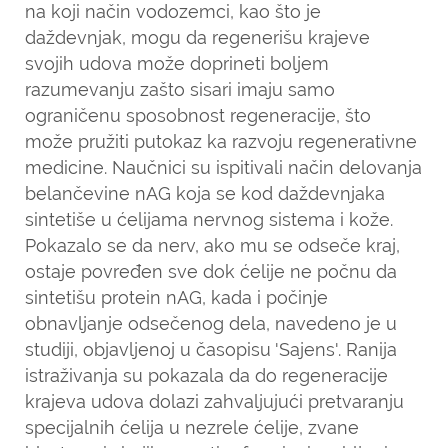
na koji način vodozemci, kao što je
daždevnjak, mogu da regenerišu krajeve
svojih udova može doprineti boljem
razumevanju zašto sisari imaju samo
ograničenu sposobnost regeneracije, što
može pružiti putokaz ka razvoju regenerativne
medicine. Naučnici su ispitivali način delovanja
belančevine nAG koja se kod daždevnjaka
sintetiše u ćelijama nervnog sistema i kože.
Pokazalo se da nerv, ako mu se odseče kraj,
ostaje povređen sve dok ćelije ne počnu da
sintetišu protein nAG, kada i počinje
obnavljanje odsečenog dela, navedeno je u
studiji, objavljenoj u časopisu 'Sajens'. Ranija
istraživanja su pokazala da do regeneracije
krajeva udova dolazi zahvaljujući pretvaranju
specijalnih ćelija u nezrele ćelije, zvane