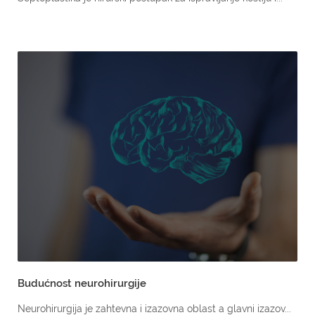
Budućnost neurohirurgije
Neurohirurgija je zahtevna i izazovna oblast a glavni izazov...