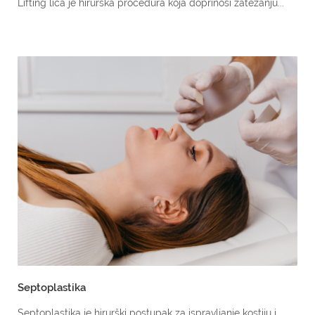
Lifting lica je hirurška procedura koja doprinosi zatezanju...
Septoplastika
Septoplastika je hirurški postupak za ispravljanje kostiju i...