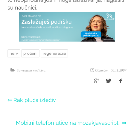
su naučnici.
nerv
proteini
regeneracija
Savremena medicina
,
Objavljen: 08.11.2007
⇐ Rak pluća izlečiv
Mobilni telefon utiče na mozakjavascript:; ⇒