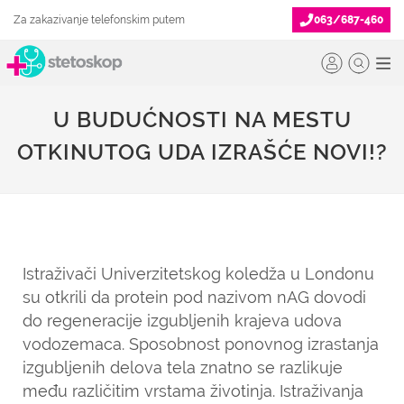
Za zakazivanje telefonskim putem
063/687-460
U BUDUĆNOSTI NA MESTU
OTKINUTOG UDA IZRAŠĆE NOVI!?
Istraživači Univerzitetskog koledža u Londonu
su otkrili da protein pod nazivom nAG dovodi
do regeneracije izgubljenih krajeva udova
vodozemaca. Sposobnost ponovnog izrastanja
izgubljenih delova tela znatno se razlikuje
među različitim vrstama životinja. Istraživanja