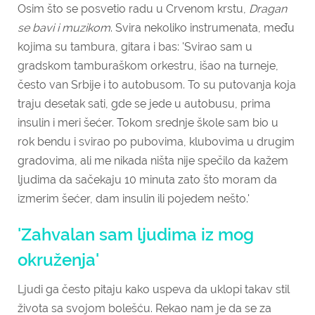
Osim što se posvetio radu u Crvenom krstu,
Dragan
se bavi i muzikom
. Svira nekoliko instrumenata, među
kojima su tambura, gitara i bas: 'Svirao sam u
gradskom tamburaškom orkestru, išao na turneje,
često van Srbije i to autobusom. To su putovanja koja
traju desetak sati, gde se jede u autobusu, prima
insulin i meri šećer. Tokom srednje škole sam bio u
rok bendu i svirao po pubovima, klubovima u drugim
gradovima, ali me nikada ništa nije spečilo da kažem
ljudima da sačekaju 10 minuta zato što moram da
izmerim šećer, dam insulin ili pojedem nešto.'
'Zahvalan sam ljudima iz mog
okruženja'
Ljudi ga često pitaju kako uspeva da uklopi takav stil
života sa svojom bolešću. Rekao nam je da se za