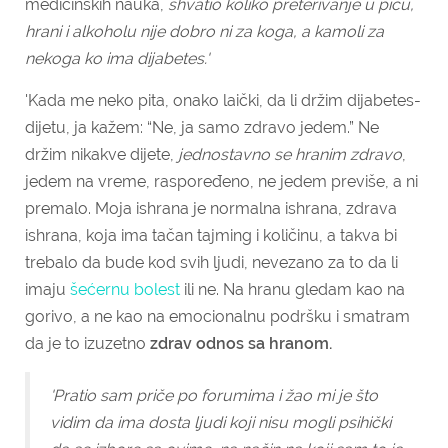
medicinskih nauka,
shvatio koliko preterivanje u piću,
hrani i alkoholu nije dobro ni za koga, a kamoli za
nekoga ko ima dijabetes.'
'Kada me neko pita, onako laički, da li držim dijabetes-
dijetu, ja kažem: “Ne, ja samo zdravo jedem.” Ne
držim nikakve dijete,
jednostavno se hranim zdravo
,
jedem na vreme, raspoređeno, ne jedem previše, a ni
premalo. Moja ishrana je normalna ishrana, zdrava
ishrana, koja ima tačan tajming i količinu, a takva bi
trebalo da bude kod svih ljudi, nevezano za to da li
imaju
šećernu bolest
ili ne. Na hranu gledam kao na
gorivo, a ne kao na emocionalnu podršku i smatram
da je to izuzetno
zdrav odnos sa hranom.
'Pratio sam priče po forumima i žao mi je što
vidim da ima dosta ljudi koji nisu mogli psihički