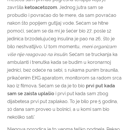
završila
ketoacetozom
. Jednog jutra sam se
probudio i povraćao do te mere, da sam povraćao
nakon što popijem gutljaj vode.
Sećam se hitne
pomoći, sećam se da mi je šećer bio 27, posle 12
jedinica brzodelujućeg insulina je pao na 26, što je
bilo neshvatljivo. U tom momentu,
meni organizam
više nije reagovao na insulin
. Sećam se truckanja ka
ambulanti i trenutka kada se budim u koronarnoj
jednici, bez odeće na sebi, s rukama punim braunila,
prikačenim EKG aparatom, monitorom sa radom srca
kao iz filmova. Sećam se da je to bio
prvi put kada
sam se zaista uplašio
i prvi put kada sam zbog
dijabetesa prvi put zaplakao. To je bilo pre 5 godina,
10 dana sam proveo u bolnici, a u komi sam bio
nekoliko sati.'
Njegova porodica je to veoma teško podnela. Rekao