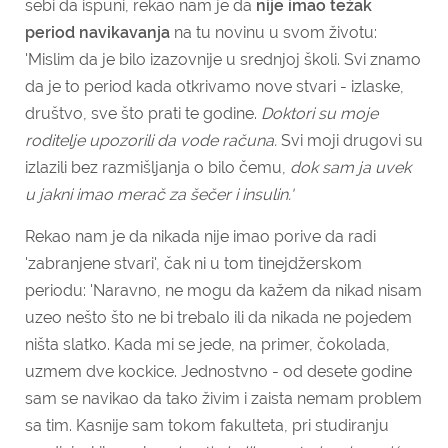
sebi da ispuni, rekao nam je da
nije imao
težak
period navikavanja
na tu novinu u svom životu:
'Mislim da je bilo izazovnije u srednjoj školi. Svi znamo
da je to period kada otkrivamo nove stvari - izlaske,
društvo, sve što prati te godine.
Doktori su moje
roditelje upozorili da vode računa.
Svi moji drugovi su
izlazili bez razmišljanja o bilo čemu,
dok sam ja uvek
u jakni imao merač za šečer i insulin.'
Rekao nam je da nikada nije imao porive da radi
'zabranjene stvari', čak ni u tom tinejdžerskom
periodu: 'Naravno, ne mogu da kažem da nikad nisam
uzeo nešto što ne bi trebalo ili da nikada ne pojedem
ništa slatko. Kada mi se jede, na primer, čokolada,
uzmem dve kockice. Jednostvno - od desete godine
sam se navikao da tako živim i zaista nemam problem
sa tim. Kasnije sam tokom fakulteta, pri studiranju