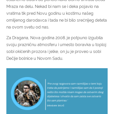
Mraza na delu. Nekad bi nam se i deka pojavio na
vratima tik pred Novu godinu u kostimu našeg
omiljenog darodavca i tada ne bi bilo srećnijeg deteta
na ovom svetu od nas.
Za Dragana, Nova godina 2008. je potpuno izgubila
svoju prazničnu atmosferu i umesto boravka u toploj
sobi okićenih prozora i jelke, on ju je proveo u sobi
Dečije bolnice u Novom Sadu.