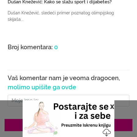
Dušan Knežević: Kako se slažu sport i dijabetes?
Dušan Knežević, sledeći primer poznatog olimpijskog
skijaša...
Broj komentara:
0
Vaš komentar nam je veoma dragocen,
molimo upišite ga ovde
x
ZAKAZIVANJE 063/687-460