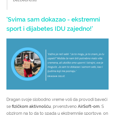
'Svima sam dokazao - ekstremni
sport i dijabetes IDU zajedno!'
Dragan svoje slobodno vreme voli da provodi baveći
se
fizičkom aktivnošću
, prvenstveno
AirSoft-om
. S
obzirom na to da to spada u ekstremnije sportove, on