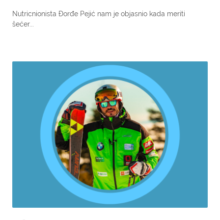
Nutricnionista Đorđe Pejić nam je objasnio kada meriti
šećer...