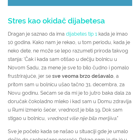
Stres kao okidač dijabetesa
Dragan je saznao da ima
dijabetes tip 1
kada je imao
10 godina. Kako nam je rekao, u tom periodu, kada je
neko dete, ne može se lepo razumeti priroda takvog
stanja: 'Čak i kada sam otišao u dečiju bolnicu u
Novom Sadu, za mene je sve to bilo čudno i pomalo
frustrirajuće, jer se
sve veoma brzo dešavalo
, a
pritom sam u bolnicu ušao tačno 31. decembra, za
Novu godinu. Sećam se da mi je to jutro baka dala za
doručak čokoladno mleko i kad sam u Domu zdravlja
u Rumi izmerio šećer, vrednost je bila 19. Dok sam
stigao u bolnicu,
vrednost više nije bila merljiva
."
Sve je počelo kada se našao u situaciji gde je umalo
došlo do saobraćane nesreće. Rekao nam je da je u