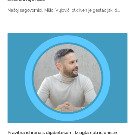
Našoj sagovornici, Milici Vujović, otkriven je gestacijski d...
Pravilna ishrana s dijabetesom: Iz ugla nutricioniste