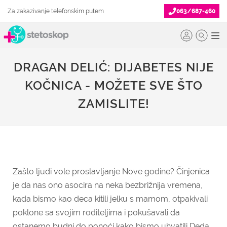
Za zakazivanje telefonskim putem
063/687-460
DRAGAN DELIĆ: DIJABETES NIJE
KOČNICA - MOŽETE SVE ŠTO
ZAMISLITE!
Zašto ljudi vole proslavljanje Nove godine? Činjenica
je da nas ono asocira na neka bezbrižnija vremena,
kada bismo kao deca kitili jelku s mamom, otpakivali
poklone sa svojim roditeljima i pokušavali da
ostanemo budni do ponoći kako bismo uhvatili Deda