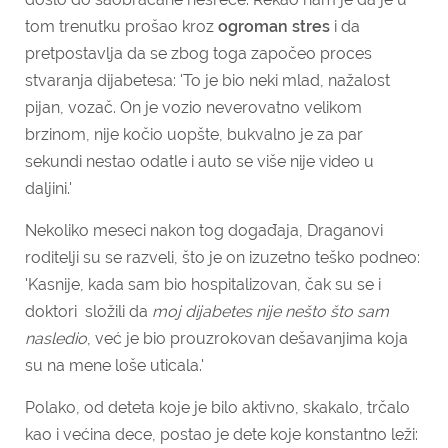
tom trenutku prošao kroz
ogroman stres
i da
pretpostavlja da se zbog toga započeo proces
stvaranja dijabetesa: '
To je bio neki mlad, nažalost
pijan, vozač. On je vozio neverovatno velikom
brzinom, nije kočio uopšte, bukvalno je za par
sekundi nestao odatle i auto se više nije video u
daljini.'
Nekoliko meseci nakon tog događaja, Draganovi
roditelji su se razveli, što je on izuzetno teško podneo:
'Kasnije, kada sam bio hospitalizovan, čak su se i
doktori složili da
moj dijabetes nije nešto što sam
nasledio
, već je bio prouzrokovan dešavanjima koja
su na mene loše uticala.'
Polako, od deteta koje je bilo aktivno, skakalo, trčalo
kao i većina dece, postao je dete koje konstantno leži: