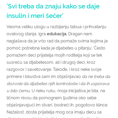
'Svi treba da znaju kako se daje
insulin i meri šećer'
Veoma veliku ulogu u razbijanju tabua i prihvatanju
ovakvog stanja, igra
edukacija.
Dragan nam
naglašava da je vrlo rad da pomaže svima kojima je
pomoć potrebna kada je dijabetes u pitanju: '
Često
pomažem deci prijatelja mojih roditelja koji se tek
susreću sa dijabetesom, ali i drugoj deci, kroz
razgovor i savetovanje. Takođe, i kroz neke svoje
primere i iskustva sam im objašnjavao
da ne treba da
dozvole da dijabetes njih kontroloiše i da ih usporava
u bilo čemu
. U neku ruku, moja inicijativa je bila, na
ličnom nivou da pomognem ljudima oko sebe
objašnjavajući im stvari, bodreći ih, pogotovo klince.
Nažalost, dosta prijatelja mog oca imaju decu sa