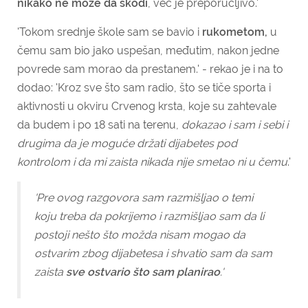
nikako ne može da škodi
, već je preporučljivo.'
'Tokom srednje škole sam se bavio i
rukometom,
u
čemu sam bio jako uspešan, međutim, nakon jedne
povrede sam morao da prestanem.' - rekao je i na to
dodao: 'Kroz sve što sam radio, što se tiče sporta i
aktivnosti u okviru Crvenog krsta, koje su zahtevale
da budem i po 18 sati na terenu,
dokazao i sam i sebi i
drugima da je moguće držati dijabetes pod
kontrolom i da mi zaista nikada nije smetao ni u čemu
.'
'Pre ovog razgovora sam razmišljao o temi
koju treba da pokrijemo i razmišljao sam da li
postoji nešto što možda nisam mogao da
ostvarim zbog dijabetesa i shvatio sam da sam
zaista
sve ostvario što sam planirao
.'