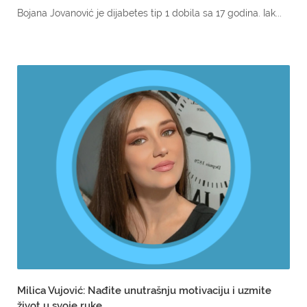
Bojana Jovanović je dijabetes tip 1 dobila sa 17 godina. Iak...
Milica Vujović: Nađite unutrašnju motivaciju i uzmite
život u svoje ruke