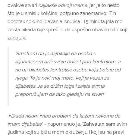
ovakve stvari
najlakše odvoji vreme
, jer je to nešto
što je u smislu količine, potpuno zanemarivo: 'Tih
desetak sekundi davanja isnulina i 15 minuta jela me
zaista nikada nije sprečilo da uspešno obavim bilo koji
zadatak.'
'Smatram da je najbitnije da osoba s
dijabetesom
drži svoju bolest pod kontrolom, a
ne da dijabetes kontroliše osobu koja boluje od
njega
. To je neki moj moto, koji je vezan za
dijabetes. Ja se držim toga i zaista svima
preporučujem da tako gledaju na stvari.'
'
Nikada nisam imao problem da kažem nekome da
imam dijabetes
.' - napomenuo je. '
Zahvalan sam
svim
ljudima koji su bili u mom okruženju i koji su na pravi