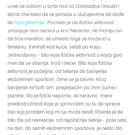
uvek sa sobom u torbi nosi 10 čokoladica i insulin i
tačno zna kako da se ponaša u slučajevima da dođe
do
hipoglikemije
: '
Poznato je da fizička aktivnost
smanjuje nivo šećera u krvi
. Naravno, ne moraju svi
da trče maraton, ali umesto toga se može ići u
teretanu, trenirati kod kuće, šetati po kraju.
Jednostavno - bilo koja fizička aktivnost u kojoj god
meri da se obavlja, troši i šećer. Bilo koja fizička
aktivnost je poželjna, od šetanja do bavljenja
ekstremnim sportom, čime se ja bavim. Kroz
bavljenje AirSoft-om, prepešačim po 7km šume i
planine, što je fizički naporno, ali naravno, mere
predostrožnosti koje ja sprovodim su tu da spreće
bilo koji problem koji mi se može desiti. Poenta je da
bilo šta od rekreacije, od najobičnije šetnje - pola sata
na dan, do samih ekstremnim sportova, je nešto što