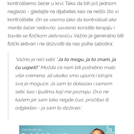
kontrolišemo šećer u krvi. Tako da bih još jednom
naglasio - gledajte na dijabetes kao na nešto što vi
kontrolišete.
On se veoma lako da kontrolisati ako
merite šećer redovno, savesno koristite terapiju i
bavite se fizičkom aktivnošću
.
Važno je generalno biti
fizički aktivan i ne dozvoliti da nas psiha sabotira.'
'Važno je reći sebi: "
Ja to mogu, ja to znam, ja
ću uspeti!
” Možda će nam biti potrebno malo
više vremena, ali ukoiko smo uporni i istrajni,
sve je moguće. Ja sam to dokazao i samom
sebi, kao i ljudima koji me poznaju. Ovo ne
kažem jer sam tako negde čuo, pročitao ili
odgledao - ja sam to doživeo.'