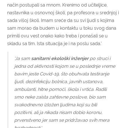
način postupali sa mnom. Krenimo od učiteljice,
nastavnika u osnovnoj školi, pa profesora u srednjoj i
sada višoj školi. Imam sreće da su svi ljudi s kojima
sam morao da budem u kontaktu u toku svog dana
primili ovu vest onako kako treba i ponašali se u
skladu sa tim. Ista situacija je i na poslu sada.'
'Ja sam
sanitarni ekološki inženjer
po struci i
jedna od aktivnosti kojom se u poslednje vreme
bavim jeste Covid-19, što obuhvata testiranje
ljudi, dezinfekciju bolnica, javnih ustanova,
ambulanti, hitne pomoći, škola i vrtića. Radili
smo neke zaista zahtevne poslove, bio sam
svakodnevno izložen ljudima koji su bili
pozitivni, ali ja nikada nisam dobio koronu,
prvenstveno jer sam se pridržavao svih mera
bezbednosti.'