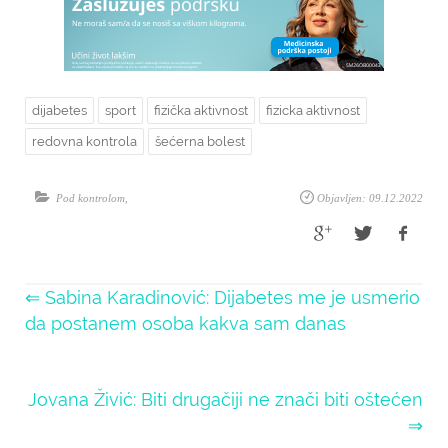
dijabetes
sport
fizička aktivnost
fizicka aktivnost
redovna kontrola
šećerna bolest
Pod kontrolom
,
Objavljen: 09.12.2022
⇐ Sabina Karadinović: Dijabetes me je usmerio
da postanem osoba kakva sam danas
Jovana Živić: Biti drugačiji ne znači biti oštećen
⇒