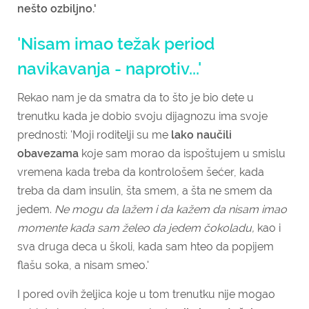
nešto ozbiljno.'
'Nisam imao težak period
navikavanja - naprotiv...'
Rekao nam je da smatra
da to što je bio dete u
trenutku kada je dobio svoju dijagnozu ima svoje
prednosti: 'Moji roditelji su me
lako naučili
obavezama
koje sam morao da ispoštujem u smislu
vremena kada treba da kontrološem šećer, kada
treba da dam insulin, šta smem, a šta ne smem da
jedem.
Ne mogu da lažem i da kažem da nisam imao
momente kada sam želeo da jedem čokoladu,
kao i
sva druga deca u školi, kada sam hteo da popijem
flašu soka, a nisam smeo.'
I pored ovih željica koje u tom trenutku nije mogao