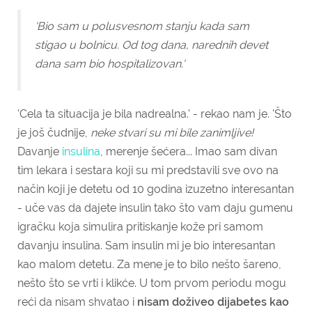
'Bio sam u polusvesnom stanju kada sam
stigao u bolnicu.
Od tog dana, narednih devet
dana sam bio hospitalizovan.'
'Cela ta situacija je bila nadrealna.' - rekao nam je. 'Što
je još čudnije,
neke stvari su mi bile zanimljive!
Davanje
insulina
, merenje šećera... Imao sam divan
tim lekara i sestara koji su mi predstavili sve ovo na
način koji je detetu od 10 godina izuzetno interesantan
- u
če vas da dajete insulin tako što vam daju gumenu
igračku koja simulira pritiskanje kože pri samom
davanju insulina. Sam insulin mi je bio interesantan
kao malom detetu. Za mene je to bilo nešto šareno,
nešto što se vrti i klikće. U tom prvom periodu mogu
reći da nisam shvatao i
nisam doživeo dijabetes kao