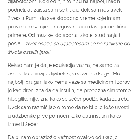
dijabetesom. Neki od njih to nisu na najbolji način
podneli, ali zaista sam se trudio dok sam još uvek
živeo u Rumi, da sve slobodno vreme koje imam
provedem sa njima razgovarajući i davajući im lične
primere. Od muzike, do sporta, škole, studiranja i
posla -
život osoba sa dijabetesom se ne razlikuje od
života ostalih ljudi.'
Rekao nam je da je edukacija važna, ne samo za
osobe koje imaju dijabetes, već za bilo koga: 'Moj
najbolji drugar, iako nema veze sa medicinom i zdrav
je kao dren, zna da da insulin, da prepozna simptome
hipoglikemije, zna kako se šećer podiže kada zatreba.
Uvek sam razmišljao o tome da ne bi bilo loše uvesti
u udžbenike prve pomoći i kako dati insulin i kako
izmeriti šećer.'
Da bi nam obrazložio važnost ovakve edukacije,