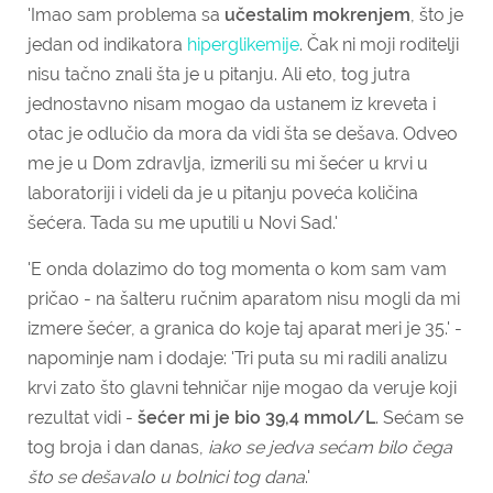
'Imao sam problema sa
učestalim mokrenjem
, što je
jedan od indikatora
hiperglikemije
. Čak ni moji roditelji
nisu tačno znali šta je u pitanju. Ali eto, tog jutra
jednostavno nisam mogao da ustanem iz kreveta i
otac je odlučio da mora da vidi šta se dešava. Odveo
me je u Dom zdravlja, izmerili su mi šećer u krvi u
laboratoriji i videli da je u pitanju poveća količina
šećera. Tada su me uputili u Novi Sad.'
'E onda dolazimo do tog momenta o kom sam vam
pričao - na šalteru ručnim aparatom nisu mogli da mi
izmere šećer, a granica do koje taj aparat meri je 35.' -
napominje nam i dodaje: 'Tri puta su mi radili analizu
krvi zato što glavni tehničar nije mogao da veruje koji
rezultat vidi -
šećer mi je bio 39,4 mmol/L
. Sećam se
tog broja i dan danas,
iako se jedva sećam bilo čega
što se dešavalo u bolnici tog dana
.'