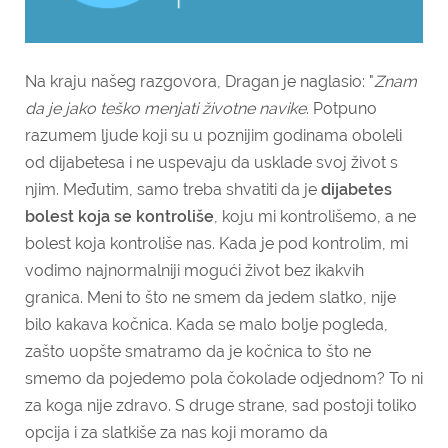
Na kraju našeg razgovora, Dragan je naglasio: "
Znam
da je jako teško menjati životne navike
. Potpuno
razumem ljude koji su u poznijim godinama oboleli
od dijabetesa i ne uspevaju da usklade svoj život s
njim.
Međutim, samo treba shvatiti da je
dijabetes
bolest koja se kontroliše
, koju mi kontrolišemo, a ne
bolest koja kontroliše nas. Kada je pod kontrolim, mi
vodimo najnormalniji mogući život bez ikakvih
granica. Meni to što ne smem da jedem slatko, nije
bilo kakava kočnica. Kada se malo bolje pogleda,
zašto uopšte smatramo da je kočnica to što ne
smemo da pojedemo pola čokolade odjednom? To ni
za koga nije zdravo. S druge strane, sad postoji toliko
opcija i za slatkiše za nas koji moramo da