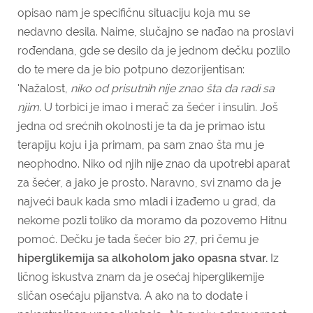
opisao nam je specifičnu situaciju koja mu se
nedavno desila. Naime, slučajno se nađao na proslavi
rođendana, gde se desilo da je jednom dečku pozlilo
do te mere da je bio potpuno dezorijentisan:
'Nažalost,
niko od prisutnih nije znao šta da radi sa
njim
. U torbici je imao i merač za šećer i insulin. Još
jedna od srećnih okolnosti je ta da je primao istu
terapiju koju i ja primam, pa sam znao šta mu je
neophodno. Niko od njih nije znao da upotrebi aparat
za šećer, a jako je prosto. Naravno, svi znamo da je
najveći bauk kada smo mladi i izađemo u grad, da
nekome pozli toliko da moramo da pozovemo Hitnu
pomoć
. Dečku je tada šećer bio 27, pri čemu je
hiperglikemija sa alkoholom jako opasna stvar.
Iz
ličnog iskustva znam da je osećaj hiperglikemije
sličan osećaju pijanstva. A ako na to dodate i