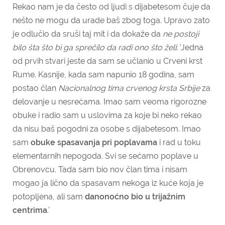
Rekao nam je da često od ljudi s dijabetesom čuje da
nešto ne mogu da urade baš zbog toga. Upravo zato
je odlučio da sruši taj mit i da dokaže da
ne postoji
bilo šta što bi ga sprečilo da radi ono što želi
: '
Jedna
od prvih stvari jeste da sam se učlanio u Crveni krst
Rume.
Kasnije, kada sam napunio 18 godina, sam
postao član
Nacionalnog tima crvenog krsta Srbije
za
delovanje u nesrećama.
Imao sam veoma rigorozne
obuke i radio sam u uslovima za koje bi neko rekao
da nisu baš pogodni za osobe s dijabetesom. Imao
sam
obuke spasavanja pri poplavama
i rad u toku
elementarnih nepogoda. Svi se sećamo poplave u
Obrenovcu. Tada sam bio nov član tima i nisam
mogao ja lično da spasavam nekoga iz kuće koja je
potopljena, ali sam
danonoćno bio u trijažnim
centrima
.'