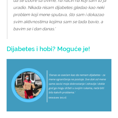
da se izbore sa ovime, na način na koji sam to ja
uradio. Nikada nisam dijabetes gledao kao neki
problem koji mene sputava, što sam i dokazao
svim aktivnostima kojima sam se tada bavio, a
bavim se i dan danas.'
Dijabetes i hobi? Moguće je!