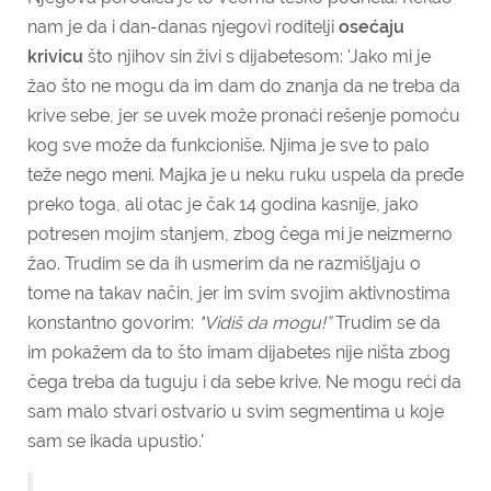
nam je da i dan-danas njegovi roditelji
osećaju
krivicu
što njihov sin živi s dijabetesom: '
Jako mi je
žao što ne mogu da im dam do znanja da ne treba da
krive sebe, jer se uvek može pronaći rešenje pomoću
kog sve može da funkcioniše. Njima je sve to palo
teže nego meni. Majka je u neku ruku uspela da pređe
preko toga, ali otac je čak 14 godina kasnije, jako
potresen mojim stanjem, zbog čega mi je neizmerno
žao. Trudim se da ih usmerim da ne razmišljaju o
tome na takav način, jer im svim svojim aktivnostima
konstantno govorim:
"V
idiš da mogu!”
Trudim se da
im pokažem da to što imam dijabetes nije ništa zbog
čega treba da tuguju i da sebe krive. Ne mogu reći da
sam malo stvari ostvario u svim segmentima u koje
sam se ikada upustio.'