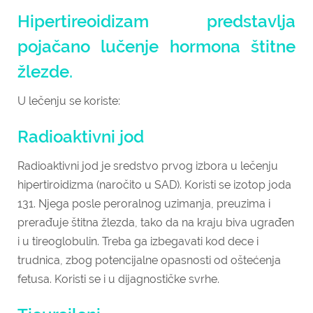
Hipertireoidizam predstavlja
pojačano lučenje hormona štitne
žlezde.
U lečenju se koriste:
Radioaktivni jod
Radioaktivni jod je sredstvo prvog izbora u lečenju
hipertiroidizma (naročito u SAD). Koristi se izotop joda
131. Njega posle peroralnog uzimanja, preuzima i
prerađuje štitna žlezda, tako da na kraju biva ugrađen
i u tireoglobulin. Treba ga izbegavati kod dece i
trudnica, zbog potencijalne opasnosti od oštećenja
fetusa. Koristi se i u dijagnostičke svrhe.