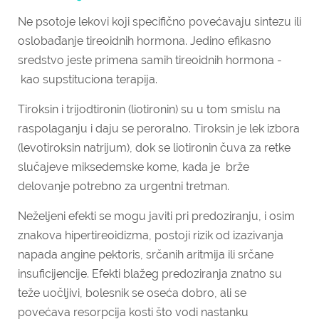
Ne psotoje lekovi koji specifično povećavaju sintezu ili
oslobađanje tireoidnih hormona. Jedino efikasno
sredstvo jeste primena samih tireoidnih hormona -
kao supstituciona terapija.
Tiroksin i trijodtironin (liotironin) su u tom smislu na
raspolaganju i daju se peroralno. Tiroksin je lek izbora
(levotiroksin natrijum), dok se liotironin čuva za retke
slučajeve miksedemske kome, kada je brže
delovanje potrebno za urgentni tretman.
Neželjeni efekti se mogu javiti pri predoziranju, i osim
znakova hipertireoidizma, postoji rizik od izazivanja
napada angine pektoris, srčanih aritmija ili srčane
insuficijencije. Efekti blažeg predoziranja znatno su
teže uočljivi, bolesnik se oseća dobro, ali se
povećava resorpcija kosti što vodi nastanku