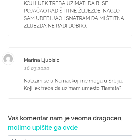
KOJI LIJEK TREBA UZIMATI DA BI SE
POJAČAO RAD ŠTITNE ŽLIJEZDE. NAGLO
SAM UDEBLJAO I SNATRAM DA MI ŠTITNA
ŽLIJEZDA NE RADI DOBRO.
Marina Ljubisic
16.03.2020
Nalazim se u Nemackoj i ne mogu u Srbiju.
Koji lek treba da uzimam umesto Tiastata?
Vaš komentar nam je veoma dragocen,
molimo upišite ga ovde