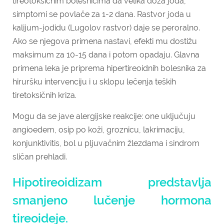
tireotoksičnim bolesnicima da velika doza joda,
simptomi se povlače za 1-2 dana. Rastvor joda u
kalijum-jodidu (Lugolov rastvor) daje se peroralno.
Ako se njegova primena nastavi, efekti mu dostižu
maksimum za 10-15 dana i potom opadaju. Glavna
primena leka je priprema hipertireoidnih bolesnika za
hiruršku intervenciju i u sklopu lečenja teških
tiretoksičnih kriza.
Mogu da se jave alergijske reakcije: one uključuju
angioedem, osip po koži, groznicu, lakrimaciju,
konjunktivitis, bol u pljuvačnim žlezdama i sindrom
sličan prehladi.
Hipotireoidizam predstavlja
smanjeno lučenje hormona
tireoideje.