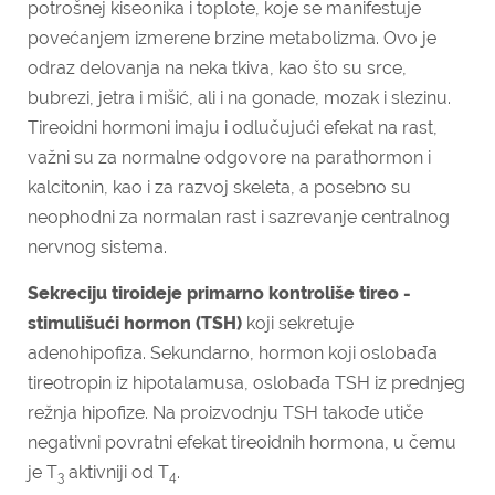
potrošnej kiseonika i toplote, koje se manifestuje
povećanjem izmerene brzine metabolizma. Ovo je
odraz delovanja na neka tkiva, kao što su srce,
bubrezi, jetra i mišić, ali i na gonade, mozak i slezinu.
Tireoidni hormoni imaju i odlučujući efekat na rast,
važni su za normalne odgovore na parathormon i
kalcitonin, kao i za razvoj skeleta, a posebno su
neophodni za normalan rast i sazrevanje centralnog
nervnog sistema.
Sekreciju tiroideje primarno kontroliše tireo -
stimulišući hormon (TSH)
koji sekretuje
adenohipofiza. Sekundarno, hormon koji oslobađa
tireotropin iz hipotalamusa, oslobađa TSH iz prednjeg
režnja hipofize. Na proizvodnju TSH takođe utiče
negativni povratni efekat tireoidnih hormona, u čemu
je T
aktivniji od T
.
3
4