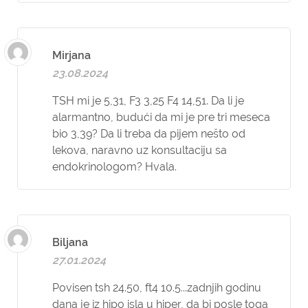
Mirjana
23.08.2024
TSH mi je 5,31, F3 3,25 F4 14,51. Da li je
alarmantno, budući da mi je pre tri meseca
bio 3,39? Da li treba da pijem nešto od
lekova, naravno uz konsultaciju sa
endokrinologom? Hvala.
Biljana
27.01.2024
Povisen tsh 24.50, ft4 10.5...zadnjih godinu
dana je iz hipo isla u hiper, da bi posle toga