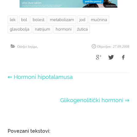
lek
bol
bolest
metabolizam
jod
mučnina
glavobolja
natrijum
hormoni
žutica
Odeljci knjiga
,
Objavljen: 27.09.2008
⇐ Hormoni hipotalamusa
Glikogenolitički hormoni ⇒
Povezani tekstovi: