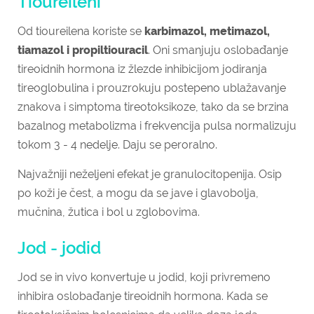
Tioureileni
Od tioureilena koriste se
karbimazol, metimazol,
tiamazol i propiltiouracil
. Oni smanjuju oslobađanje
tireoidnih hormona iz žlezde inhibicijom jodiranja
tireoglobulina i prouzrokuju postepeno ublažavanje
znakova i simptoma tireotoksikoze, tako da se brzina
bazalnog metabolizma i frekvencija pulsa normalizuju
tokom 3 - 4 nedelje. Daju se peroralno.
Najvažniji neželjeni efekat je granulocitopenija. Osip
po koži je čest, a mogu da se jave i glavobolja,
mučnina, žutica i bol u zglobovima.
Jod - jodid
Jod se in vivo konvertuje u jodid, koji privremeno
inhibira oslobađanje tireoidnih hormona. Kada se