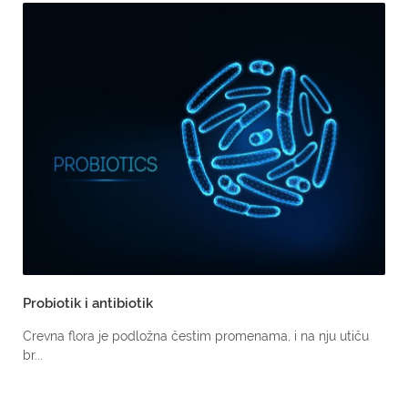
Probiotik i antibiotik
Crevna flora je podložna čestim promenama, i na nju utiču
br...