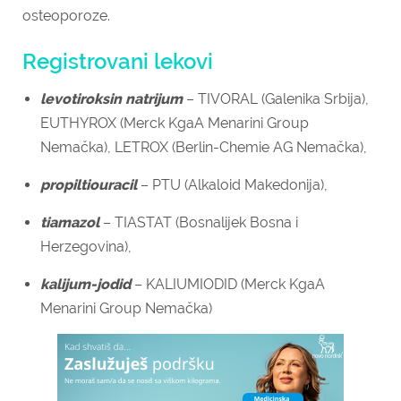
osteoporoze.
Registrovani lekovi
levotiroksin natrijum
– TIVORAL (Galenika Srbija),
EUTHYROX (Merck KgaA Menarini Group
Nemačka), LETROX (Berlin-Chemie AG Nemačka),
propiltiouracil
– PTU (Alkaloid Makedonija),
tiamazol
– TIASTAT (Bosnalijek Bosna i
Herzegovina),
kalijum-jodid
– KALIUMIODID (Merck KgaA
Menarini Group Nemačka)