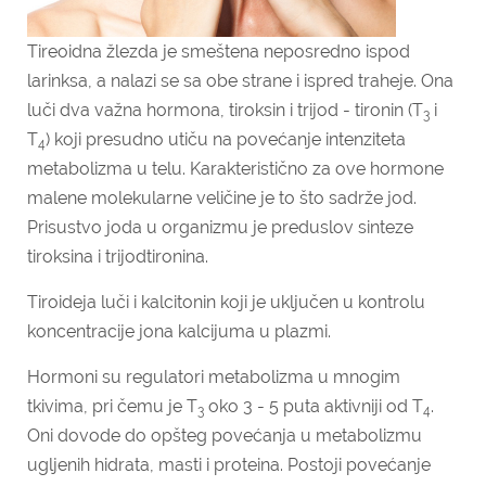
Tireoidna žlezda je smeštena neposredno ispod
larinksa, a nalazi se sa obe strane i ispred traheje. Ona
luči dva važna hormona, tiroksin i trijod - tironin (T
i
3
T
) koji presudno utiču na povećanje intenziteta
4
metabolizma u telu. Karakteristično za ove hormone
malene molekularne veličine je to što sadrže jod.
Prisustvo joda u organizmu je preduslov sinteze
tiroksina i trijodtironina.
Tiroideja luči i kalcitonin koji je uključen u kontrolu
koncentracije jona kalcijuma u plazmi.
Hormoni su regulatori metabolizma u mnogim
tkivima, pri čemu je T
oko 3 - 5 puta aktivniji od T
.
3
4
Oni dovode do opšteg povećanja u metabolizmu
ugljenih hidrata, masti i proteina. Postoji povećanje