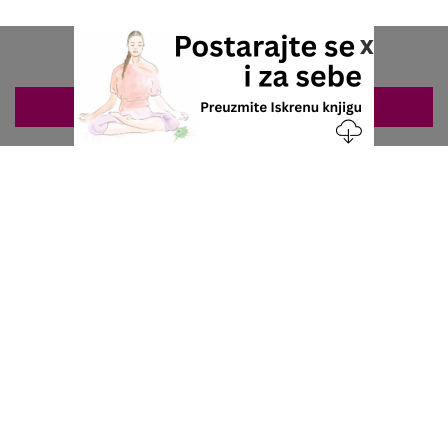
x
ZAKAZIVANJE 063/687-460
Nacionalni servis za zakazivanje
u privatnoj praksi.
+381 63 687 460
office@stetoskop.info
ZA PACIJENTE