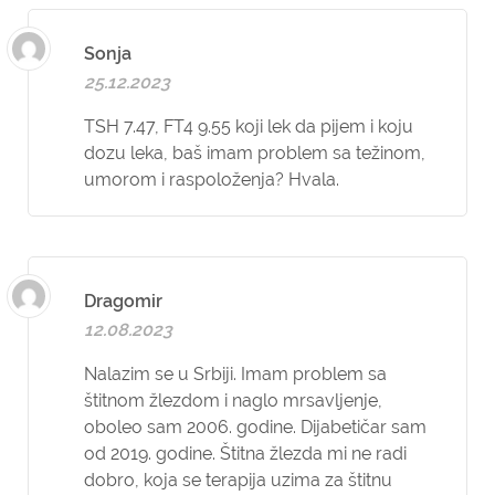
Sonja
25.12.2023
TSH 7.47, FT4 9.55 koji lek da pijem i koju
dozu leka, baš imam problem sa težinom,
umorom i raspoloženja? Hvala.
Dragomir
12.08.2023
Nalazim se u Srbiji. Imam problem sa
štitnom žlezdom i naglo mrsavljenje,
oboleo sam 2006. godine. Dijabetičar sam
od 2019. godine. Štitna žlezda mi ne radi
dobro, koja se terapija uzima za štitnu