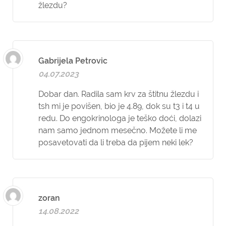
žlezdu?
Gabrijela Petrovic
04.07.2023
Dobar dan. Radila sam krv za štitnu žlezdu i
tsh mi je povišen, bio je 4.89, dok su t3 i t4 u
redu. Do engokrinologa je teško doći, dolazi
nam samo jednom mesečno. Možete li me
posavetovati da li treba da pijem neki lek?
zoran
14.08.2022