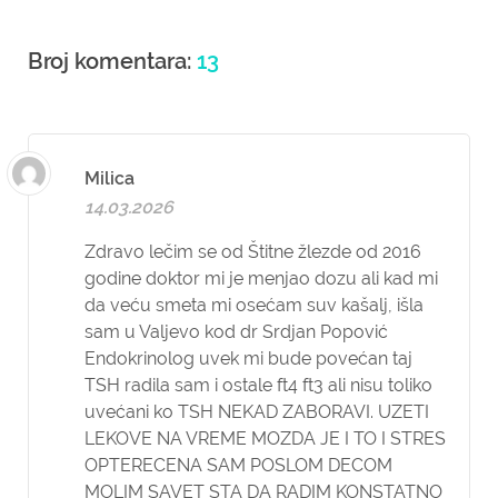
Broj komentara:
13
Milica
14.03.2026
Zdravo lečim se od Štitne žlezde od 2016
godine doktor mi je menjao dozu ali kad mi
da veću smeta mi osećam suv kašalj, išla
sam u Valjevo kod dr Srdjan Popović
Endokrinolog uvek mi bude povećan taj
TSH radila sam i ostale ft4 ft3 ali nisu toliko
uvećani ko TSH NEKAD ZABORAVI. UZETI
LEKOVE NA VREME MOZDA JE I TO I STRES
OPTERECENA SAM POSLOM DECOM
MOLIM SAVET STA DA RADIM KONSTATNO