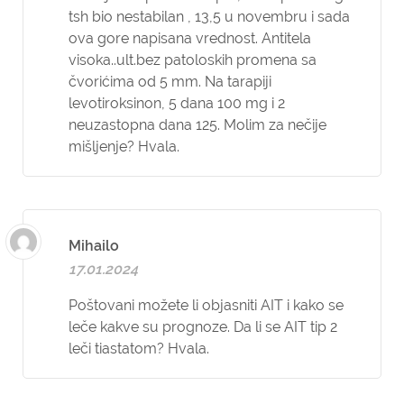
tsh bio nestabilan , 13,5 u novembru i sada
ova gore napisana vrednost. Antitela
visoka..ult.bez patoloskih promena sa
čvorićima od 5 mm. Na tarapiji
levotiroksinon, 5 dana 100 mg i 2
neuzastopna dana 125. Molim za nečije
mišljenje? Hvala.
Mihailo
17.01.2024
Poštovani možete li objasniti AIT i kako se
leče kakve su prognoze. Da li se AIT tip 2
leči tiastatom? Hvala.