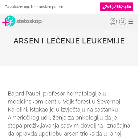
Za zakazivanje telefonskim putem
063/687-460
ARSEN I LEČENJE LEUKEMIJE
Bajard Pauel, profesor hematologije u
medicinskom centru Vejk forest u Severnoj
Karolini, istakao je u izvještaju na sastanku
Americčkog udruženja za onkologiju da je
stopa preživljavanja sasvim dovoljna i značajna
da opravda upotrebu arsen trioksida u ranoj