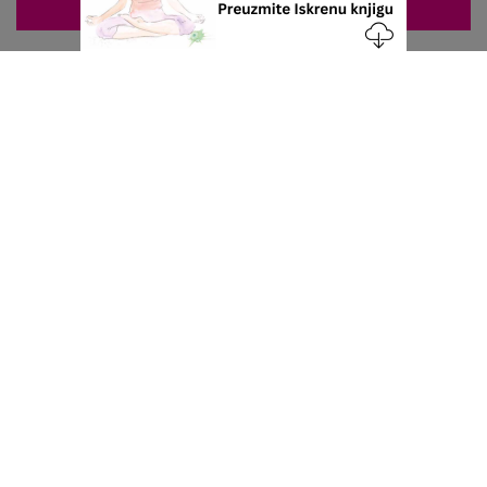
ZAKAZIVANJE 063/687-460
Nacionalni servis za zakazivanje
u privatnoj praksi.
+381 63 687 460
office@stetoskop.info
ZA PACIJENTE
Doktori
Ordinacije
Zakaži pregled