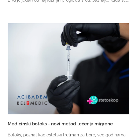
Medicinski botoks - novi metod lečenja migrene
Botoks, poznat kao estetski tretman za bore, već godinama