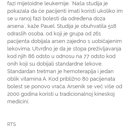
fazi mijeloidne leukemije. `Naša studija je
pokazala da će pacijenti imati koristi ukoliko im
se u ranoj fazi bolesti da određena doza
arsena`, kaže Pauel. Studija je obuhvatila 518
odraslih osoba, od koji je grupa od 261
pacijenta dobijala arsen zajedno s uobičajenim
lekovima. Utvrđno je da je stopa preživljavanja
kod njih 86 odsto u odnosu na 77 odsto kod
onih koji su dobijali standardne lekove.
Standardan tretman je hemoterapija i jedan
oblik vitamina A. Kod približno 80 pacijenata
bolest se ponovo vraća. Arsenik se već više od
2000 godina koristi u tradicionalnoj kineskoj
medicini.
RTS