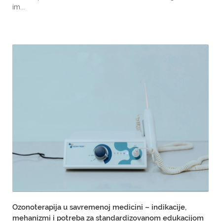
im...
Ozonoterapija u savremenoj medicini – indikacije,
mehanizmi i potreba za standardizovanom edukacijom