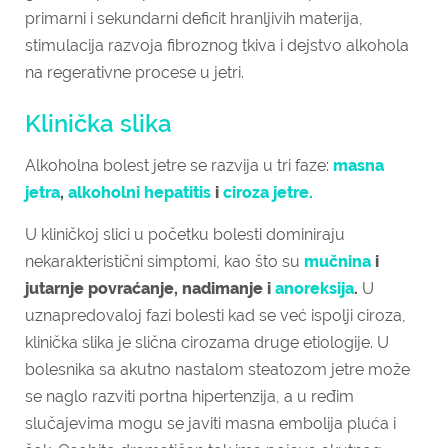
primarni i sekundarni deficit hranljivih materija,
stimulacija razvoja fibroznog tkiva i dejstvo alkohola
na regerativne procese u jetri.
Klinička slika
Alkoholna bolest jetre se razvija u tri faze:
masna
jetra
,
alkoholni hepatitis
i
ciroza jetre.
U kliničkoj slici u početku bolesti dominiraju
nekarakteristični simptomi, kao što su
mučnina
i
jutarnje povraćanje, nadimanje i
anoreksija
.
U
uznapredovaloj fazi bolesti kad se već ispolji ciroza,
klinička slika je slična cirozama druge etiologije. U
bolesnika sa akutno nastalom steatozom jetre može
se naglo razviti portna hipertenzija, a u ređim
slučajevima mogu se javiti masna embolija pluća i