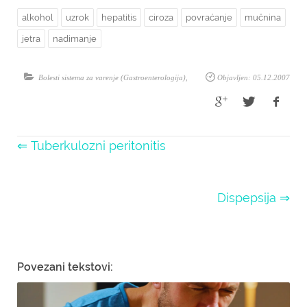
alkohol
uzrok
hepatitis
ciroza
povraćanje
mučnina
jetra
nadimanje
Bolesti sistema za varenje (Gastroenterologija)
,
Objavljen: 05.12.2007
⇐ Tuberkulozni peritonitis
Dispepsija ⇒
Povezani tekstovi: