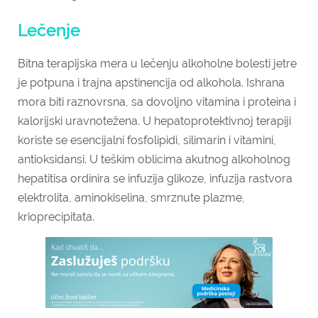
Lečenje
Bitna terapijska mera u lečenju alkoholne bolesti jetre
je potpuna i trajna apstinencija od alkohola. Ishrana
mora biti raznovrsna, sa dovoljno vitamina i proteina i
kalorijski uravnotežena. U hepatoprotektivnoj terapiji
koriste se esencijalni fosfolipidi, silimarin i vitamini,
antioksidansi. U teškim oblicima akutnog alkoholnog
hepatitisa ordinira se infuzija glikoze, infuzija rastvora
elektrolita, aminokiselina, smrznute plazme,
krioprecipitata.