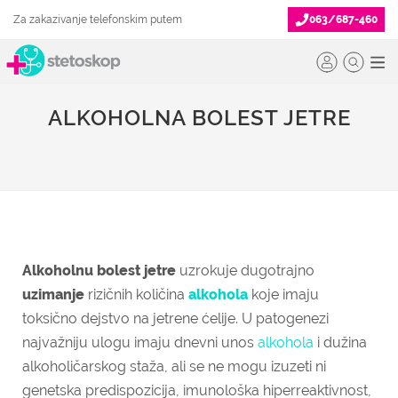
Za zakazivanje telefonskim putem
063/687-460
ALKOHOLNA BOLEST JETRE
Alkoholnu bolest jetre
uzrokuje dugotrajno
uzimanje
rizičnih količina
alkohola
koje imaju
toksično dejstvo na jetrene ćelije. U patogenezi
najvažniju ulogu imaju dnevni unos
alkohola
i dužina
alkoholičarskog staža, ali se ne mogu izuzeti ni
genetska predispozicija, imunološka hiperreaktivnost,