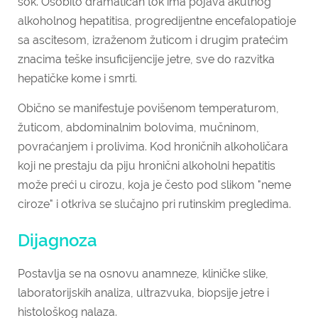
šok. Osobito dramatičan tok ima pojava akutnog
alkoholnog hepatitisa, progredijentne encefalopatioje
sa ascitesom, izraženom žuticom i drugim pratećim
znacima teške insuficijencije jetre, sve do razvitka
hepatičke kome i smrti.
Obično se manifestuje povišenom temperaturom,
žuticom, abdominalnim bolovima, mučninom,
povraćanjem i prolivima. Kod hroničnih alkoholičara
koji ne prestaju da piju hronični alkoholni hepatitis
može preći u cirozu, koja je često pod slikom "neme
ciroze" i otkriva se slučajno pri rutinskim pregledima.
Dijagnoza
Postavlja se na osnovu anamneze, kliničke slike,
laboratorijskih analiza, ultrazvuka, biopsije jetre i
histološkog nalaza.