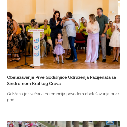
Obeležavanje Prve Godišnjice Udruženja Pacijenata sa
Sindromom Kratkog Creva
Održana je svečana ceremonija povodom obeležavanja prve
godi...