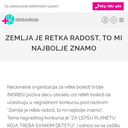
Za zakazivanje telefonskim putem
063/687-460
ZEMLJA JE RETKA RADOST, TO MI
NAJBOLJE ZNAMO
Nacionalna organizacija za retke bolesti Srbije
(
NORBS
) poziva decu obolelu od retkih bolesti da
učestvuju u nagradnom konkursu pod nazivom
"Zemlja je retka radost, to mi najbolje znamo".
Tema nagradnog konkursa je "ZA LEPŠU PLANETU
KOJA TREBA SVAKOM DETETU", i odnosi se na zaštitu