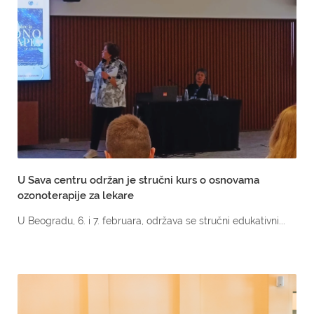
U Sava centru održan je stručni kurs o osnovama
ozonoterapije za lekare
U Beogradu, 6. i 7. februara, održava se stručni edukativni...