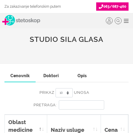
Za zakazivanje telefonskim putem
063/687-460
STUDIO SILA GLASA
Cenovnik
Doktori
Opis
PRIKAZ
UNOSA
PRETRAGA:
Oblast
medicine
Naziv usluge
Cena