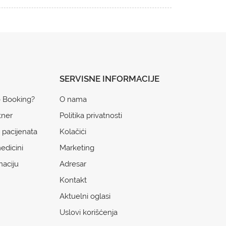
SERVISNE INFORMACIJE
o Booking?
O nama
tner
Politika privatnosti
 pacijenata
Kolačići
edicini
Marketing
naciju
Adresar
Kontakt
Aktuelni oglasi
Uslovi korišćenja