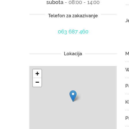
subota
- 08:00 - 14:00
Telefon za zakazivanje
J
063 687 460
M
Lokacija
W
+
−
P
K
P