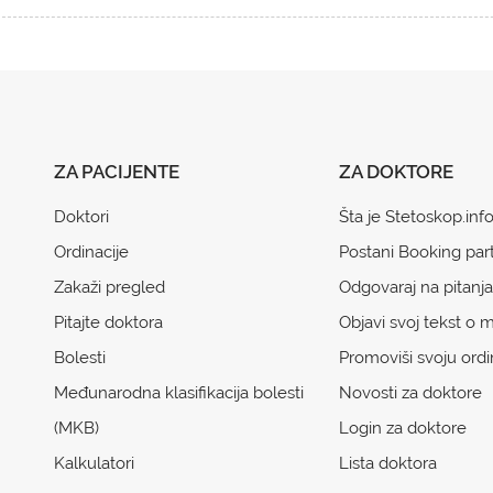
ZA PACIJENTE
ZA DOKTORE
Doktori
Šta je Stetoskop.inf
Ordinacije
Postani Booking par
Zakaži pregled
Odgovaraj na pitanja
Pitajte doktora
Objavi svoj tekst o m
Bolesti
Promoviši svoju ordi
Međunarodna klasifikacija bolesti
Novosti za doktore
(MKB)
Login za doktore
Kalkulatori
Lista doktora