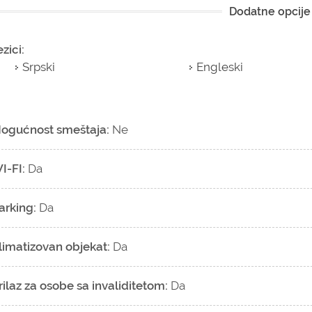
Dodatne opcije
ezici:
Srpski
Engleski
ogućnost smeštaja:
Ne
I-FI:
Da
arking:
Da
limatizovan objekat:
Da
rilaz za osobe sa invaliditetom:
Da