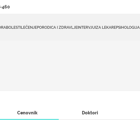
-460
ORA
BOLESTI
LEČENJE
PORODICA I ZDRAVLJE
INTERVJUI
ZA LEKARE
PSIHOLOGIJA
Cenovnik
Doktori