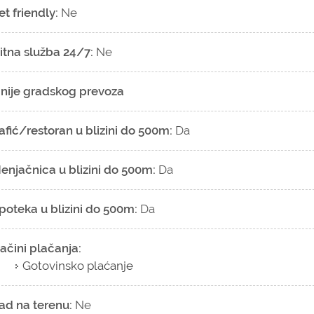
et friendly:
Ne
itna služba 24/7:
Ne
inije gradskog prevoza
afić/restoran u blizini do 500m:
Da
enjačnica u blizini do 500m:
Da
poteka u blizini do 500m:
Da
ačini plačanja:
Gotovinsko plaćanje
ad na terenu:
Ne