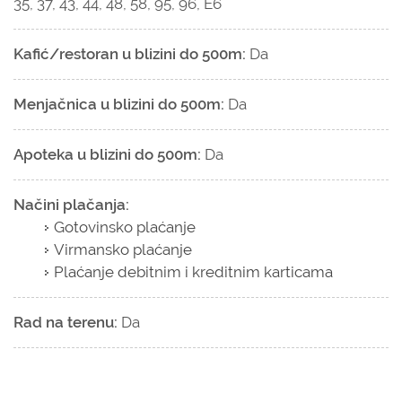
35, 37, 43, 44, 48, 58, 95, 96, E6
Kafić/restoran u blizini do 500m:
Da
Menjačnica u blizini do 500m:
Da
Apoteka u blizini do 500m:
Da
Načini plačanja:
Gotovinsko plaćanje
Virmansko plaćanje
Plaćanje debitnim i kreditnim karticama
Rad na terenu:
Da