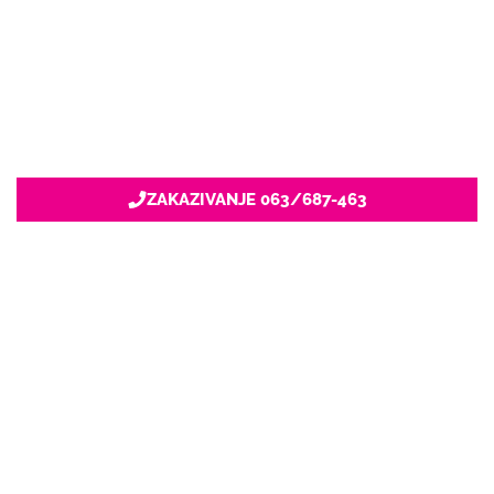
ZAKAZIVANJE 063/687-463
Nacionalni servis za zakazivanje
u privatnoj praksi.
+381 63 687 460
office@stetoskop.info