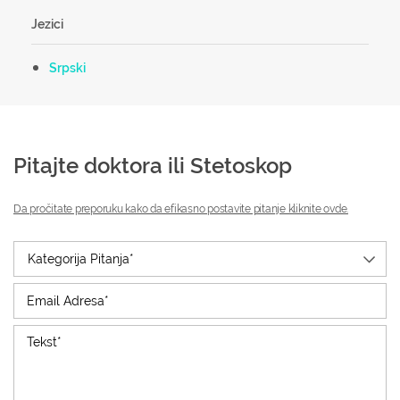
Jezici
Srpski
Pitajte doktora ili Stetoskop
Da pročitate preporuku kako da efikasno postavite pitanje kliknite ovde.