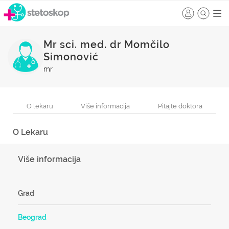
Mr sci. med. dr Momčilo
Simonović
mr
O lekaru
Više informacija
Pitajte doktora
O Lekaru
Više informacija
Grad
Beograd