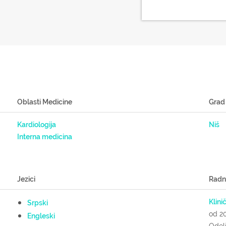
Oblasti Medicine
Grad
Kardiologija
Niš
Interna medicina
Jezici
Radn
Klini
Srpski
od 2
Engleski