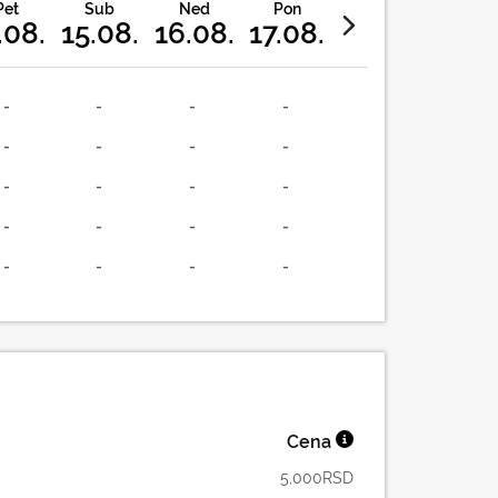
Pet
Sub
Ned
Pon
.08.
15.08.
16.08.
17.08.
-
-
-
-
-
-
-
-
-
-
-
-
-
-
-
-
-
-
-
-
Cena
5,000
RSD