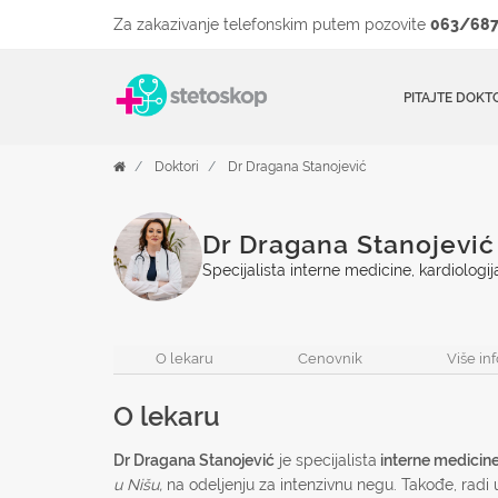
Za zakazivanje telefonskim putem pozovite
063/687
PITAJTE DOKT
Doktori
Dr Dragana Stanojević
Dr Dragana Stanojević
Specijalista interne medicine, kardiologij
O lekaru
Cenovnik
Više in
O lekaru
Dr Dragana Stanojević
je specijalista
interne medicin
u Nišu,
na odeljenju za intenzivnu negu. Takođe, radi u