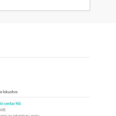
o Iskustvo
čki centar Niš
006.