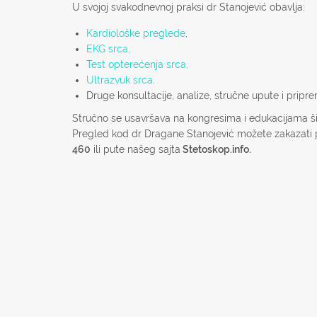
U svojoj svakodnevnoj praksi dr Stanojević obavlja:
Kardiološke preglede
,
EKG srca,
Test opterećenja srca,
Ultrazvuk srca
.
Druge konsultacije, analize, stručne upute i pripr
Stručno se usavršava na kongresima i edukacijama ši
Pregled kod dr Dragane Stanojević možete zakazati 
460
ili pute našeg sajta
Stetoskop.info.