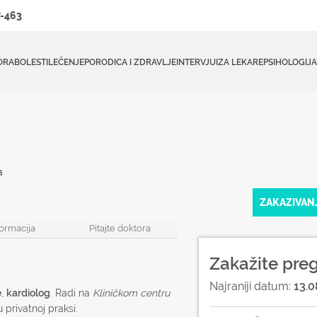
-463
ORA
BOLESTI
LEČENJE
PORODICA I ZDRAVLJE
INTERVJUI
ZA LEKARE
PSIHOLOGIJA
a
ZAKAZIVAN
formacija
Pitajte doktora
Zakažite pre
Najraniji datum:
13.0
e
,
kardiolog
. Radi na
Kliničkom centru
 privatnoj praksi.