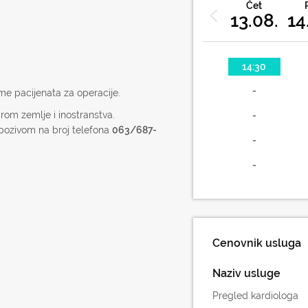
Čet
13.08.
14
14:30
-
eme pacijenata za operacije.
rom zemlje i inostranstva.
-
pozivom na broj telefona
063/687-
-
-
Cenovnik usluga
Naziv usluge
Pregled kardiologa