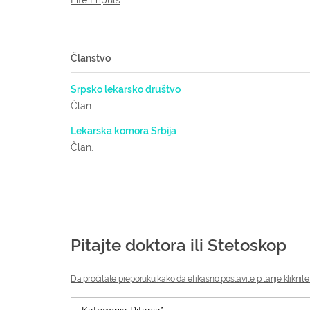
Life Impuls
Članstvo
Srpsko lekarsko društvo
Član.
Lekarska komora Srbija
Član.
Pitajte doktora ili Stetoskop
Da pročitate preporuku kako da efikasno postavite pitanje kliknite