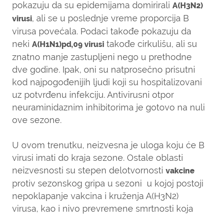
pokazuju da su epidemijama domirirali
A(H3N2)
, ali se u poslednje vreme proporcija B
virusi
virusa povećala. Podaci takođe pokazuju da
neki
takođe cirkulišu, ali su
A(H1N1)pd,09 virusi
znatno manje zastupljeni nego u prethodne
dve godine. Ipak, oni su natprosečno prisutni
kod najpogođenijih ljudi koji su hospitalizovani
uz potvrđenu infekciju. Antivirusni otpor
neuraminidaznim inhibitorima je gotovo na nuli
ove sezone.
U ovom trenutku, neizvesna je uloga koju će B
virusi imati do kraja sezone. Ostale oblasti
neizvesnosti su stepen delotvornosti
vakcine
protiv sezonskog gripa u sezoni u kojoj postoji
nepoklapanje vakcina i kruženja A(H3N2)
virusa, kao i nivo prevremene smrtnosti koja