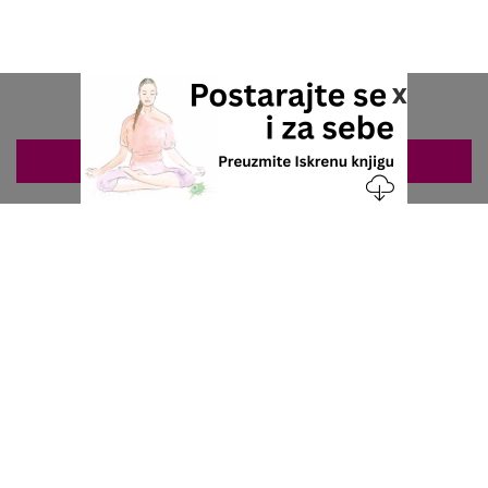
x
ZAKAZIVANJE 063/687-460
Nacionalni servis za zakazivanje
u privatnoj praksi.
+381 63 687 460
office@stetoskop.info