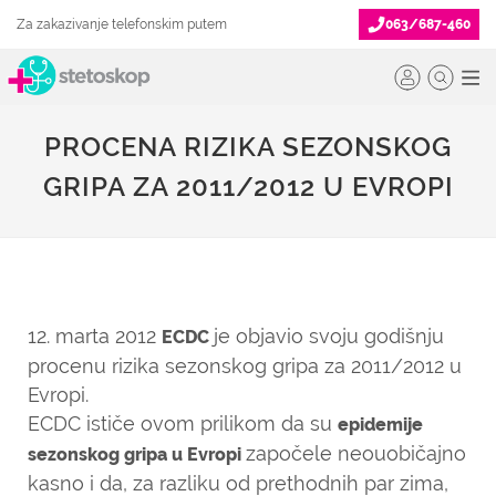
Za zakazivanje telefonskim putem
063/687-460
PROCENA RIZIKA SEZONSKOG
GRIPA ZA 2011/2012 U EVROPI
12. marta 2012
je objavio svoju godišnju
ECDC
procenu rizika sezonskog gripa za 2011/2012 u
Evropi.
ECDC ističe ovom prilikom da su
epidemije
započele neouobičajno
sezonskog gripa u Evropi
kasno i da, za razliku od prethodnih par zima,