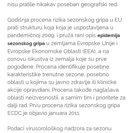
nisu pratile nikakav poseban geografski red.
Godišnja procena rizika sezonskog gripa u EU
prati strukturu koja koja je uspostavljena u
pandemičnoj 2009. i pruža rani opis
epidemija
u zemljama Evropske Unije i
sezonskog gripa
Evropske Ekonomske Oblasti (EEA), a na
osnovu iskustva iz zemalja koje su prve
pogođene. Procena identifikuje posebne
karakteristike trenutne sezone, posebno
oblasti u kojima su javno zdravlje ili kliničke
akcije opravdiani. Procena takođe naglašava
oblasti neizvesnostii, a samim tim i prioritete za
dalji rad. Prvu procena rizika sezonskog gripa
ECDC je objavio januara 2011.
Podaci virusorološkog nadzora za sezonu