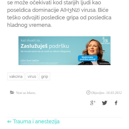
se može očekivati kod starijih ljudi kao
poseldica dominacije A(H3N2) virusa. Biće
teško odvojiti posledice gripa od posledica
hladnog vremena.
vakcina
virus
grip
Vesti za lekare
,
Objavljen: 16.03.2012
⇐ Trauma i anestezija