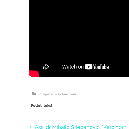
Razgovori u belom mantilu
,
Podeli tekst:
⇐ Ass. dr Mihailo Stjepanović, "Karcinom