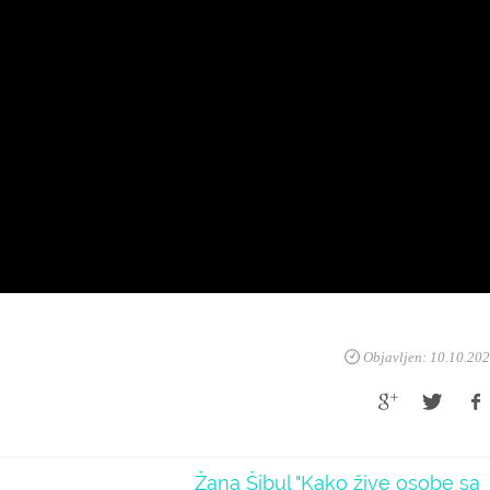
Objavljen: 10.10.20
Žana Šibul "Kako žive osobe sa