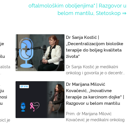
oftalmološkim oboljenjima" | Razgovor u
belom mantilu, Stetoskop ⇒
Dr Sanja Kostić |
je
„Decentralizacijom biološke
terapije do boljeg kvaliteta
ilu
života“
alista
Dr Sanja Kostić je medikalni
.
onkolog i govorila je o decentr...
l
Dr Marijana Milović
ju
Kovačević, „Inovativne
nosi
terapije za karcinom dojke“ |
 u
Razgovor u belom mantilu
Prim. dr Marijana Milović
Kovačević je medikalni onkolog
icl je
i b...
..