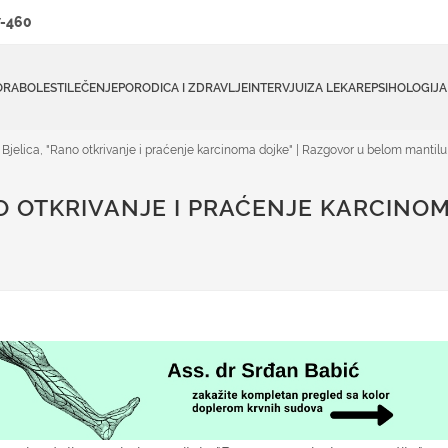
-460
ORA
BOLESTI
LEČENJE
PORODICA I ZDRAVLJE
INTERVJUI
ZA LEKARE
PSIHOLOGIJA
Bjelica, "Rano otkrivanje i praćenje karcinoma dojke" | Razgovor u belom mantilu
O OTKRIVANJE I PRAĆENJE KARCINOM