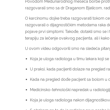
Povodom Međunarodnog meseca borbe protiv ra
razgovarali smo sa dr Draganom Bjelicom, rad
O karcinomu dojke treba razgovarati tokom ce
razgovarali o dijagnostičkim metodama raka doj
pojave prvi simptomi. Takođe, dotakli smo se i
terapiju za lečenje ovakvog pacijenta, ali i kako
U ovom videu odgovorili smo na sledeća pitanj
Koja je uloga radiologa u timu lekara koji s
U praksi, kada pacijenti dolaze na pregled r
Kada na pregled dođe pacijent sa bolom u d
Medicinsko-tehnološki napredak u radiologiji
Koja je uloga radiologa nakon dijagnostiko