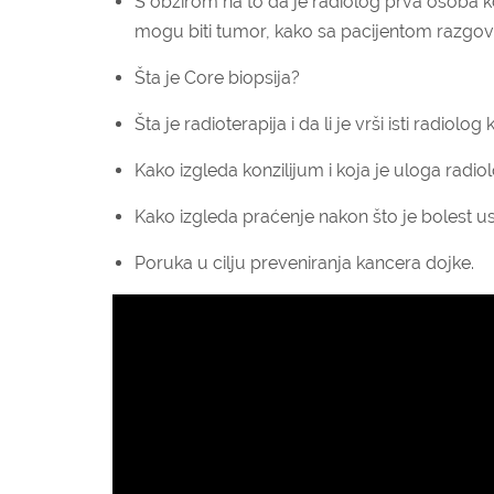
S obzirom na to da je radiolog prva osoba 
mogu biti tumor, kako sa pacijentom razgo
Šta je Core biopsija?
Šta je radioterapija i da li je vrši isti radiol
Kako izgleda konzilijum i koja je uloga radio
Kako izgleda praćenje nakon što je bolest u
Poruka u cilju preveniranja kancera dojke.