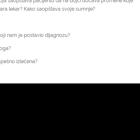
koja saopštava pacijentu da na dojci uočava promene koje
vara lekar? Kako saopštava svoje sumnje?
og koji nam je postavio dijagnozu?
loga?
spešno izlečena?