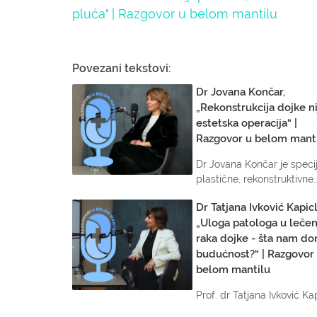
pluća" | Razgovor u belom mantilu
Povezani tekstovi:
Dr Jovana Končar,
„Rekonstrukcija dojke ni
estetska operacija“ |
Razgovor u belom mant
Dr Jovana Končar je specij
plastične, rekonstruktivne..
Dr Tatjana Ivković Kapic
„Uloga patologa u lečen
raka dojke - šta nam do
budućnost?“ | Razgovor
belom mantilu
Prof. dr Tatjana Ivković Kap
sa nama razgovarala o ulo.