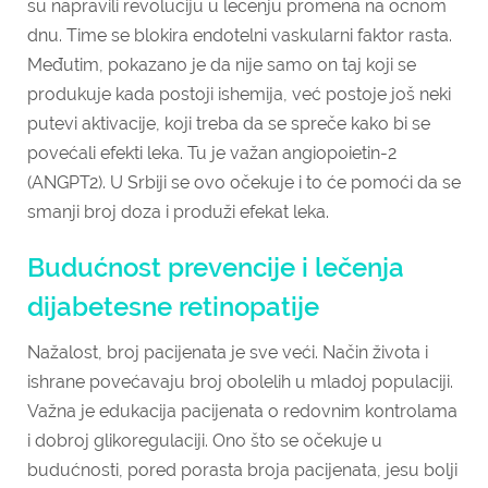
su napravili revoluciju u lečenju promena na očnom
dnu. Time se blokira endotelni vaskularni faktor rasta.
Međutim, pokazano je da nije samo on taj koji se
produkuje kada postoji ishemija, već postoje još neki
putevi aktivacije, koji treba da se spreče kako bi se
povećali efekti leka. Tu je važan angiopoietin-2
(ANGPT2). U Srbiji se ovo očekuje i to će pomoći da se
smanji broj doza i produži efekat leka.
Budućnost prevencije i lečenja
dijabetesne retinopatije
Nažalost, broj pacijenata je sve veći. Način života i
ishrane povećavaju broj obolelih u mladoj populaciji.
Važna je edukacija pacijenata o redovnim kontrolama
i dobroj glikoregulaciji. Ono što se očekuje u
budućnosti, pored porasta broja pacijenata, jesu bolji