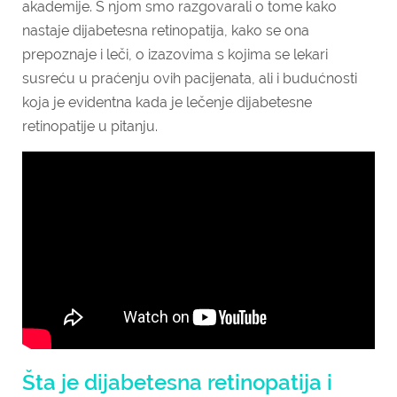
akademije. S njom smo razgovarali o tome kako
nastaje dijabetesna retinopatija, kako se ona
prepoznaje i leči, o izazovima s kojima se lekari
susreću u praćenju ovih pacijenata, ali i budućnosti
koja je evidentna kada je lečenje dijabetesne
retinopatije u pitanju.
Šta je dijabetesna retinopatija i