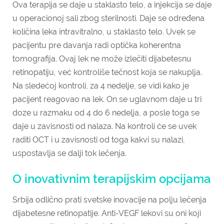
Ova terapija se daje u staklasto telo, a injekcija se daje
u operacionoj sali zbog sterilnosti. Daje se određena
količina leka intravitralno, u staklasto telo. Uvek se
pacijentu pre davanja radi optička koherentna
tomografija. Ovaj lek ne može izlečiti dijabetesnu
retinopatiju, već kontroliše tečnost koja se nakuplja.
Na sledećoj kontroli, za 4 nedelje, se vidi kako je
pacijent reagovao na lek. On se uglavnom daje u tri
doze u razmaku od 4 do 6 nedelja, a posle toga se
daje u zavisnosti od nalaza. Na kontroli će se uvek
raditi OCT i u zavisnosti od toga kakvi su nalazi,
uspostavlja se dalji tok lečenja.
O inovativnim terapijskim opcijama
Srbija odlično prati svetske inovacije na polju lečenja
dijabetesne retinopatije. Anti-VEGF lekovi su oni koji