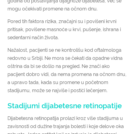
godina od postavljanja dijagnoze dijabetesa, već se
mogu očekivati promene na očnom dnu.
Pored tih faktora rizika, značajni su i povišeni krvni
pritisak, povišene masnoće u krvi, pušenje, ishrana i
sedentarni način života.
Nažalost, pacijenti se ne kontrolišu kod oftalmologa
redovno u Srbiji. Ne mora se čekati da opadne vidna
oštrina da bi se došlo na pregled. Ne znači ako
pacijent dobro vidi, da nema promena na očnom dnu,
a upravo tada, kada su promene u početnom
stadijumu, može se najviše i postići lečenjem.
Stadijumi dijabetesne retinopatije
Dijabetesna retinopatija prolazi kroz više stadijuma u
zavisnosti od dužine trajanja bolesti i koje delove oka