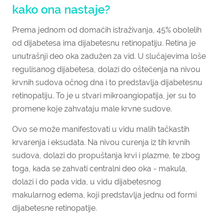
kako ona nastaje?
Prema jednom od domaćih istraživanja, 45% obolelih
od dijabetesa ima dijabetesnu retinopatiju. Retina je
unutrašnji deo oka zadužen za vid. U slučajevima loše
regulisanog dijabetesa, dolazi do oštećenja na nivou
krvnih sudova očnog dna i to predstavlja dijabetesnu
retinopatiju. To je u stvari mikroangiopatija, jer su to
promene koje zahvataju male krvne sudove.
Ovo se može manifestovati u vidu malih tačkastih
krvarenja i eksudata. Na nivou curenja iz tih krvnih
sudova, dolazi do propuštanja krvi i plazme, te zbog
toga, kada se zahvati centralni deo oka - makula,
dolazi i do pada vida, u vidu dijabetesnog
makularnog edema, koji predstavlja jednu od formi
dijabetesne retinopatije.