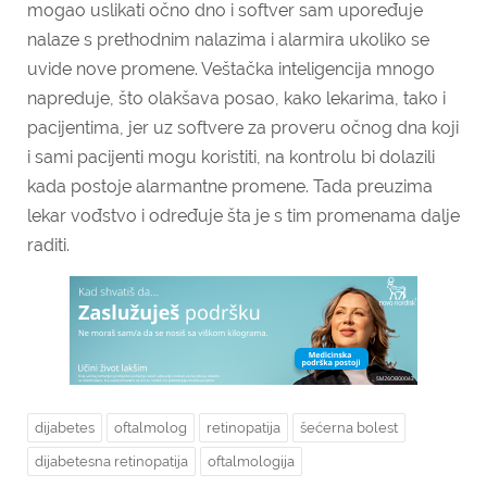
mogao uslikati očno dno i softver sam upoređuje
nalaze s prethodnim nalazima i alarmira ukoliko se
uvide nove promene. Veštačka inteligencija mnogo
napreduje, što olakšava posao, kako lekarima, tako i
pacijentima, jer uz softvere za proveru očnog dna koji
i sami pacijenti mogu koristiti, na kontrolu bi dolazili
kada postoje alarmantne promene. Tada preuzima
lekar vođstvo i određuje šta je s tim promenama dalje
raditi.
dijabetes
oftalmolog
retinopatija
šećerna bolest
dijabetesna retinopatija
oftalmologija