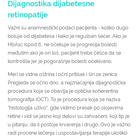
Dijagnostika dijabetesne
retinopatije
Važni su anamnestički podaci pacijenta - koliko dugo
boluje od dijabetesa i kako je regulisan šećer. Ako je
HbA1c ispod 6, ne očekuje se progresija bolesti,
međutim ako je on loš, pacijent treba češće da se
kontroliše jer je pogorašnje bolesti očekivano.
Meri se vidna oštrina i očni pritisak i širi se zenica.
Pregleda se očno dno, a najznačajnija dijagnostička
procedura koja se obavlja je optička koherentna
tomografija (OCT). To je procedura koja se naziva
“histologija uživo”, gde vidimo presek po slojevima
retine i vidi se jasno koji delovi su zahvaćeni, koji tip je
u pitanju, da li postoje krvarenja i drugo. Ovo je važno
radi procene lečenja i uspostavljanja terapije ukoliko