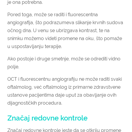
je ona potrebna.
Pored toga, može se raditi i fluorescentna
angiografija, što podrazumeva slikanje krvnih sudova
očnog dna. U venu se ubrizgava kontrast, te na
snimku možemo videti promene na oku, što pomaže
u uspostavljanju terapije.
Ako postoje i druge smetnje, može se odrediti vidno
polje.
OCT i fluorescentnu angiografiju ne može raditi svaki
oftalmolog, već oftalmolog iz primarne zdravstvene
ustanove pacijentima daje uput za obavljanje ovih
dijagnostičkih procedura.
Značaj redovne kontrole
Značaj redovne kontrole jeste da se otkriju promene