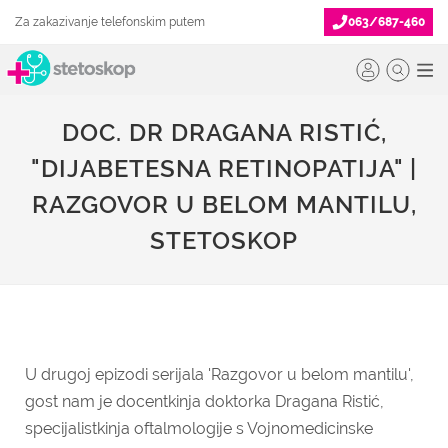
Za zakazivanje telefonskim putem
063/687-460
DOC. DR DRAGANA RISTIĆ,
"DIJABETESNA RETINOPATIJA" |
RAZGOVOR U BELOM MANTILU,
STETOSKOP
U drugoj epizodi serijala 'Razgovor u belom mantilu',
gost nam je docentkinja doktorka Dragana Ristić,
specijalistkinja oftalmologije s Vojnomedicinske