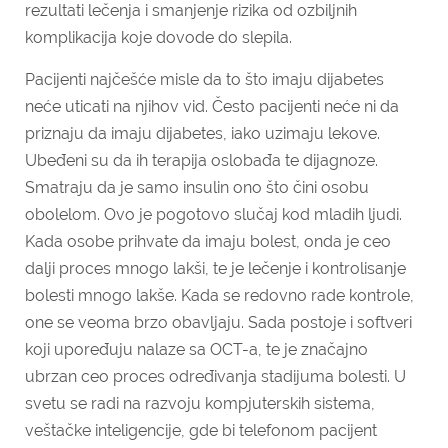
rezultati lečenja i smanjenje rizika od ozbiljnih
komplikacija koje dovode do slepila.
Pacijenti najčešće misle da to što imaju dijabetes
neće uticati na njihov vid. Često pacijenti neće ni da
priznaju da imaju dijabetes, iako uzimaju lekove.
Ubeđeni su da ih terapija oslobađa te dijagnoze.
Smatraju da je samo insulin ono što čini osobu
obolelom. Ovo je pogotovo slučaj kod mladih ljudi.
Kada osobe prihvate da imaju bolest, onda je ceo
dalji proces mnogo lakši, te je lečenje i kontrolisanje
bolesti mnogo lakše. Kada se redovno rade kontrole,
one se veoma brzo obavljaju. Sada postoje i softveri
koji upoređuju nalaze sa OCT-a, te je značajno
ubrzan ceo proces određivanja stadijuma bolesti. U
svetu se radi na razvoju kompjuterskih sistema,
veštačke inteligencije, gde bi telefonom pacijent