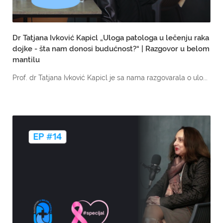
Dr Tatjana Ivković Kapicl „Uloga patologa u lečenju raka
dojke - šta nam donosi budućnost?“ | Razgovor u belom
mantilu
Prof. dr Tatjana Ivković Kapicl je sa nama razgovarala o ulo...