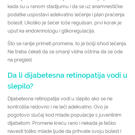
kada su u ranom stadijumu i da se uz anamnestičke
podatke uspostavi adekvatno lečenje i plan praćenja
bolesit. Ukoliko je šećer loše regulisan, prvi korak je
uput ka endokrinologu i glikoregulacija.
Što se ranije primeti promena, to je bolji ishod lečenja.
Ne treba čekati da se smanji vidna oštrina da se ode
na pregled.
Da li dijabetesna retinopatija vodi u
slepilo?
Dijabetesna retinopatija vodi u slepilo ako se ne
kontroliše redovno i ne leči adekvatno. Ovo je
pogotovo slučaj kod mlade populacije s juvenilnim
dijabetom. Promene kreću rano i nekada je teško
navesti toliko mlade ljude da prihvate svoju bolest i