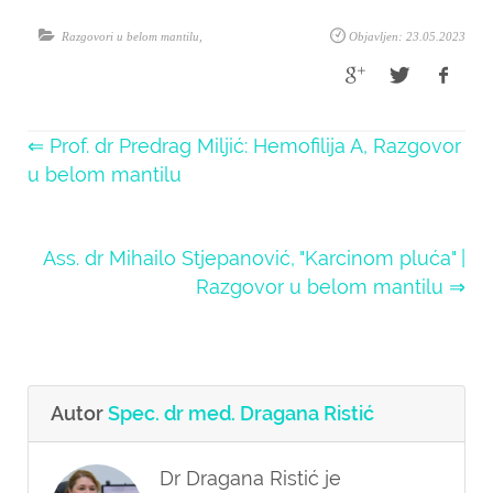
Razgovori u belom mantilu
,
Objavljen: 23.05.2023
⇐ Prof. dr Predrag Miljić: Hemofilija A, Razgovor
u belom mantilu
Ass. dr Mihailo Stjepanović, "Karcinom pluća" |
Razgovor u belom mantilu ⇒
Autor
Spec. dr med. Dragana Ristić
Dr Dragana Ristić je