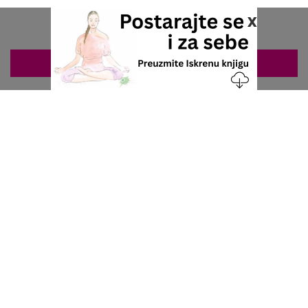
x
ZAKAZIVANJE 063/687-460
Nacionalni servis za zakazivanje
u privatnoj praksi.
+381 63 687 460
office@stetoskop.info
ZA PACIJENTE