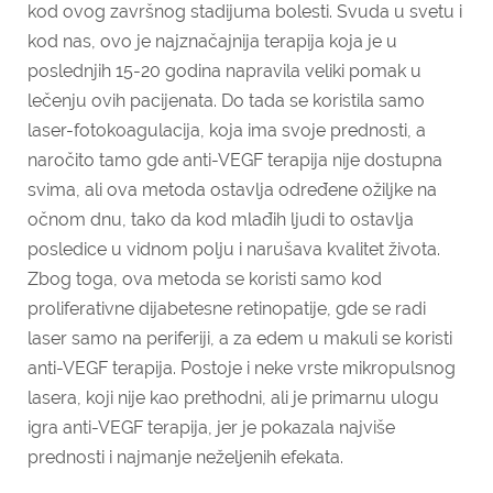
kod ovog završnog stadijuma bolesti.
Svuda u svetu i
kod nas, ovo je najznačajnija terapija koja je u
poslednjih 15-20 godina napravila veliki pomak u
lečenju ovih pacijenata. Do tada se koristila samo
laser-fotokoagulacija, koja ima svoje prednosti, a
naročito tamo gde anti-VEGF terapija nije dostupna
svima, ali ova metoda ostavlja određene ožiljke na
očnom dnu, tako da kod mlađih ljudi to ostavlja
posledice u vidnom polju i narušava kvalitet života.
Zbog toga, ova metoda se koristi samo kod
proliferativne dijabetesne retinopatije, gde se radi
laser samo na periferiji, a za edem u makuli se koristi
anti-VEGF terapija. Postoje i neke vrste mikropulsnog
lasera, koji nije kao prethodni, ali je primarnu ulogu
igra anti-VEGF terapija, jer je pokazala najviše
prednosti i najmanje neželjenih efekata.