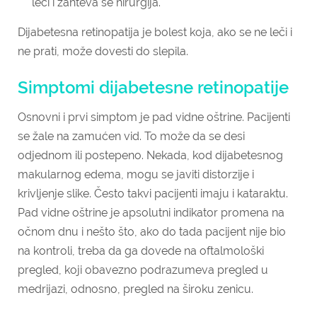
leči i zahteva se hirurgija.
Dijabetesna retinopatija je bolest koja, ako se ne leči i
ne prati, može dovesti do slepila.
Simptomi dijabetesne retinopatije
Osnovni i prvi simptom je pad vidne oštrine. Pacijenti
se žale na zamućen vid. To može da se desi
odjednom ili postepeno. Nekada, kod dijabetesnog
makularnog edema, mogu se javiti distorzije i
krivljenje slike. Često takvi pacijenti imaju i kataraktu.
Pad vidne oštrine je apsolutni indikator promena na
očnom dnu i nešto što, ako do tada pacijent nije bio
na kontroli, treba da ga dovede na oftalmološki
pregled, koji obavezno podrazumeva pregled u
medrijazi, odnosno, pregled na široku zenicu.