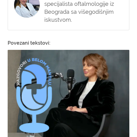
specijalista oftalmologije iz
Beograda sa višegodišnjim
iskustvom.
Povezani tekstovi: