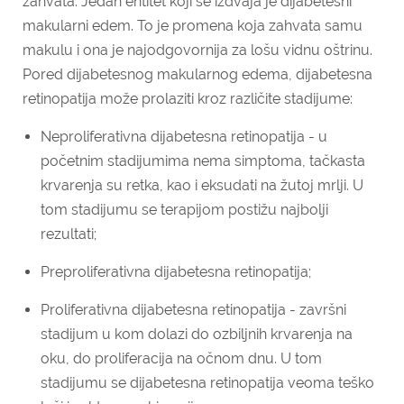
zahvata. Jedan entitet koji se izdvaja je dijabetesni
makularni edem. To je promena koja zahvata samu
makulu i ona je najodgovornija za lošu vidnu oštrinu.
Pored dijabetesnog makularnog edema, dijabetesna
retinopatija može prolaziti kroz različite stadijume:
Neproliferativna dijabetesna retinopatija - u
početnim stadijumima nema simptoma, tačkasta
krvarenja su retka, kao i eksudati na žutoj mrlji. U
tom stadijumu se terapijom postižu najbolji
rezultati;
Preproliferativna dijabetesna retinopatija;
Proliferativna dijabetesna retinopatija - završni
stadijum u kom dolazi do ozbiljnih krvarenja na
oku, do proliferacija na očnom dnu. U tom
stadijumu se dijabetesna retinopatija veoma teško