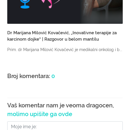
Dr Marijana Milović Kovačević, „Inovativne terapije za
karcinom dojke“ | Razgovor u belom mantilu
Prim. dr Marijana Milović Kovačević je medikalni onkolog i b...
Broj komentara:
0
Vaš komentar nam je veoma dragocen,
molimo upišite ga ovde