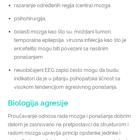
razaranje određenih regija (centra) mozga,
psihohirurgija,
bolesti mozga kao što su: moždani tumori,
temporalna epilep­sija, virusna infekcija kao što je
encefaiitis mogu biti povezani sa nasilnim
ponašanjem
neuobičajeni EEG zapisi često mogu da budu
indikatori da je u pitanju psihopatska ličnost sa
visokom tendencijom agresivnog ponašanja.
Biologija agresije
Proučavanje odnosa rada mozga i ponašanja dobrim
delom je zasnovano na pretpostavci da strukturom i
radom mozga upravlja princip opstanka jedinke i