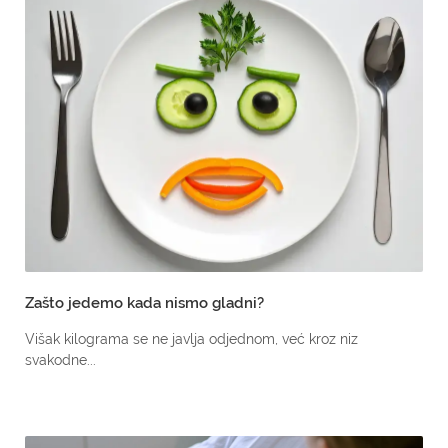
Zašto jedemo kada nismo gladni?
Višak kilograma se ne javlja odjednom, već kroz niz
svakodne...