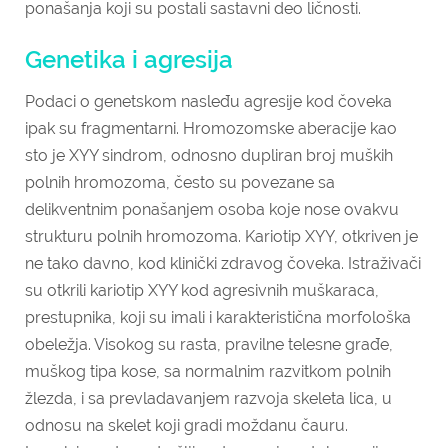
ponašanja koji su postali sastavni deo ličnosti.
Genetika i agresija
Podaci o genetskom nasleđu agresije kod čoveka
ipak su fragmentarni. Hromozomske aberacije kao
sto je XYY sindrom, odnosno dupliran broj muških
polnih hromozoma, često su povezane sa
delikventnim ponašanjem osoba koje nose ovakvu
strukturu polnih hromozoma. Kariotip XYY, otkriven je
ne tako davno, kod klinički zdravog čoveka. Istraživači
su otkrili kariotip XYY kod agresivnih muškaraca,
prestupnika, koji su imali i karakteristična morfološka
obeležja. Visokog su rasta, pravilne telesne građe,
muškog tipa kose, sa normalnim razvitkom polnih
žlezda, i sa prevladavanjem razvoja skeleta lica, u
odnosu na skelet koji gradi moždanu čauru.