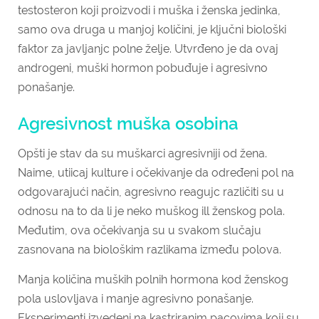
testosteron koji proizvodi i muška i ženska jedinka,
samo ova druga u manjoj količini, je ključni biološki
faktor za javljanjc polne želje. Utvrđeno je da ovaj
androgeni, muški hormon pobuđuje i agresivno
ponašanje.
Agresivnost muška osobina
Opšti je stav da su muškarci agresivniji od žena.
Naime, utiicaj kulture i očekivanje da određeni pol na
odgovarajući način, agresivno reagujc različiti su u
odnosu na to da li je neko muškog ill ženskog pola.
Međutim, ova očekivanja su u svakom slučaju
zasnovana na biološkim razlikama između polova.
Manja količina muških polnih hormona kod ženskog
pola uslovljava i manje agresivno ponašanje.
Eksperimenti izvedeni na kastriranim pacovima koji su