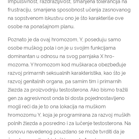
Impulsivnost, razdražljivost, smanjena tolerancija na
frustraciju, smanjena sposobnost učenja zasnovanog
na sopstvenom iskustvu ono je što karakteriše ove
osobe na ponašajnom planu.
Poznato je da ovaj hromozom, Y, poseduju samo
osobe muškog pola i on je u svojim funkcijama
dominantan u odnosu na svog parnjaka X hro­
mozoma. Y hromozom kod muška­raca obezbeđuje
razvoj primarnih seksualnih karakteristika, kao što je
razvoj genitalnih organa, pa samim tim i primarnih
žlezda za proizvodnju testosterona. Ako bismo tražili
gen za agresivnost onda bi dosta pojednostavljeno
mogli reći da je to ona lokacija na muškom
hromozomu Y, koja je programirana za razvoj muških
polnih žlezda a posredno i za lučenje testosterona. Na
osnovu navedenog pouzdano se može tvrditi da je