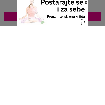
x
ZAKAZIVANJE 063/687-460
Nacionalni servis za zakazivanje
u privatnoj praksi.
+381 63 687 460
office@stetoskop.info
ZA PACIJENTE
Doktori