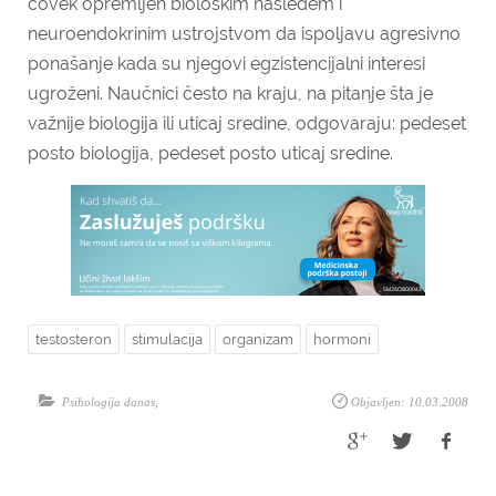
čovek opremljen biološkim nasleđem i
neuroendokrinim ustrojstvom da ispoljavu agresivno
ponašanje kada su njegovi egzistencijalni interesi
ugroženi. Naučnici često na kraju, na pitanje šta je
važnije biologija ili uticaj sredine, odgovaraju: pedeset
posto biologija, pedeset posto uticaj sredine.
testosteron
stimulacija
organizam
hormoni
Psihologija danas
,
Objavljen: 10.03.2008