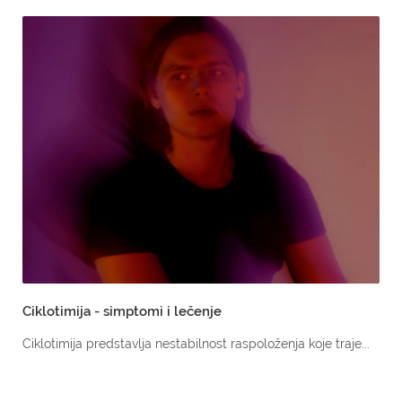
Ciklotimija - simptomi i lečenje
Ciklotimija predstavlja nestabilnost raspoloženja koje traje...