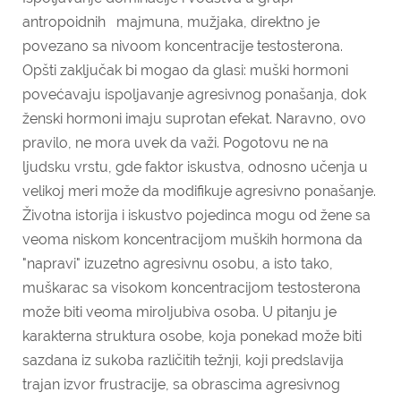
antropoidnih majmuna, mužjaka, direktno je
povezano sa nivoom koncentracije testosterona.
Opšti zaključak bi mogao da glasi: muški hormoni
povećavaju ispoljava­nje agresivnog ponašanja, dok
ženski hormoni imaju suprotan efekat. Naravno, ovo
pravilo, ne mora uvek da važi. Pogotovu ne na
ljudsku vrstu, gde faktor iskustva, odnosno učenja u
velikoj meri može da modifikuje agresivno ponašanje.
Životna istorija i iskustvo pojedinca mogu od žene sa
veoma niskom koncentracijom muških hormona da
"napravi" izuzetno agresivnu osobu, a isto tako,
muškarac sa visokom koncentracijom testosterona
može biti veoma miroIjubiva osoba. U pitanju je
karakterna struktura osobe, koja ponekad može biti
sazdana iz sukoba različitih težnji, koji predslavija
trajan izvor frustracije, sa obrascima agresivnog