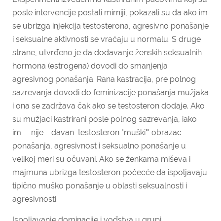
posle intervencije postali mirniji, pokazali su da ako im
se ubrizga injekcija testosterona, agre­sivno ponašanje
i seksualne aktivnosti se vraćaju u normalu. S druge
strane, utvrđeno je da dodavanje ženskih seksualnih
hormona (estrogena) dovodi do smanjenja
agresivnog ponašanja. Rana kastracija, pre polnog
sazrevanja dovodi do feminizacije ponašanja mužjaka
i ona se zadržava čak ako se testosteron dodaje. Ako
su mužjaci kastrirani posle polnog sazrevanja, iako
im nije davan testosteron "muški"' obrazac
ponašanja, agresivnost i seksualno ponašanje u
velikoj meri su očuvani. Ako se ženkama miševa i
majmuna ubrizga testosteron počecće da ispoljavaju
tipično muško ponašanje u oblasti seksualnosti i
agresivnosti.
Ispoljavanje dominacije i vođstva u grupi