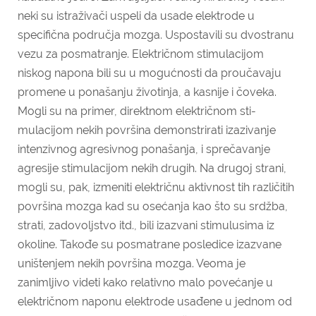
neki su istraživači uspeli da usade elektrode u
specifična područja mozga. Uspostavili su dvostranu
vezu za posmatranje. Električnom stimulacijom
niskog napona bili su u mogućnosti da proučavaju
promene u ponašanju životinja, a kasnije i čoveka.
Mogli su na primer, direktnom električnom sti­
mulacijom nekih površina demonstrirati izazivanje
intenzivnog agresivnog ponašanja, i sprečavanje
agresije stimulacijom nekih drugih. Na drugoj strani,
mogli su, pak, izmeniti električnu aktivnost tih različitih
po­vršina mozga kad su osećanja kao što su srdžba,
strati, zadovoljstvo itd., bili izazvani stimulusima iz
okoline. Takođe su posmatrane posledice izazvane
uništenjem nekih površina mozga. Veoma je
zanimljivo videti kako relativno malo povećanje u
električnom naponu elektrode usađene u jednom od