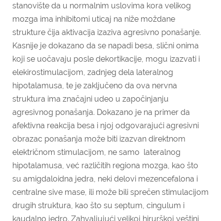
stanovište da u normalnim uslovima kora velikog
mozga ima inhibitomi uticaj na niže moždane
strukture čija aktivacija izaziva agre­sivno ponašanje.
Kasnije je dokazano da se napadi besa, slični onima
koji se uočavaju posle dekortikacije, mogu izazvati i
elekirostimulacijom, zadnjeg dela lateralnog
hipotalamusa, te je zaključeno da ova nervna
struktura ima značajni udeo u započinjanju
agresivnog ponašanja. Dokazano je na primer da
afektivna reakcija besa i njoj odgovarajući agresivni
obrazac ponašanja može biti izazvan direktnom
električnom stimulacijom, ne samo lateralnog
hipotalamusa, već različitih regiona mozga, kao što
su amigdaloidna jedra, neki delovi mezencefalona i
centralne sive mase, ili može bili sprečen stimulacijom
drugih struktura, kao što su septum, cingulum i
kaudalno jedro. Zahvaljujući velikoj hirurškoj veštini