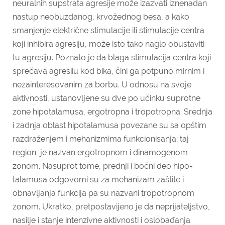
neuralnih supstrata agresije može izazvati iznenadan
nastup neobuzdanog, krvožednog besa, a kako
smanjenje električne stimulacije ili stimulacije centra
koji inhibira agresiju, može isto tako naglo obustaviti
tu agresiju. Poznato je da blaga stimulacija centra koji
sprečava agresiiu kod bika, čini ga potpuno mirnim i
nezainteresovanim za borbu. U odnosu na svoje
aktivnosti, ustanovljene su dve po učinku suprotne
zone hipotalamusa, ergotropna i tropotropna. Srednja
i zadnja oblast hipotalamusa povezane su sa opštim
razdraženjem i mehanizmima funkcionisanja; taj
region je nazvan ergotropnom i dinamogenom
zonom. Nasuprot tome, prednji i bočni deo hipo­
talamusa odgovomi su za mehanizam zaštite i
obnavljanja funkcija pa su nazvani tropotropnom
zonom. Ukratko, pretpostavijeno je da neprijateljstvo,
nasilje i stanje intenzivne aktivnosti i oslobađanja