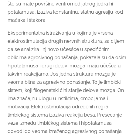
što su male površine ventromedijalnog jedra hi­
potalamusa, izaziva konstantnu, stalnu agresiju kod
mačaka i štakora.
Ekspcrimentalna istraživanja u kojima je vršena
elektrostimulacija drugih nervnih struktura, sa ciljem
da se analizira i njihovo učesšće u specifičnim
oblicima agresivnog ponašanja, pokazala su da osim
hipo­talamusa i drugi delovi mozga imaju učešća u
takvim reakcijama. Još jedna struktura mozga je
veoma bitna za agresivno ponašanje. To je limbički
sistem, koji filogenetski čini starije delove mozga. On
ima značajnu ulogu u instiktima, emocijama i
motivaciji. Elektrostimulacija određenih regija
limbičkog sistema izaziva reakciju be­sa. Presecanje
veze između limbičkog sistema i hipotalamusa
dovodi do veo­ma izraženog agresivnog ponašanja