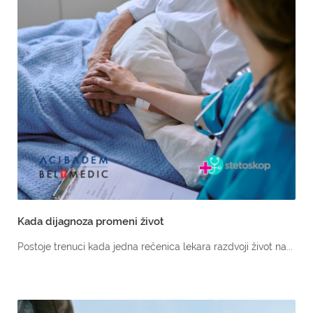
Kada dijagnoza promeni život
Postoje trenuci kada jedna rečenica lekara razdvoji život na...