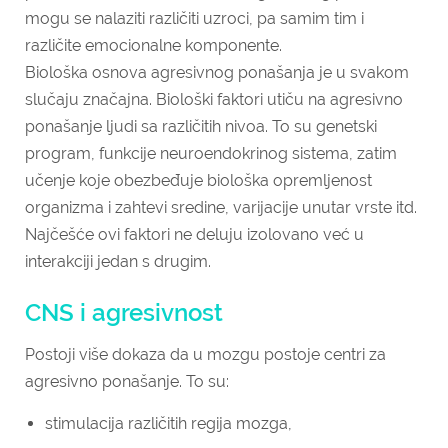
mogu se nalaziti različiti uzroci, pa samim tim i
različite emocionalne komponente.
Biološka osnova agresivnog po­našanja je u svakom
slučaju značajna. Biološki faktori utiču na agresivno
po­našanje ljudi sa različitih nivoa. To su genetski
program, funkcije neuroendokrinog sistema, zatim
učenje koje obezbeđuje biološka opremljenost
organizma i zahtevi sredine, varijacije unutar vrste itd.
Najčešće ovi faktori ne deluju izolovano već u
interakciji jedan s drugim.
CNS i agresivnost
Postoji više dokaza da u mozgu postoje centri za
agresivno ponašanje. To su:
stimulacija različitih regija mozga,