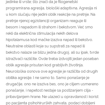
jedinke ili vrste; što znači da je filogenetski
programirana agresija, biološki adaptivna. Agresija ni
u kom slučaju nije jedini oblik reakcije na pretnje. Na
pretnje njenoj egzistenciji organizam reaguje ili
besom i napadom ili strahom i bekstvom. Već smo
rekli da električna stimulacija nekih delova
hipotalamu­sa kod mačke izaziva napad ili bekstvo.
Neutralne oblasti koje su supstrati za napad ili
bekstvo nalaze se blizu jedna drugoj, ali su ipak, tvrde
istraživači različite. Ovde treba izdvojiti jedan poseban
oblik agresije prisutan kod grabIjivih životinja.
Neurološka osnova ove agresije je različita od drugih
obilika agresije. I ne samo to. Samo po­našanje je
drugačije, ono ne izaziva bes, ono je ciljem usmereno
po­našanje, i napetost nestaje sa postizanjem cilja -
pribavljanjem hrane. Ne ulazeći u opravdanost i korist
po pacijenta psihohirurških zahvata, podaci dobijeni