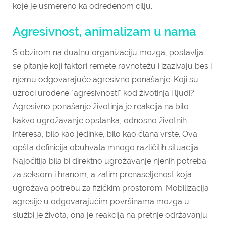
koje je usmereno ka određenom cilju.
Agresivnost, animalizam u nama
S obzirom na dualnu organizaciju mozga, postavlja
se pitanje koji faktori remete ravnotežu i izazivaju bes i
njemu odgovarajuće agresivno ponašanje. Koji su
uzroci urođene "agresivnosti" kod životinja i ljudi?
Agresivno ponašanje životinja je reakcija na bilo
kakvo ugrožavanje opstanka, odnosno životnih
interesa, bilo kao jedinke, bilo kao člana vrste. Ova
opšta definicija obuhvata mnogo različitih situacija.
Najočitija bila bi direktno ugrožavanje njenih potreba
za seksom i hranom, a zatim prenaseljenost koja
ugrožava potrebu za fizičkim prostorom. Mobilizacija
agresije u odgovarajućim površinama mo­zga u
službi je života, ona je reakcija na pretnje održavanju