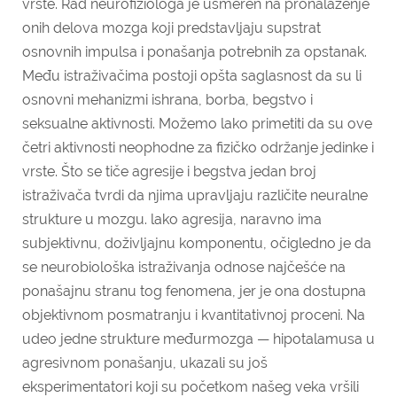
vrste. Rad neurofiziologa je usmeren na pronalaženje
onih delova mozga koji predstavljaju supstrat
osnovnih impulsa i ponašanja potrebnih za opstanak.
Među istraživačima postoji opšta saglasnost da su li
osnovni mehanizmi ishrana, borba, begstvo i
seksualne aktivnosti. Možemo lako primetiti da su ove
četri aktivnosti neophodne za fizičko održanje jedinke i
vrste. Što se tiče agresije i begstva jedan broj
istraživača tvrdi da njima upravljaju različite neuralne
strukture u mozgu. lako agresija, naravno ima
subjektivnu, doživljajnu komponentu, očigledno je da
se neurobiološka istraživanja odnose najčešće na
ponašajnu stranu tog fenomena, jer je ona dostupna
objektivnom posmatranju i kvantitativnoj proceni. Na
udeo jedne strukture međurmozga — hipotalamusa u
agresivnom ponašanju, ukazali su još
eksperimentatori koji su početkom našeg veka vršili