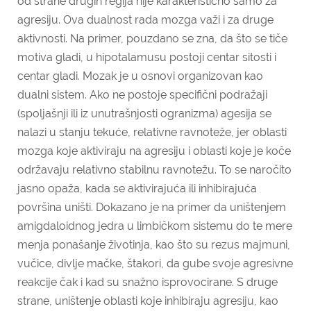
od strane drugih regija nije karakteristično samo za
agresiju. Ova dualnost rada mozga važi i za druge
aktivnosti. Na primer, pouzdano se zna, da što se tiče
motiva gladi, u hipotalamusu postoji centar sitosti i
centar gladi. Mozak je u osnovi organizovan kao
dualni sistem. Ako ne postoje specifični podražaji
(spoljašnji ili iz unutrašnjosti ogranizma) agesija se
nalazi u stanju tekuće, relativne ravnoteže, jer oblasti
mozga koje aktiviraju na agresiju i oblasti koje je koče
održavaju relativno stabilnu ravnotežu. To se naročito
jasno opaža, kada se aktivirajuća ili inhibirajuća
površina uništi. Dokazano je na primer da uništenjem
amigdaloidnog jedra u limbičkom sistemu do te mere
menja ponašanje životinja, kao što su rezus majmuni,
vučice, divlje mačke, štakori, da gube svoje agresivne
reakcije čak i kad su snažno isprovocirane. S druge
strane, uništenje oblasti koje inhibiraju agresiju, kao