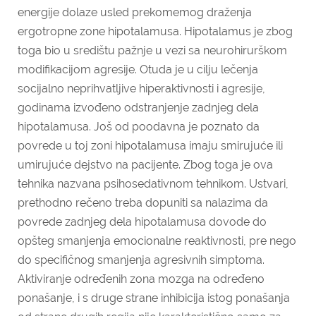
energije dolaze usled prekomemog draženja
ergotropne zone hipotalamusa. Hipotalamus je zbog
toga bio u središtu pažnje u vezi sa neurohirurškom
modifikacijom agre­sije. Otuda je u cilju lečenja
socijalno neprihvatljive hiperaktivnosti i agresije,
godinama izvođeno odstranjenje zadnjeg dela
hipotalamusa. Još od poodavna je poznato da
povrede u toj zoni hipotalamusa imaju smirujuće ili
umirujuće dejstvo na pacijente. Zbog toga je ova
tehnika nazvana psihosedativnom tehnikom. Ustvari,
prethodno rečeno treba dopuniti sa nalazima da
povrede zadnjeg dela hipotalamusa dovode do
opšteg smanjenja emocionalne reaktivnosti, pre nego
do specifičnog smanjenja agresivnih simptoma.
Aktiviranje određenih zona moz­ga na određeno
ponašanje, i s druge strane inhibicija istog ponašanja