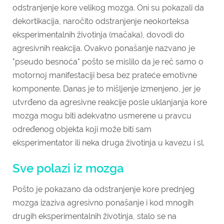
odstranjenje kore velikog mozga. Oni su pokazali da
dekortikacija, naročito odstranjenje neokorteksa
eksperimentalnih životinja (mačaka), dovodi do
agresivnih reakcija. Ovakvo ponašanje nazvano je
"pseudo besnoća" pošto se mislilo da je reč samo o
motornoj manifestaciji besa bez prateće emotivne
komponente. Danas je to mišljenje izmenjeno, jer je
utvrđeno da agresivne reakcije posle uklanjanja kore
mozga mogu biti adekvatno usmerene u pravcu
određenog objekta koji može biti sam
eksperimentator ili neka druga životinja u kavezu i sl.
Sve polazi iz mozga
Pošto je pokazano da odstranjenje kore prednjeg
mozga izaziva agresivno ponašanje i kod mnogih
drugih eksperimentalnih životinja, stalo se na