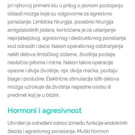
pri njihovoj primeni idu u prilog o jasnom postojanju
oblasti mozga koje su odgovorne za agresivno
ponašanje. Limbicka hirurgija, posebno hirurgija
amigdaloidnih jedara, korisšćena je za uklanjanje
neprijateljskog, agresivnog i destruktivnog ponašanja
kod odraslih i dece. Nakon operativnog odstranjenja
nekih delova limbičkog sistema, životinja postaje
neobično pitoma i mirna. Nakon takve operacije
opasne i divlje životinje, npr. divlja mačka, postaju
blage i poslušne. Električna stimulacija istih delova
mozga uzrokuje da životinja napadne osobu ili
predmet koji je u blizini.
Hormoni i agresivnost
Utvrđen je određeni odnos između funkcije endokrinih
žlezda i agresivnog ponašanja. Muški hormon