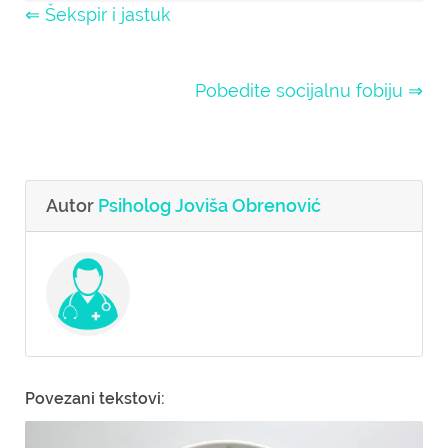
⇐ Šekspir i jastuk
Pobedite socijalnu fobiju ⇒
Autor
Psiholog Joviša Obrenović
Povezani tekstovi: