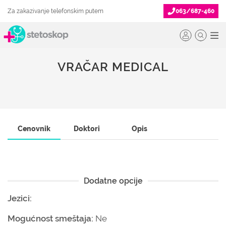
Za zakazivanje telefonskim putem
063/687-460
VRAČAR MEDICAL
Cenovnik
Doktori
Opis
Dodatne opcije
Jezici:
Mogućnost smeštaja:
Ne