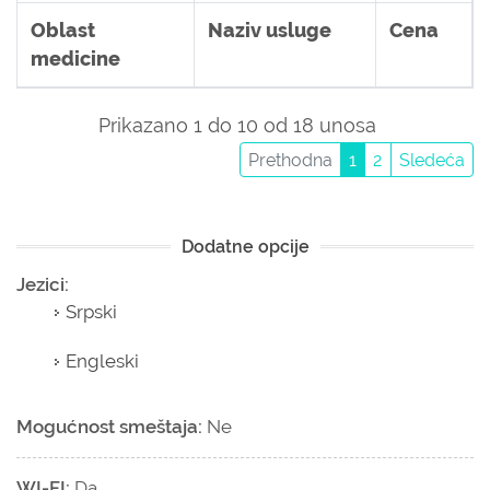
Oblast
Naziv usluge
Cena
medicine
Prikazano 1 do 10 od 18 unosa
Prethodna
1
2
Sledeća
Dodatne opcije
Jezici:
Srpski
Engleski
Mogućnost smeštaja:
Ne
WI-FI:
Da